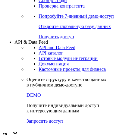
Сохраненные запросы
Виджеты акций и облигаций
Чат
Сбондс Люди
Проверка контрагента
Попробуйте
7-дневный
демо-доступ
Откройте глобальную базу данных
Получить доступ
API & Data Feed
API and Data Feed
API каталог
Готовые модули интеграции
Документация
Кастомные проекты для бизнеса
Оцените структуру и качество данных
в публичном демо-доступе
DEMO
Получите индивидуальный доступ
к интересующим данным