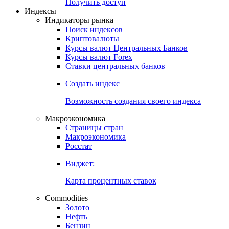
Попробуйте
7-дневный
демо-доступ
Откройте глобальную базу данных
Получить доступ
Индексы
Индикаторы рынка
Поиск индексов
Криптовалюты
Курсы валют Центральных Банков
Курсы валют Forex
Ставки центральных банков
Создать индекс
Возможность создания своего индекса
Макроэкономика
Страницы стран
Макроэкономика
Росстат
Виджет:
Карта процентных ставок