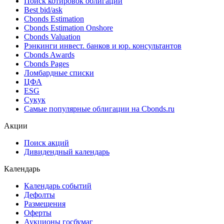
Поиск облигаций & Карты рынка
Поиск облигаций (ИИ)
Ближайшие размещения (Россия)
Поиск котировок облигаций
Best bid/ask
Cbonds Estimation
Cbonds Estimation Onshore
Cbonds Valuation
Рэнкинги инвест. банков и юр. консультантов
Cbonds Awards
Cbonds Pages
Ломбардные списки
ЦФА
ESG
Сукук
Самые популярные облигации на Cbonds.ru
Акции
Поиск акций
Дивидендный календарь
Календарь
Календарь событий