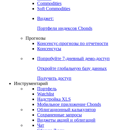
Commodities
Золото
Нефть
Бензин
Commodities
Soft Commodities
Виджет:
Портфели индексов Cbonds
Прогнозы
Консенсус-прогнозы по отчетности
Консенсусы
Попробуйте
7-дневный
демо-доступ
Откройте глобальную базу данных
Получить доступ
Инструментарий
Портфель
Watchlist
Надстройка XLS
Мобильное приложение Cbonds
Облигационный калькулятор