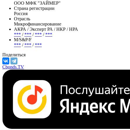
Эмитент —
Займер (не сущ.)
Полное название
ООО МФК "ЗАЙМЕР"
Страна регистрации
Россия
Отрасль
Микрофинансирование
АКРА / Эксперт РА / НКР / НРА
***
/
***
/
***
/
***
М/S&P/F
***
/
***
/
***
Поделиться
Cbonds.TV