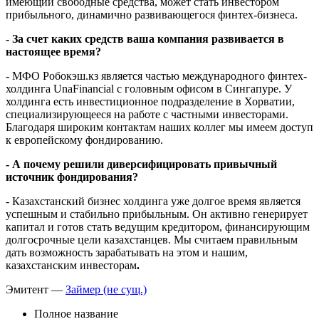
МФО, а параметры выпуска будут доступны и
привлекательны как для крупных институциональных
инвесторов, так и для розничных. Любой казахстанец,
имеющий свободные средства, может стать инвестором
прибыльного, динамично развивающегося финтех-бизнеса.
- За счет каких средств ваша компания развивается в
настоящее время?
- МФО Робокэш.кз является частью международного финтех-
холдинга UnaFinancial с головным офисом в Сингапуре. У
холдинга есть инвестиционное подразделение в Хорватии,
специализирующееся на работе с частными инвесторами.
Благодаря широким контактам наших коллег мы имеем доступ
к европейскому фондированию.
- А почему решили диверсифицировать привычный
источник фондирования?
- Казахстанский бизнес холдинга уже долгое время является
успешным и стабильно прибыльным. Он активно генерирует
капитал и готов стать ведущим кредитором, финансирующим
долгосрочные цели казахстанцев. Мы считаем правильным
дать возможность зарабатывать на этом и нашим,
казахстанским инвесторам
.