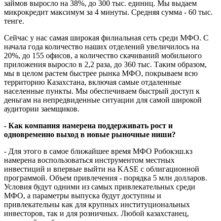
- Компания входит в ТОП-5 по размеру собственного
капитала, в ТОП-10 МФО по объему кредитного портфеля. На
1 июля 2023 года размер кредитного портфеля увеличился до
25,2 млрд тенге - рост за год на 90%; количество активных
займов выросло на 38%, до 300 тыс. единиц. Мы выдаем
микрокредит максимум за 4 минуты. Средняя сумма - 60 тыс.
тенге.
Сейчас у нас самая широкая филиальная сеть среди МФО. С
начала года количество наших отделений увеличилось на
20%, до 155 офисов, а количество скачиваний мобильного
приложения выросло в 2,2 раза, до 360 тыс. Таким образом,
мы в целом растем быстрее рынка МФО, покрываем всю
территорию Казахстана, включая самые отдаленные
населенные пункты. Мы обеспечиваем быстрый доступ к
деньгам на непредвиденные ситуации для самой широкой
аудитории заемщиков.
- Как компания намерена поддерживать рост и
одновременно выход в новые рыночные ниши?
- Для этого в самое ближайшее время МФО Робокэш.кз
намерена воспользоваться инструментом местных
инвестиций и впервые выйти на KASE c облигационной
программой. Объем привлечения - порядка 5 млн долларов.
Условия будут одними из самых привлекательных среди