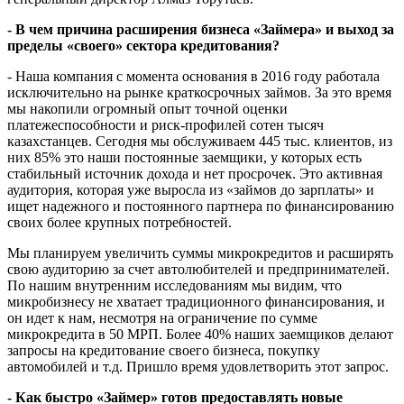
торговой маркой «Займер», заявляет о планах
широкомасштабной экспансии в автокредитование. О
перспективах и точках роста МФО Робокэш.кз рассказал
генеральный директор Алмаз Торутаев.
- В чем причина расширения бизнеса «Займера» и выход за
пределы «своего» сектора кредитования?
- Наша компания с момента основания в 2016 году работала
исключительно на рынке краткосрочных займов. За это время
мы накопили огромный опыт точной оценки
платежеспособности и риск-профилей сотен тысяч
казахстанцев. Сегодня мы обслуживаем 445 тыс. клиентов, из
них 85% это наши постоянные заемщики, у которых есть
стабильный источник дохода и нет просрочек. Это активная
аудитория, которая уже выросла из «займов до зарплаты» и
ищет надежного и постоянного партнера по финансированию
своих более крупных потребностей.
Мы планируем увеличить суммы микрокредитов и расширять
свою аудиторию за счет автолюбителей и предпринимателей.
По нашим внутренним исследованиям мы видим, что
микробизнесу не хватает традиционного финансирования, и
он идет к нам, несмотря на ограничение по сумме
микрокредита в 50 МРП. Более 40% наших заемщиков делают