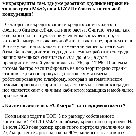
запросы на кредитование своего бизнеса, покупку
автомобилей и т.д. Пришло время удовлетворить этот запрос.
- Как быстро «Займер» готов предоставлять новые
микрокредиты там, где уже работают крупные игроки не
только среди МФО, но и БВУ? Не боитесь ли сильной
конкуренции?
- Секторы автокредитования и кредитования малого и
среднего бизнеса сейчас активно растут. Считаю, что мы как
еще один сильный участник увеличим конкуренцию, от
которой выиграют как автолюбители, так и предприниматели.
К этому нас подталкивает и изменение нашей клиентской
базы. За последние три года доля наемных работников среди
наших заемщиков снизилась с 76% до 60%, а доля
предпринимателей увеличилась на 7%, до 17,6%. Причем мы
готовы быстро масштабировать на всю территорию страны
эти новые для нас продукты, поскольку мы имеем
роботизированную платформу, которая в автоматическом
режиме проводит скоринг и выдает займы. Точкой входа для
нее являются сайт с личным кабинетом заемщика и мобильное
приложение.
- Какие показатели у
«Зай
мера" на текущий момент?