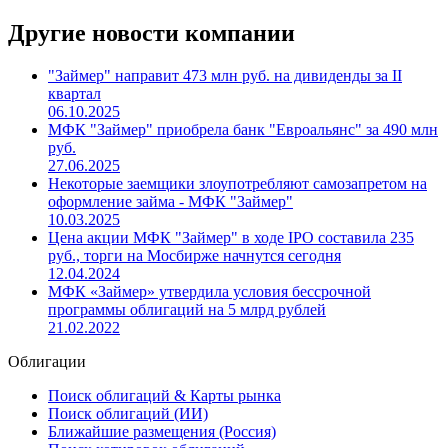
Другие новости компании
"Займер" направит 473 млн руб. на дивиденды за II
квартал
06.10.2025
МФК "Займер" приобрела банк "Евроальянс" за 490 млн
руб.
27.06.2025
Некоторые заемщики злоупотребляют самозапретом на
оформление займа - МФК "Займер"
10.03.2025
Цена акции МФК "Займер" в ходе IPO составила 235
руб., торги на Мосбирже начнутся сегодня
12.04.2024
МФК «Займер» утвердила условия бессрочной
программы облигаций на 5 млрд рублей
21.02.2022
Облигации