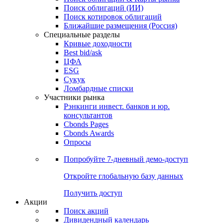
Облигации
Поиски
Поиск облигаций & Карты рынка
Поиск облигаций (ИИ)
Поиск котировок облигаций
Ближайшие размещения (Россия)
Специальные разделы
Кривые доходности
Best bid/ask
ЦФА
ESG
Сукук
Ломбардные списки
Участники рынка
Рэнкинги инвест. банков и юр.
консультантов
Cbonds Pages
Cbonds Awards
Опросы
Попробуйте
7-дневный
демо-доступ
Откройте глобальную базу данных