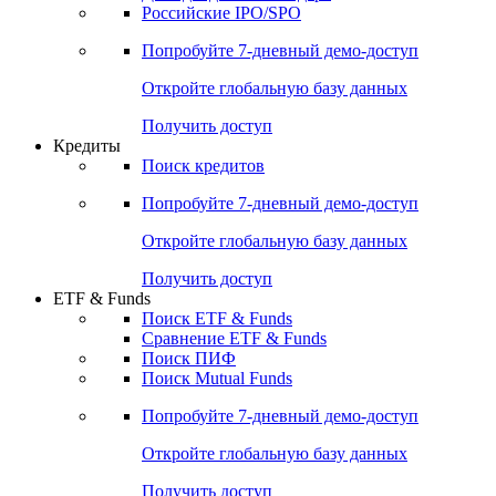
Получить доступ
Акции
Поиск акций
Дивидендный календарь
Российские IPO/SPO
Попробуйте
7-дневный
демо-доступ
Откройте глобальную базу данных
Получить доступ
Кредиты
Поиск кредитов
Попробуйте
7-дневный
демо-доступ
Откройте глобальную базу данных
Получить доступ
ETF & Funds
Поиск ETF & Funds
Сравнение ETF & Funds
Поиск ПИФ
Поиск Mutual Funds
Попробуйте
7-дневный
демо-доступ