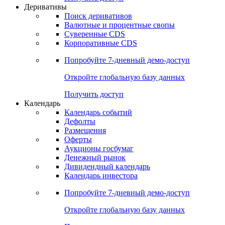
Откройте глобальную базу данных
Получить доступ
Деривативы
Поиск деривативов
Валютные и процентные свопы
Суверенные CDS
Корпоративные CDS
Попробуйте
7-дневный
демо-доступ
Откройте глобальную базу данных
Получить доступ
Календарь
Календарь событий
Дефолты
Размещения
Оферты
Аукционы госбумаг
Денежный рынок
Дивидендный календарь
Календарь инвестора