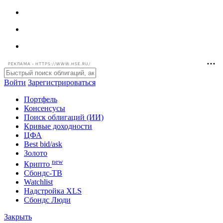
РЕКЛАМА • HTTPS://WWW.HSE.RU/
Войти
Зарегистрироваться
Портфель
Консенсусы
Поиск облигаций (ИИ)
Кривые доходности
ЦФА
Best bid/ask
Золото
new
Крипто
Сбондс-ТВ
Watchlist