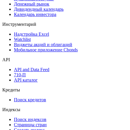
Дефолты
Размещения
Оферты
Аукционы госбумаг
Денежный рынок
Дивидендный календарь
Календарь инвестора
Инструментарий
Надстройка Excel
Watchlist
Виджеты акций и облигаций
Мобильное приложение Cbonds
API
API and Data Feed
710-П
API каталог
Кредиты
Поиск кредитов
Индексы