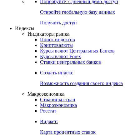
Попробуйте
7-дневный
демо-доступ
Откройте глобальную базу данных
Получить доступ
Индексы
Индикаторы рынка
Поиск индексов
Криптовалюты
Курсы валют Центральных Банков
Курсы валют Forex
Ставки центральных банков
Создать индекс
Возможность создания своего индекса
Макроэкономика
Страницы стран
Макроэкономика
Росстат
Виджет:
Карта процентных ставок