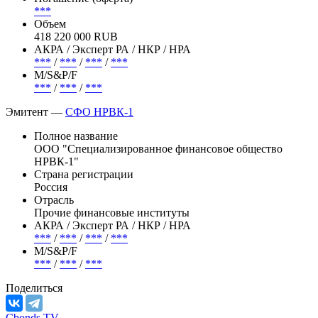
***
Объем
418 220 000 RUB
АКРА / Эксперт РА / НКР / НРА
***
/
***
/
***
/
***
М/S&P/F
***
/
***
/
***
Эмитент —
СФО НРВК-1
Полное название
ООО "Специализированное финансовое общество
НРВК-1"
Страна регистрации
Россия
Отрасль
Прочие финансовые институты
АКРА / Эксперт РА / НКР / НРА
***
/
***
/
***
/
***
М/S&P/F
***
/
***
/
***
Поделиться
Cbonds.TV