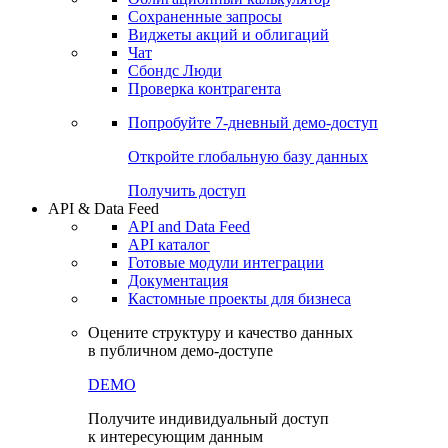
Сохраненные запросы
Виджеты акций и облигаций
Чат
Сбондс Люди
Проверка контрагента
Попробуйте
7-дневный
демо-доступ
Откройте глобальную базу данных
Получить доступ
API & Data Feed
API and Data Feed
API каталог
Готовые модули интеграции
Документация
Кастомные проекты для бизнеса
Оцените структуру и качество данных
в публичном демо-доступе
DEMO
Получите индивидуальный доступ
к интересующим данным