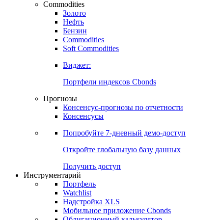
Commodities
Золото
Нефть
Бензин
Commodities
Soft Commodities
Виджет:
Портфели индексов Cbonds
Прогнозы
Консенсус-прогнозы по отчетности
Консенсусы
Попробуйте
7-дневный
демо-доступ
Откройте глобальную базу данных
Получить доступ
Инструментарий
Портфель
Watchlist
Надстройка XLS
Мобильное приложение Cbonds
Облигационный калькулятор