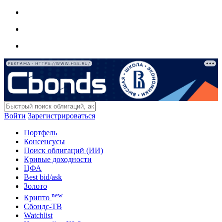
РЕКЛАМА • HTTPS://WWW.HSE.RU/
Войти
Зарегистрироваться
Портфель
Консенсусы
Поиск облигаций (ИИ)
Кривые доходности
ЦФА
Best bid/ask
Золото
new
Крипто
Сбондс-ТВ
Watchlist