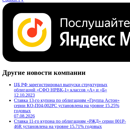
Другие новости компании
ЦБ РФ зарегистрировал выпуски структурных
облигаций «СФО НРВК-1» классов «А» и «Б»
12.10.2023
Ставка 13-го купона по облигациям «Группа Астон»
серии КО-П04-002РС установлена на уровне 15.25%
годовых
07.08.2026
Ставка 11-го купона по облигациям «РЖД» серии 001P-
46R установлена на уровне 15.71% годовых