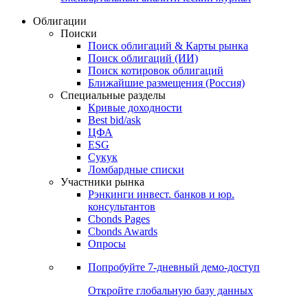
Облигации
Поиски
Поиск облигаций & Карты рынка
Поиск облигаций (ИИ)
Поиск котировок облигаций
Ближайшие размещения (Россия)
Специальные разделы
Кривые доходности
Best bid/ask
ЦФА
ESG
Сукук
Ломбардные списки
Участники рынка
Рэнкинги инвест. банков и юр.
консультантов
Cbonds Pages
Cbonds Awards
Опросы
Попробуйте
7-дневный
демо-доступ
Откройте глобальную базу данных