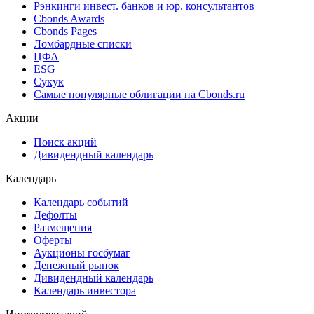
Рэнкинги инвест. банков и юр. консультантов
Cbonds Awards
Cbonds Pages
Ломбардные списки
ЦФА
ESG
Сукук
Самые популярные облигации на Cbonds.ru
Акции
Поиск акций
Дивидендный календарь
Календарь
Календарь событий
Дефолты
Размещения
Оферты
Аукционы госбумаг
Денежный рынок
Дивидендный календарь
Календарь инвестора