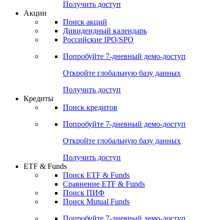
Получить доступ
Акции
Поиск акций
Дивидендный календарь
Российские IPO/SPO
Попробуйте
7-дневный
демо-доступ
Откройте глобальную базу данных
Получить доступ
Кредиты
Поиск кредитов
Попробуйте
7-дневный
демо-доступ
Откройте глобальную базу данных
Получить доступ
ETF & Funds
Поиск ETF & Funds
Сравнение ETF & Funds
Поиск ПИФ
Поиск Mutual Funds
Попробуйте
7-дневный
демо-доступ