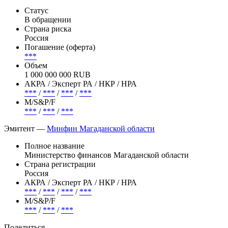
Статус
В обращении
Страна риска
Россия
Погашение (оферта)
***
Объем
1 000 000 000 RUB
АКРА / Эксперт РА / НКР / НРА
***
/
***
/
***
/
***
М/S&P/F
***
/
***
/
***
Эмитент —
Минфин Магаданской области
Полное название
Министерство финансов Магаданской области
Страна регистрации
Россия
АКРА / Эксперт РА / НКР / НРА
***
/
***
/
***
/
***
М/S&P/F
***
/
***
/
***
Поделиться