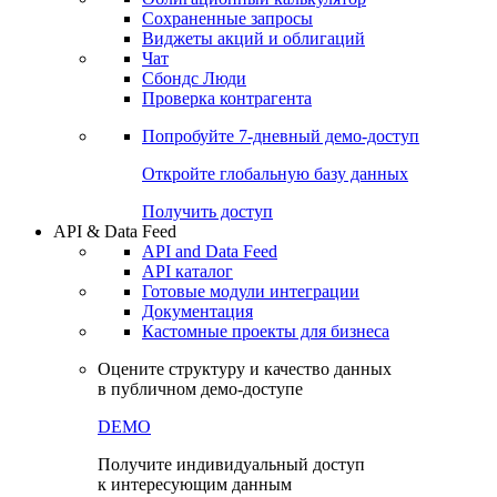
Сохраненные запросы
Виджеты акций и облигаций
Чат
Сбондс Люди
Проверка контрагента
Попробуйте
7-дневный
демо-доступ
Откройте глобальную базу данных
Получить доступ
API & Data Feed
API and Data Feed
API каталог
Готовые модули интеграции
Документация
Кастомные проекты для бизнеса
Оцените структуру и качество данных
в публичном демо-доступе
DEMO
Получите индивидуальный доступ
к интересующим данным