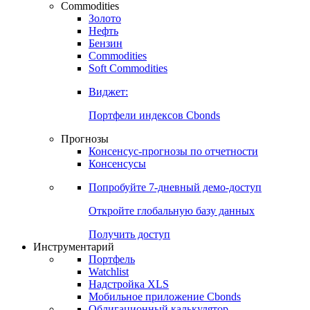
Commodities
Золото
Нефть
Бензин
Commodities
Soft Commodities
Виджет:
Портфели индексов Cbonds
Прогнозы
Консенсус-прогнозы по отчетности
Консенсусы
Попробуйте
7-дневный
демо-доступ
Откройте глобальную базу данных
Получить доступ
Инструментарий
Портфель
Watchlist
Надстройка XLS
Мобильное приложение Cbonds
Облигационный калькулятор