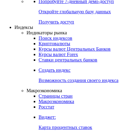
Попробуйте
7-дневный
демо-доступ
Откройте глобальную базу данных
Получить доступ
Индексы
Индикаторы рынка
Поиск индексов
Криптовалюты
Курсы валют Центральных Банков
Курсы валют Forex
Ставки центральных банков
Создать индекс
Возможность создания своего индекса
Макроэкономика
Страницы стран
Макроэкономика
Росстат
Виджет:
Карта процентных ставок