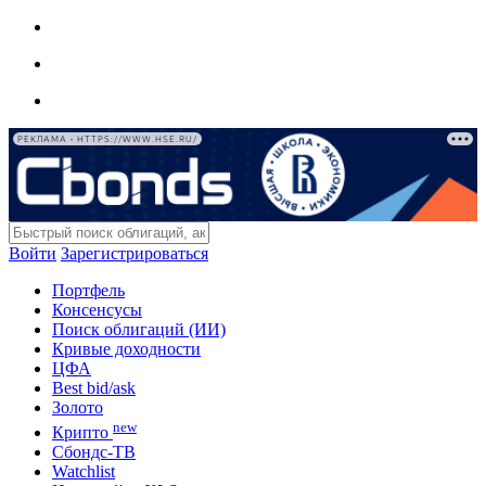
РЕКЛАМА • HTTPS://WWW.HSE.RU/
Войти
Зарегистрироваться
Портфель
Консенсусы
Поиск облигаций (ИИ)
Кривые доходности
ЦФА
Best bid/ask
Золото
new
Крипто
Сбондс-ТВ
Watchlist