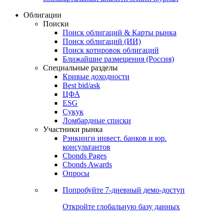
Облигации
Поиски
Поиск облигаций & Карты рынка
Поиск облигаций (ИИ)
Поиск котировок облигаций
Ближайшие размещения (Россия)
Специальные разделы
Кривые доходности
Best bid/ask
ЦФА
ESG
Сукук
Ломбардные списки
Участники рынка
Рэнкинги инвест. банков и юр.
консультантов
Cbonds Pages
Cbonds Awards
Опросы
Попробуйте
7-дневный
демо-доступ
Откройте глобальную базу данных