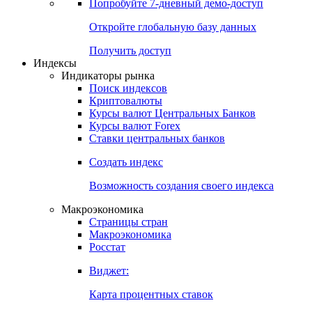
Попробуйте
7-дневный
демо-доступ
Откройте глобальную базу данных
Получить доступ
Индексы
Индикаторы рынка
Поиск индексов
Криптовалюты
Курсы валют Центральных Банков
Курсы валют Forex
Ставки центральных банков
Создать индекс
Возможность создания своего индекса
Макроэкономика
Страницы стран
Макроэкономика
Росстат
Виджет:
Карта процентных ставок