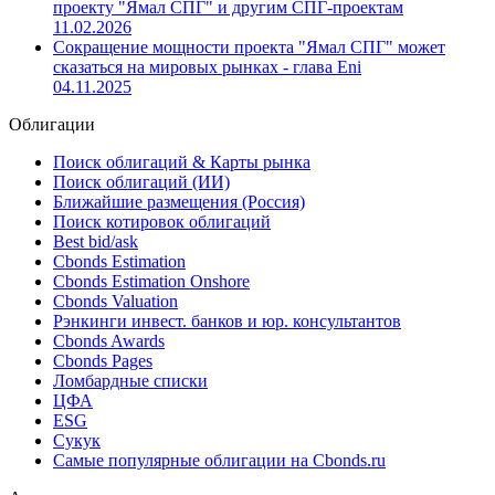
проекту "Ямал СПГ" и другим СПГ-проектам
11.02.2026
Сокращение мощности проекта "Ямал СПГ" может
сказаться на мировых рынках - глава Eni
04.11.2025
Облигации
Поиск облигаций & Карты рынка
Поиск облигаций (ИИ)
Ближайшие размещения (Россия)
Поиск котировок облигаций
Best bid/ask
Cbonds Estimation
Cbonds Estimation Onshore
Cbonds Valuation
Рэнкинги инвест. банков и юр. консультантов
Cbonds Awards
Cbonds Pages
Ломбардные списки
ЦФА
ESG
Сукук
Самые популярные облигации на Cbonds.ru