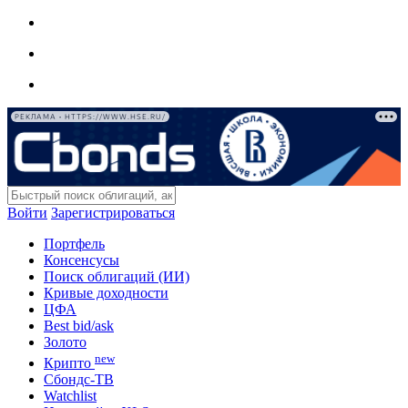
РЕКЛАМА • HTTPS://WWW.HSE.RU/
Войти
Зарегистрироваться
Портфель
Консенсусы
Поиск облигаций (ИИ)
Кривые доходности
ЦФА
Best bid/ask
Золото
new
Крипто
Сбондс-ТВ
Watchlist