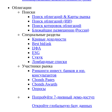
Облигации
Поиски
Поиск облигаций & Карты рынка
Поиск облигаций (ИИ)
Поиск котировок облигаций
Ближайшие размещения (Россия)
Специальные разделы
Кривые доходности
Best bid/ask
ЦФА
ESG
Сукук
Ломбардные списки
Участники рынка
Рэнкинги инвест. банков и юр.
консультантов
Cbonds Pages
Cbonds Awards
Опросы
Попробуйте
7-дневный
демо-доступ
Откройте глобальную базу данных