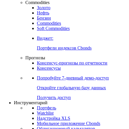
Commodities
Золото
Нефть
Бензин
Commodities
Soft Commodities
Виджет:
Портфели индексов Cbonds
Прогнозы
Консенсус-прогнозы по отчетности
Консенсусы
Попробуйте
7-дневный
демо-доступ
Откройте глобальную базу данных
Получить доступ
Инструментарий
Портфель
Watchlist
Надстройка XLS
Мобильное приложение Cbonds
Облигационный калькулятор