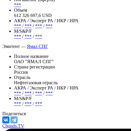
***
Объем
612 326 697,6 USD
АКРА / Эксперт РА / НКР / НРА
***
/
***
/
***
/
***
М/S&P/F
***
/
***
/
***
Эмитент —
Ямал СПГ
Полное название
ОАО "ЯМАЛ СПГ"
Страна регистрации
Россия
Отрасль
Нефтегазовая отрасль
АКРА / Эксперт РА / НКР / НРА
***
/
***
/
***
/
***
М/S&P/F
***
/
***
/
***
Поделиться
Cbonds.TV