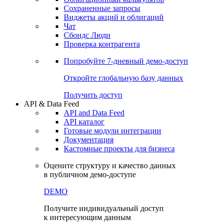
Сохраненные запросы
Виджеты акций и облигаций
Чат
Сбондс Люди
Проверка контрагента
Попробуйте
7-дневный
демо-доступ
Откройте глобальную базу данных
Получить доступ
API & Data Feed
API and Data Feed
API каталог
Готовые модули интеграции
Документация
Кастомные проекты для бизнеса
Оцените структуру и качество данных
в публичном демо-доступе
DEMO
Получите индивидуальный доступ
к интересующим данным