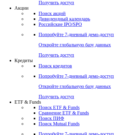
Получить доступ
Акции
Поиск акций
Дивидендный календарь
Российские IPO/SPO
Попробуйте
7-дневный
демо-доступ
Откройте глобальную базу данных
Получить доступ
Кредиты
Поиск кредитов
Попробуйте
7-дневный
демо-доступ
Откройте глобальную базу данных
Получить доступ
ETF & Funds
Поиск ETF & Funds
Сравнение ETF & Funds
Поиск ПИФ
Поиск Mutual Funds
Попробуйте
7-дневный
демо-доступ