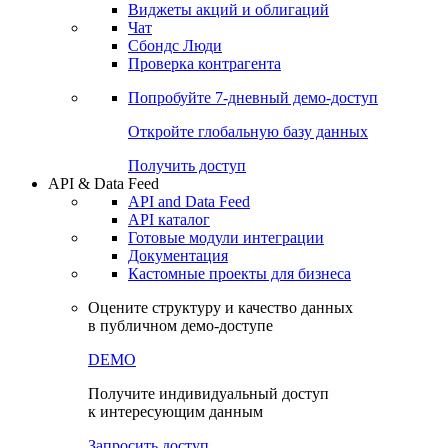
Виджеты акций и облигаций
Чат
Сбондс Люди
Проверка контрагента
Попробуйте
7-дневный
демо-доступ
Откройте глобальную базу данных
Получить доступ
API & Data Feed
API and Data Feed
API каталог
Готовые модули интеграции
Документация
Кастомные проекты для бизнеса
Оцените структуру и качество данных
в публичном демо-доступе
DEMO
Получите индивидуальный доступ
к интересующим данным
Запросить доступ