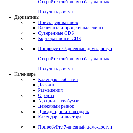
Откройте глобальную базу данных
Получить доступ
Деривативы
Поиск деривативов
Валютные и процентные свопы
Суверенные CDS
Корпоративные CDS
Попробуйте
7-дневный
демо-доступ
Откройте глобальную базу данных
Получить доступ
Календарь
Календарь событий
Дефолты
Размещения
Оферты
Аукционы госбумаг
Денежный рынок
Дивидендный календарь
Календарь инвестора
Попробуйте
7-дневный
демо-доступ