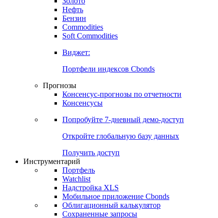
Золото
Нефть
Бензин
Commodities
Soft Commodities
Виджет:
Портфели индексов Cbonds
Прогнозы
Консенсус-прогнозы по отчетности
Консенсусы
Попробуйте
7-дневный
демо-доступ
Откройте глобальную базу данных
Получить доступ
Инструментарий
Портфель
Watchlist
Надстройка XLS
Мобильное приложение Cbonds
Облигационный калькулятор
Сохраненные запросы