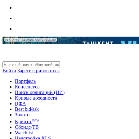
РЕКЛАМА • CBONDS-CONGRESS.RU
Войти
Зарегистрироваться
Портфель
Консенсусы
Поиск облигаций (ИИ)
Кривые доходности
ЦФА
Best bid/ask
Золото
new
Крипто
Сбондс-ТВ
Watchlist
Надстройка XLS