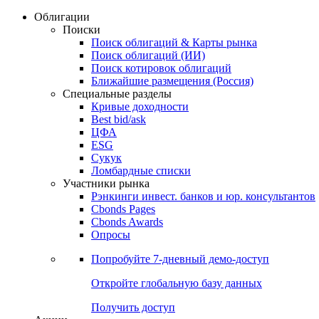
Облигации
Поиски
Поиск облигаций & Карты рынка
Поиск облигаций (ИИ)
Поиск котировок облигаций
Ближайшие размещения (Россия)
Специальные разделы
Кривые доходности
Best bid/ask
ЦФА
ESG
Сукук
Ломбардные списки
Участники рынка
Рэнкинги инвест. банков и юр. консультантов
Cbonds Pages
Cbonds Awards
Опросы
Попробуйте
7-дневный
демо-доступ
Откройте глобальную базу данных
Получить доступ