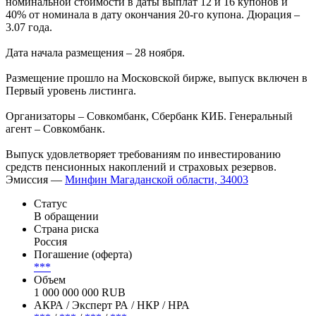
рублей. Срок обращения – 4.8 года (1 758 дней). Купонный
период – 91 день. Способ размещения – открытая подписка.
По выпуску предусмотрена амортизация – по 30% от
номинальной стоимости в даты выплат 12 и 16 купонов и
40% от номинала в дату окончания 20-го купона. Дюрация –
3.07 года.
Дата начала размещения – 28 ноября.
Размещение прошло на Московской бирже, выпуск включен в
Первый уровень листинга.
Организаторы – Совкомбанк, Сбербанк КИБ. Генеральный
агент – Совкомбанк.
Выпуск удовлетворяет требованиям по инвестированию
средств пенсионных накоплений и страховых резервов.
Эмиссия —
Минфин Магаданской области, 34003
Статус
В обращении
Страна риска
Россия
Погашение (оферта)
***