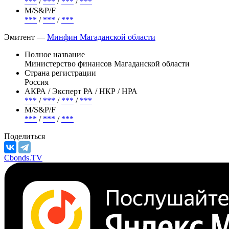
Объем
1 000 000 000 RUB
АКРА / Эксперт РА / НКР / НРА
***
/
***
/
***
/
***
М/S&P/F
***
/
***
/
***
Эмитент —
Минфин Магаданской области
Полное название
Министерство финансов Магаданской области
Страна регистрации
Россия
АКРА / Эксперт РА / НКР / НРА
***
/
***
/
***
/
***
М/S&P/F
***
/
***
/
***
Поделиться
Cbonds.TV