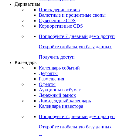
Откройте глобальную базу данных
Получить доступ
Деривативы
Поиск деривативов
Валютные и процентные свопы
Суверенные CDS
Корпоративные CDS
Попробуйте
7-дневный
демо-доступ
Откройте глобальную базу данных
Получить доступ
Календарь
Календарь событий
Дефолты
Размещения
Оферты
Аукционы госбумаг
Денежный рынок
Дивидендный календарь
Календарь инвестора