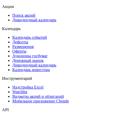
ЦФА
ESG
Сукук
Самые популярные облигации на Cbonds.ru
Акции
Поиск акций
Дивидендный календарь
Календарь
Календарь событий
Дефолты
Размещения
Оферты
Аукционы госбумаг
Денежный рынок
Дивидендный календарь
Календарь инвестора
Инструментарий
Надстройка Excel
Watchlist
Виджеты акций и облигаций