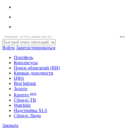
РЕКЛАМА • HTTPS://WWW.HSE.RU/
Войти
Зарегистрироваться
Портфель
Консенсусы
Поиск облигаций (ИИ)
Кривые доходности
ЦФА
Best bid/ask
Золото
new
Крипто
Сбондс-ТВ
Watchlist