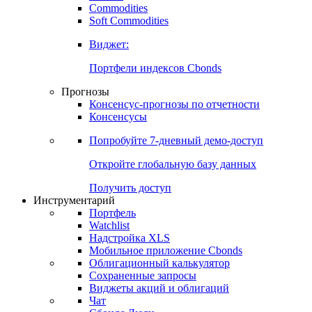
Commodities
Золото
Нефть
Бензин
Commodities
Soft Commodities
Виджет:
Портфели индексов Cbonds
Прогнозы
Консенсус-прогнозы по отчетности
Консенсусы
Попробуйте
7-дневный
демо-доступ
Откройте глобальную базу данных
Получить доступ
Инструментарий
Портфель
Watchlist
Надстройка XLS
Мобильное приложение Cbonds
Облигационный калькулятор