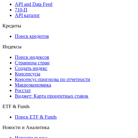
Мобильное приложение Cbonds
API
API and Data Feed
710-П
API каталог
Кредиты
Поиск кредитов
Индексы
Поиск индексов
Страницы стран
Создать индекс
Консенсусы
Консенсус-прогнозы по отчетности
Макроэкономика
Росстат
Виджет: Карта процентных ставок
ETF & Funds
Поиск ETF & Funds