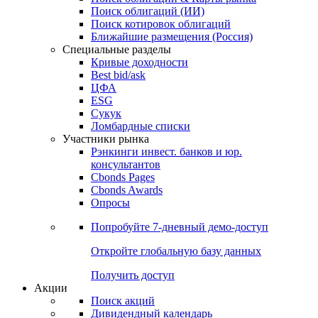
Облигации
Поиски
Поиск облигаций & Карты рынка
Поиск облигаций (ИИ)
Поиск котировок облигаций
Ближайшие размещения (Россия)
Специальные разделы
Кривые доходности
Best bid/ask
ЦФА
ESG
Сукук
Ломбардные списки
Участники рынка
Рэнкинги инвест. банков и юр.
консультантов
Cbonds Pages
Cbonds Awards
Опросы
Попробуйте
7-дневный
демо-доступ
Откройте глобальную базу данных