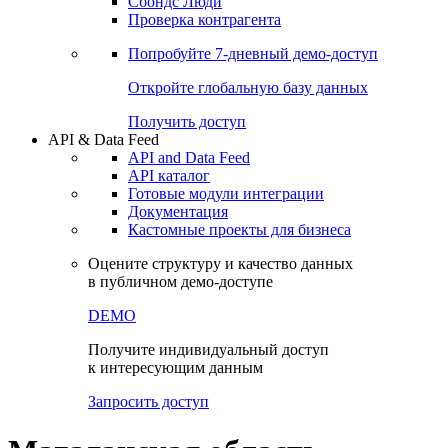
Сохраненные запросы
Виджеты акций и облигаций
Чат
Сбондс Люди
Проверка контрагента
Попробуйте
7-дневный
демо-доступ
Откройте глобальную базу данных
Получить доступ
API & Data Feed
API and Data Feed
API каталог
Готовые модули интеграции
Документация
Кастомные проекты для бизнеса
Оцените структуру и качество данных
в публичном демо-доступе
DEMO
Получите индивидуальный доступ
к интересующим данным