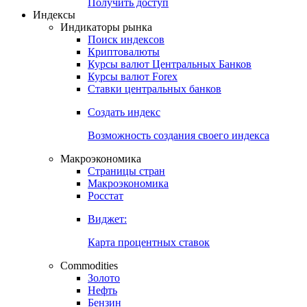
Попробуйте
7-дневный
демо-доступ
Откройте глобальную базу данных
Получить доступ
Индексы
Индикаторы рынка
Поиск индексов
Криптовалюты
Курсы валют Центральных Банков
Курсы валют Forex
Ставки центральных банков
Создать индекс
Возможность создания своего индекса
Макроэкономика
Страницы стран
Макроэкономика
Росстат
Виджет:
Карта процентных ставок