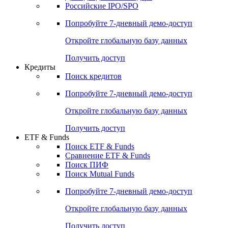
Получить доступ
Акции
Поиск акций
Дивидендный календарь
Российские IPO/SPO
Попробуйте
7-дневный
демо-доступ
Откройте глобальную базу данных
Получить доступ
Кредиты
Поиск кредитов
Попробуйте
7-дневный
демо-доступ
Откройте глобальную базу данных
Получить доступ
ETF & Funds
Поиск ETF & Funds
Сравнение ETF & Funds
Поиск ПИФ
Поиск Mutual Funds
Попробуйте
7-дневный
демо-доступ