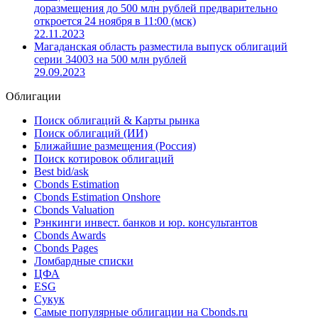
14:00 (мск)
24.11.2023
Книга заявок по государственным облигациям
Магаданской области серии 34003 объемом
доразмещения до 500 млн рублей предварительно
откроется 24 ноября в 11:00 (мск)
22.11.2023
Магаданская область разместила выпуск облигаций
серии 34003 на 500 млн рублей
29.09.2023
Облигации
Поиск облигаций & Карты рынка
Поиск облигаций (ИИ)
Ближайшие размещения (Россия)
Поиск котировок облигаций
Best bid/ask
Cbonds Estimation
Cbonds Estimation Onshore
Cbonds Valuation
Рэнкинги инвест. банков и юр. консультантов
Cbonds Awards
Cbonds Pages
Ломбардные списки