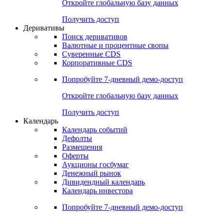
Откройте глобальную базу данных
Получить доступ
Деривативы
Поиск деривативов
Валютные и процентные свопы
Суверенные CDS
Корпоративные CDS
Попробуйте
7-дневный
демо-доступ
Откройте глобальную базу данных
Получить доступ
Календарь
Календарь событий
Дефолты
Размещения
Оферты
Аукционы госбумаг
Денежный рынок
Дивидендный календарь
Календарь инвестора
Попробуйте
7-дневный
демо-доступ