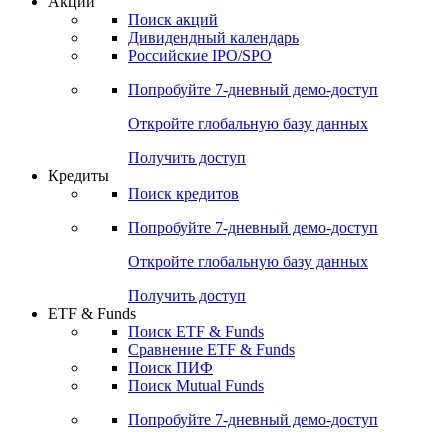
Акции
Поиск акций
Дивидендный календарь
Российские IPO/SPO
Попробуйте
7-дневный
демо-доступ
Откройте глобальную базу данных
Получить доступ
Кредиты
Поиск кредитов
Попробуйте
7-дневный
демо-доступ
Откройте глобальную базу данных
Получить доступ
ETF & Funds
Поиск ETF & Funds
Сравнение ETF & Funds
Поиск ПИФ
Поиск Mutual Funds
Попробуйте
7-дневный
демо-доступ