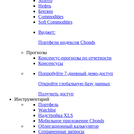
Золото
Нефть
Бензин
Commodities
Soft Commodities
Виджет:
Портфели индексов Cbonds
Прогнозы
Консенсус-прогнозы по отчетности
Консенсусы
Попробуйте
7-дневный
демо-доступ
Откройте глобальную базу данных
Получить доступ
Инструментарий
Портфель
Watchlist
Надстройка XLS
Мобильное приложение Cbonds
Облигационный калькулятор
Сохраненные запросы