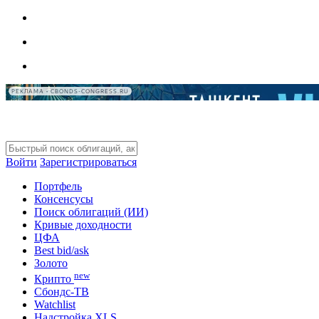
РЕКЛАМА • CBONDS-CONGRESS.RU
Войти
Зарегистрироваться
Портфель
Консенсусы
Поиск облигаций (ИИ)
Кривые доходности
ЦФА
Best bid/ask
Золото
new
Крипто
Сбондс-ТВ
Watchlist
Надстройка XLS