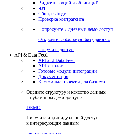
Виджеты акций и облигаций
Чат
Сбондс Люди
Проверка контрагента
Попробуйте
7-дневный
демо-доступ
Откройте глобальную базу данных
Получить доступ
API & Data Feed
API and Data Feed
API каталог
Готовые модули интеграции
Документация
Кастомные проекты для бизнеса
Оцените структуру и качество данных
в публичном демо-доступе
DEMO
Получите индивидуальный доступ
к интересующим данным
Запросить доступ