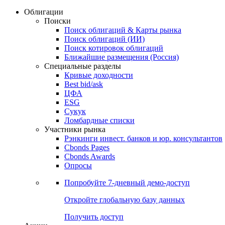
Облигации
Поиски
Поиск облигаций & Карты рынка
Поиск облигаций (ИИ)
Поиск котировок облигаций
Ближайшие размещения (Россия)
Специальные разделы
Кривые доходности
Best bid/ask
ЦФА
ESG
Сукук
Ломбардные списки
Участники рынка
Рэнкинги инвест. банков и юр. консультантов
Cbonds Pages
Cbonds Awards
Опросы
Попробуйте
7-дневный
демо-доступ
Откройте глобальную базу данных
Получить доступ