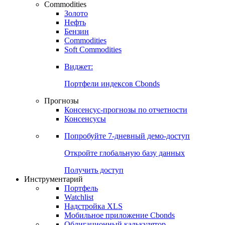
Commodities
Золото
Нефть
Бензин
Commodities
Soft Commodities
Виджет:
Портфели индексов Cbonds
Прогнозы
Консенсус-прогнозы по отчетности
Консенсусы
Попробуйте
7-дневный
демо-доступ
Откройте глобальную базу данных
Получить доступ
Инструментарий
Портфель
Watchlist
Надстройка XLS
Мобильное приложение Cbonds
Облигационный калькулятор