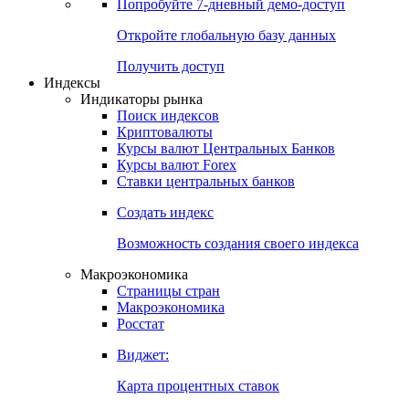
Попробуйте
7-дневный
демо-доступ
Откройте глобальную базу данных
Получить доступ
Индексы
Индикаторы рынка
Поиск индексов
Криптовалюты
Курсы валют Центральных Банков
Курсы валют Forex
Ставки центральных банков
Создать индекс
Возможность создания своего индекса
Макроэкономика
Страницы стран
Макроэкономика
Росстат
Виджет:
Карта процентных ставок