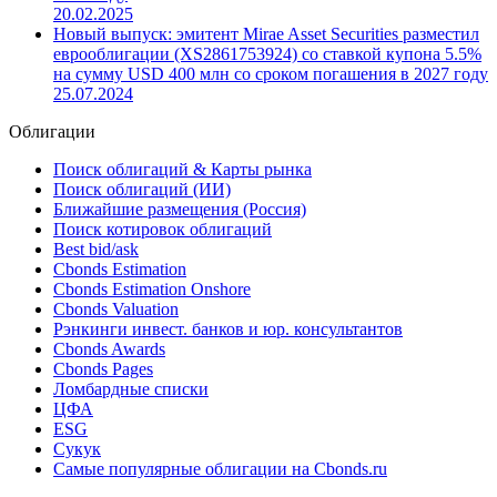
20.02.2025
Новый выпуск: эмитент Mirae Asset Securities разместил
еврооблигации (XS2861753924) со ставкой купона 5.5%
на сумму USD 400 млн со сроком погашения в 2027 году
25.07.2024
Облигации
Поиск облигаций & Карты рынка
Поиск облигаций (ИИ)
Ближайшие размещения (Россия)
Поиск котировок облигаций
Best bid/ask
Cbonds Estimation
Cbonds Estimation Onshore
Cbonds Valuation
Рэнкинги инвест. банков и юр. консультантов
Cbonds Awards
Cbonds Pages
Ломбардные списки
ЦФА
ESG
Сукук
Самые популярные облигации на Cbonds.ru