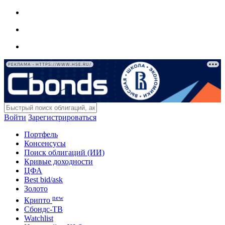
РЕКЛАМА • HTTPS://WWW.HSE.RU/
Войти
Зарегистрироваться
Портфель
Консенсусы
Поиск облигаций (ИИ)
Кривые доходности
ЦФА
Best bid/ask
Золото
new
Крипто
Сбондс-ТВ
Watchlist