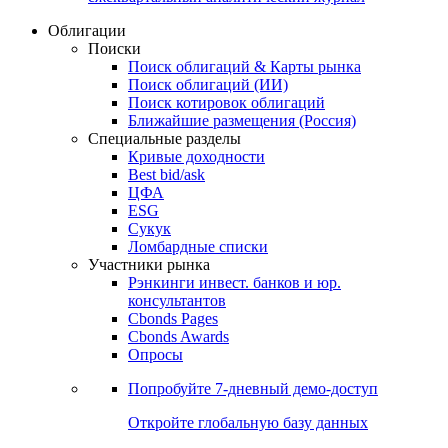
Облигации
Поиски
Поиск облигаций & Карты рынка
Поиск облигаций (ИИ)
Поиск котировок облигаций
Ближайшие размещения (Россия)
Специальные разделы
Кривые доходности
Best bid/ask
ЦФА
ESG
Сукук
Ломбардные списки
Участники рынка
Рэнкинги инвест. банков и юр.
консультантов
Cbonds Pages
Cbonds Awards
Опросы
Попробуйте
7-дневный
демо-доступ
Откройте глобальную базу данных