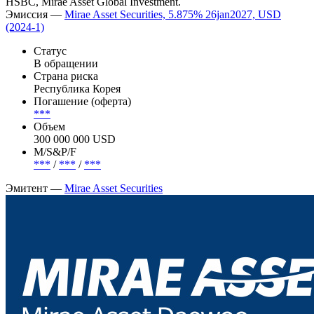
HSBC, Mirae Asset Global Investment.
Эмиссия —
Mirae Asset Securities, 5.875% 26jan2027, USD
(2024-1)
Статус
В обращении
Страна риска
Республика Корея
Погашение (оферта)
***
Объем
300 000 000 USD
М/S&P/F
***
/
***
/
***
Эмитент —
Mirae Asset Securities