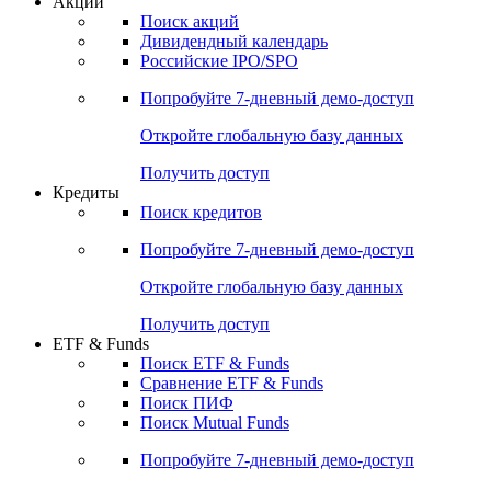
Акции
Поиск акций
Дивидендный календарь
Российские IPO/SPO
Попробуйте
7-дневный
демо-доступ
Откройте глобальную базу данных
Получить доступ
Кредиты
Поиск кредитов
Попробуйте
7-дневный
демо-доступ
Откройте глобальную базу данных
Получить доступ
ETF & Funds
Поиск ETF & Funds
Сравнение ETF & Funds
Поиск ПИФ
Поиск Mutual Funds
Попробуйте
7-дневный
демо-доступ