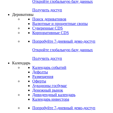
Откройте глобальную базу данных
Получить доступ
Деривативы
Поиск деривативов
Валютные и процентные свопы
Суверенные CDS
Корпоративные CDS
Попробуйте
7-дневный
демо-доступ
Откройте глобальную базу данных
Получить доступ
Календарь
Календарь событий
Дефолты
Размещения
Оферты
Аукционы госбумаг
Денежный рынок
Дивидендный календарь
Календарь инвестора
Попробуйте
7-дневный
демо-доступ