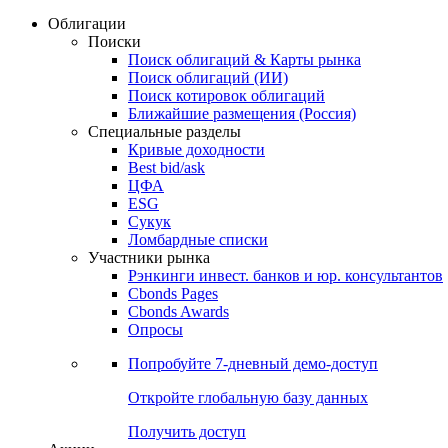
Облигации
Поиски
Поиск облигаций & Карты рынка
Поиск облигаций (ИИ)
Поиск котировок облигаций
Ближайшие размещения (Россия)
Специальные разделы
Кривые доходности
Best bid/ask
ЦФА
ESG
Сукук
Ломбардные списки
Участники рынка
Рэнкинги инвест. банков и юр. консультантов
Cbonds Pages
Cbonds Awards
Опросы
Попробуйте
7-дневный
демо-доступ
Откройте глобальную базу данных
Получить доступ