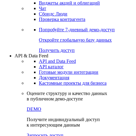
Виджеты акций и облигаций
Чат
Сбондс Люди
Проверка контрагента
Попробуйте
7-дневный
демо-доступ
Откройте глобальную базу данных
Получить доступ
API & Data Feed
API and Data Feed
API каталог
Готовые модули интеграции
Документация
Кастомные проекты для бизнеса
Оцените структуру и качество данных
в публичном демо-доступе
DEMO
Получите индивидуальный доступ
к интересующим данным
Запросить доступ