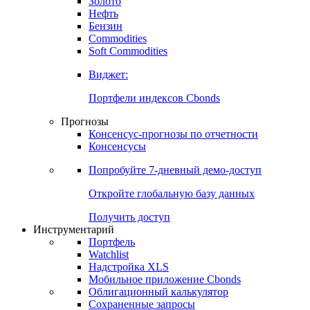
Золото
Нефть
Бензин
Commodities
Soft Commodities
Виджет:
Портфели индексов Cbonds
Прогнозы
Консенсус-прогнозы по отчетности
Консенсусы
Попробуйте
7-дневный
демо-доступ
Откройте глобальную базу данных
Получить доступ
Инструментарий
Портфель
Watchlist
Надстройка XLS
Мобильное приложение Cbonds
Облигационный калькулятор
Сохраненные запросы