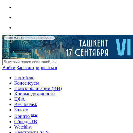
РЕКЛАМА • CBONDS-CONGRESS.RU
Войти
Зарегистрироваться
Портфель
Консенсусы
Поиск облигаций (ИИ)
Кривые доходности
ЦФА
Best bid/ask
Золото
new
Крипто
Сбондс-ТВ
Watchlist
Надстройка XLS