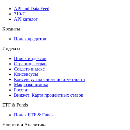
Виджеты акций и облигаций
Мобильное приложение Cbonds
API
API and Data Feed
710-П
API каталог
Кредиты
Поиск кредитов
Индексы
Поиск индексов
Страницы стран
Создать индекс
Консенсусы
Консенсус-прогнозы по отчетности
Макроэкономика
Росстат
Виджет: Карта процентных ставок
ETF & Funds