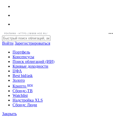
РЕКЛАМА • HTTPS://WWW.HSE.RU/
Войти
Зарегистрироваться
Портфель
Консенсусы
Поиск облигаций (ИИ)
Кривые доходности
ЦФА
Best bid/ask
Золото
new
Крипто
Сбондс-ТВ
Watchlist