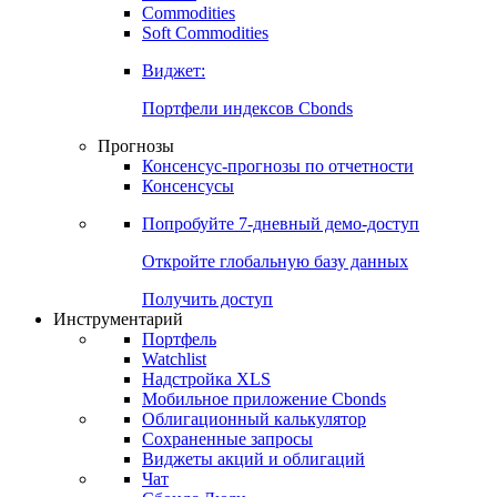
Commodities
Золото
Нефть
Бензин
Commodities
Soft Commodities
Виджет:
Портфели индексов Cbonds
Прогнозы
Консенсус-прогнозы по отчетности
Консенсусы
Попробуйте
7-дневный
демо-доступ
Откройте глобальную базу данных
Получить доступ
Инструментарий
Портфель
Watchlist
Надстройка XLS
Мобильное приложение Cbonds
Облигационный калькулятор