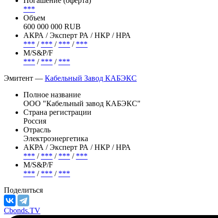
Размещается
Страна риска
Россия
Погашение (оферта)
***
Объем
600 000 000 RUB
АКРА / Эксперт РА / НКР / НРА
***
/
***
/
***
/
***
М/S&P/F
***
/
***
/
***
Эмитент —
Кабельный Завод КАБЭКС
Полное название
ООО "Кабельный завод КАБЭКС"
Страна регистрации
Россия
Отрасль
Электроэнергетика
АКРА / Эксперт РА / НКР / НРА
***
/
***
/
***
/
***
М/S&P/F
***
/
***
/
***