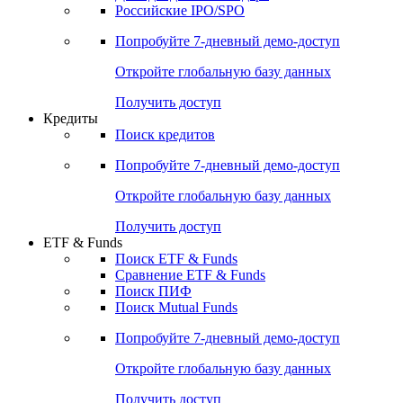
Получить доступ
Акции
Поиск акций
Дивидендный календарь
Российские IPO/SPO
Попробуйте
7-дневный
демо-доступ
Откройте глобальную базу данных
Получить доступ
Кредиты
Поиск кредитов
Попробуйте
7-дневный
демо-доступ
Откройте глобальную базу данных
Получить доступ
ETF & Funds
Поиск ETF & Funds
Сравнение ETF & Funds
Поиск ПИФ
Поиск Mutual Funds
Попробуйте
7-дневный
демо-доступ