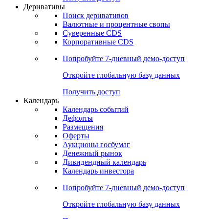
Откройте глобальную базу данных
Получить доступ
Деривативы
Поиск деривативов
Валютные и процентные свопы
Суверенные CDS
Корпоративные CDS
Попробуйте
7-дневный
демо-доступ
Откройте глобальную базу данных
Получить доступ
Календарь
Календарь событий
Дефолты
Размещения
Оферты
Аукционы госбумаг
Денежный рынок
Дивидендный календарь
Календарь инвестора