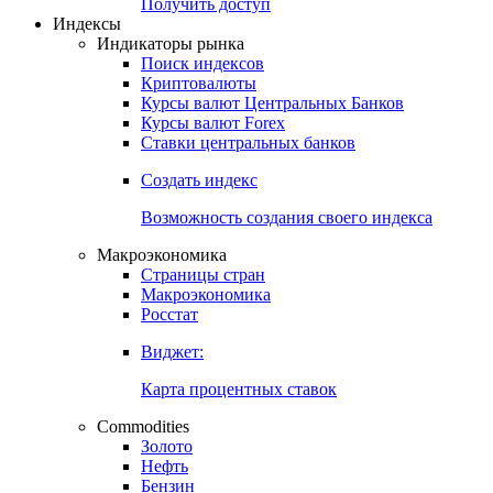
Попробуйте
7-дневный
демо-доступ
Откройте глобальную базу данных
Получить доступ
Индексы
Индикаторы рынка
Поиск индексов
Криптовалюты
Курсы валют Центральных Банков
Курсы валют Forex
Ставки центральных банков
Создать индекс
Возможность создания своего индекса
Макроэкономика
Страницы стран
Макроэкономика
Росстат
Виджет:
Карта процентных ставок