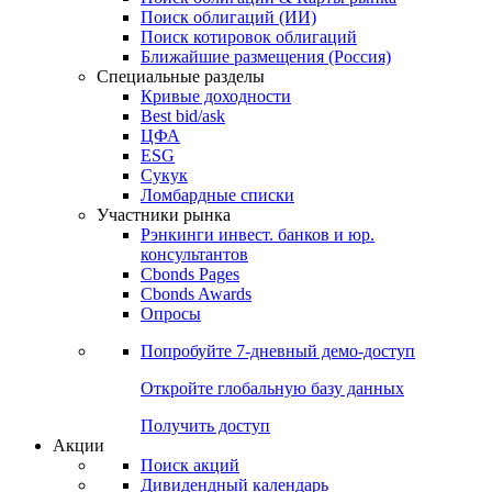
Облигации
Поиски
Поиск облигаций & Карты рынка
Поиск облигаций (ИИ)
Поиск котировок облигаций
Ближайшие размещения (Россия)
Специальные разделы
Кривые доходности
Best bid/ask
ЦФА
ESG
Сукук
Ломбардные списки
Участники рынка
Рэнкинги инвест. банков и юр.
консультантов
Cbonds Pages
Cbonds Awards
Опросы
Попробуйте
7-дневный
демо-доступ
Откройте глобальную базу данных