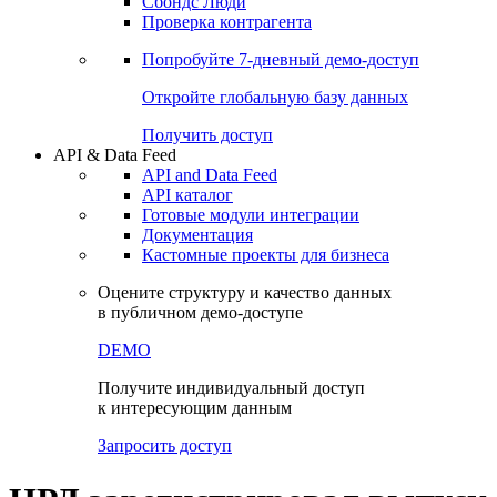
Сохраненные запросы
Виджеты акций и облигаций
Чат
Сбондс Люди
Проверка контрагента
Попробуйте
7-дневный
демо-доступ
Откройте глобальную базу данных
Получить доступ
API & Data Feed
API and Data Feed
API каталог
Готовые модули интеграции
Документация
Кастомные проекты для бизнеса
Оцените структуру и качество данных
в публичном демо-доступе
DEMO
Получите индивидуальный доступ
к интересующим данным