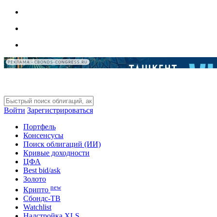
РЕКЛАМА • CBONDS-CONGRESS.RU
Войти
Зарегистрироваться
Портфель
Консенсусы
Поиск облигаций (ИИ)
Кривые доходности
ЦФА
Best bid/ask
Золото
new
Крипто
Сбондс-ТВ
Watchlist
Надстройка XLS