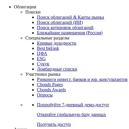
Облигации
Поиски
Поиск облигаций & Карты рынка
Поиск облигаций (ИИ)
Поиск котировок облигаций
Ближайшие размещения (Россия)
Специальные разделы
Кривые доходности
Best bid/ask
ЦФА
ESG
Сукук
Ломбардные списки
Участники рынка
Рэнкинги инвест. банков и юр. консультантов
Cbonds Pages
Cbonds Awards
Опросы
Попробуйте
7-дневный
демо-доступ
Откройте глобальную базу данных
Получить доступ