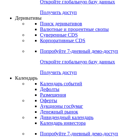
Откройте глобальную базу данных
Получить доступ
Деривативы
Поиск деривативов
Валютные и процентные свопы
Суверенные CDS
Корпоративные CDS
Попробуйте
7-дневный
демо-доступ
Откройте глобальную базу данных
Получить доступ
Календарь
Календарь событий
Дефолты
Размещения
Оферты
Аукционы госбумаг
Денежный рынок
Дивидендный календарь
Календарь инвестора
Попробуйте
7-дневный
демо-доступ