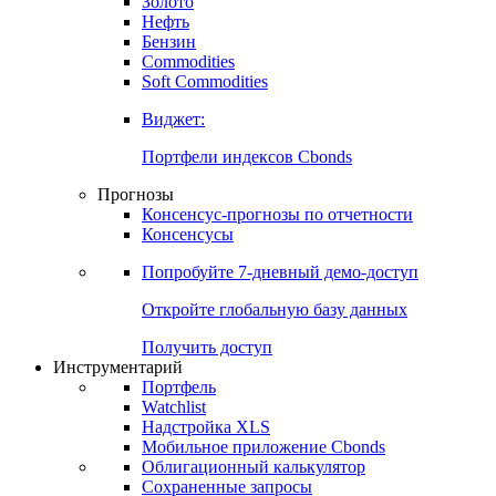
Золото
Нефть
Бензин
Commodities
Soft Commodities
Виджет:
Портфели индексов Cbonds
Прогнозы
Консенсус-прогнозы по отчетности
Консенсусы
Попробуйте
7-дневный
демо-доступ
Откройте глобальную базу данных
Получить доступ
Инструментарий
Портфель
Watchlist
Надстройка XLS
Мобильное приложение Cbonds
Облигационный калькулятор
Сохраненные запросы