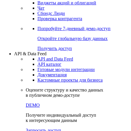
Виджеты акций и облигаций
Чат
Сбондс Люди
Проверка контрагента
Попробуйте
7-дневный
демо-доступ
Откройте глобальную базу данных
Получить доступ
API & Data Feed
API and Data Feed
API каталог
Готовые модули интеграции
Документация
Кастомные проекты для бизнеса
Оцените структуру и качество данных
в публичном демо-доступе
DEMO
Получите индивидуальный доступ
к интересующим данным
Запросить доступ