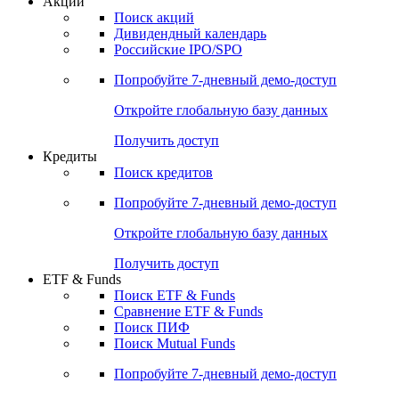
Акции
Поиск акций
Дивидендный календарь
Российские IPO/SPO
Попробуйте
7-дневный
демо-доступ
Откройте глобальную базу данных
Получить доступ
Кредиты
Поиск кредитов
Попробуйте
7-дневный
демо-доступ
Откройте глобальную базу данных
Получить доступ
ETF & Funds
Поиск ETF & Funds
Сравнение ETF & Funds
Поиск ПИФ
Поиск Mutual Funds
Попробуйте
7-дневный
демо-доступ