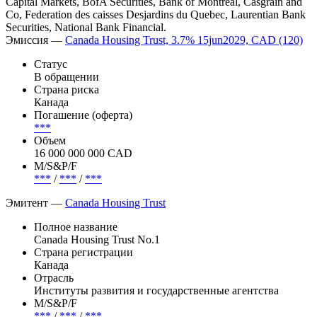
Capital Markets, BofA Securities, Bank of Montreal, Casgrain and
Co, Federation des caisses Desjardins du Quebec, Laurentian Bank
Securities, National Bank Financial.
Эмиссия —
Canada Housing Trust, 3.7% 15jun2029, CAD (120)
Статус
В обращении
Страна риска
Канада
Погашение (оферта)
***
Объем
16 000 000 000 CAD
М/S&P/F
***
/
***
/
***
Эмитент —
Canada Housing Trust
Полное название
Canada Housing Trust No.1
Страна регистрации
Канада
Отрасль
Институты развития и государственные агентства
М/S&P/F
***
/
***
/
***