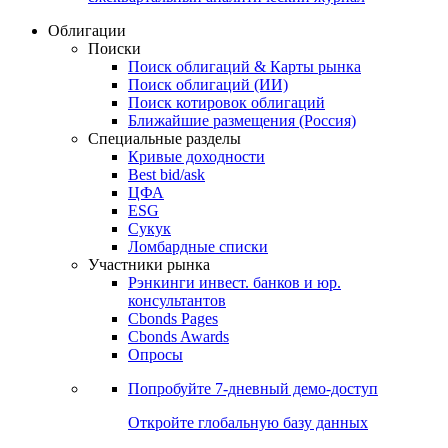
Облигации
Поиски
Поиск облигаций & Карты рынка
Поиск облигаций (ИИ)
Поиск котировок облигаций
Ближайшие размещения (Россия)
Специальные разделы
Кривые доходности
Best bid/ask
ЦФА
ESG
Сукук
Ломбардные списки
Участники рынка
Рэнкинги инвест. банков и юр.
консультантов
Cbonds Pages
Cbonds Awards
Опросы
Попробуйте
7-дневный
демо-доступ
Откройте глобальную базу данных