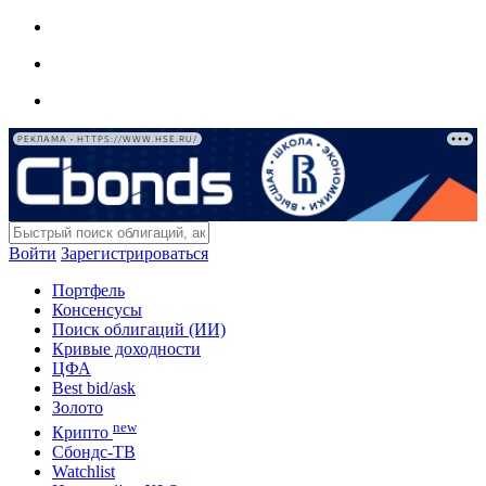
РЕКЛАМА • HTTPS://WWW.HSE.RU/
Войти
Зарегистрироваться
Портфель
Консенсусы
Поиск облигаций (ИИ)
Кривые доходности
ЦФА
Best bid/ask
Золото
new
Крипто
Сбондс-ТВ
Watchlist