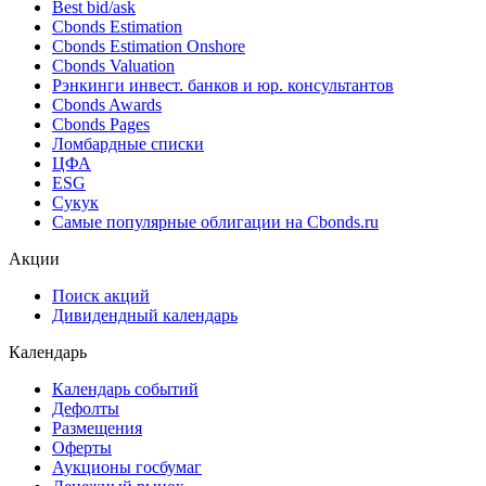
Best bid/ask
Cbonds Estimation
Cbonds Estimation Onshore
Cbonds Valuation
Рэнкинги инвест. банков и юр. консультантов
Cbonds Awards
Cbonds Pages
Ломбардные списки
ЦФА
ESG
Сукук
Самые популярные облигации на Cbonds.ru
Акции
Поиск акций
Дивидендный календарь
Календарь
Календарь событий
Дефолты
Размещения
Оферты
Аукционы госбумаг