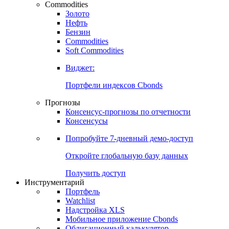
Commodities
Золото
Нефть
Бензин
Commodities
Soft Commodities
Виджет:
Портфели индексов Cbonds
Прогнозы
Консенсус-прогнозы по отчетности
Консенсусы
Попробуйте
7-дневный
демо-доступ
Откройте глобальную базу данных
Получить доступ
Инструментарий
Портфель
Watchlist
Надстройка XLS
Мобильное приложение Cbonds
Облигационный калькулятор