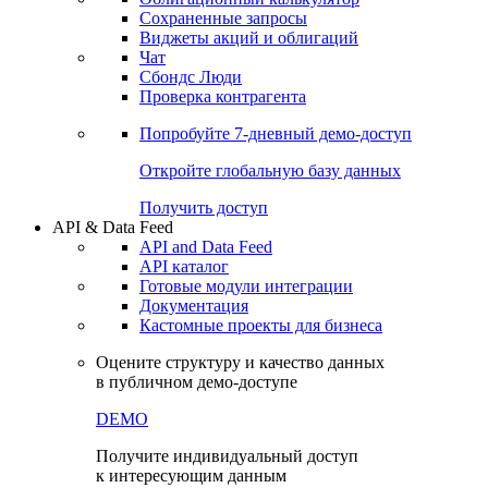
Сохраненные запросы
Виджеты акций и облигаций
Чат
Сбондс Люди
Проверка контрагента
Попробуйте
7-дневный
демо-доступ
Откройте глобальную базу данных
Получить доступ
API & Data Feed
API and Data Feed
API каталог
Готовые модули интеграции
Документация
Кастомные проекты для бизнеса
Оцените структуру и качество данных
в публичном демо-доступе
DEMO
Получите индивидуальный доступ
к интересующим данным