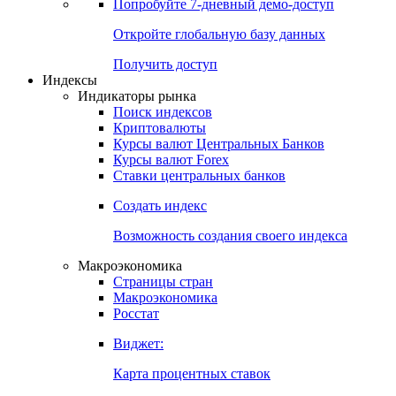
Попробуйте
7-дневный
демо-доступ
Откройте глобальную базу данных
Получить доступ
Индексы
Индикаторы рынка
Поиск индексов
Криптовалюты
Курсы валют Центральных Банков
Курсы валют Forex
Ставки центральных банков
Создать индекс
Возможность создания своего индекса
Макроэкономика
Страницы стран
Макроэкономика
Росстат
Виджет:
Карта процентных ставок