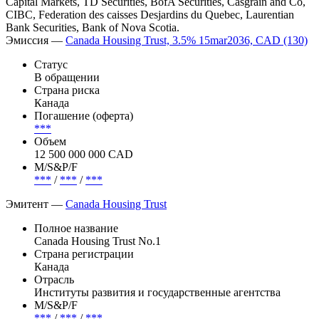
Capital Markets, TD Securities, BofA Securities, Casgrain and Co,
CIBC, Federation des caisses Desjardins du Quebec, Laurentian
Bank Securities, Bank of Nova Scotia.
Эмиссия —
Canada Housing Trust, 3.5% 15mar2036, CAD (130)
Статус
В обращении
Страна риска
Канада
Погашение (оферта)
***
Объем
12 500 000 000 CAD
М/S&P/F
***
/
***
/
***
Эмитент —
Canada Housing Trust
Полное название
Canada Housing Trust No.1
Страна регистрации
Канада
Отрасль
Институты развития и государственные агентства
М/S&P/F
***
/
***
/
***