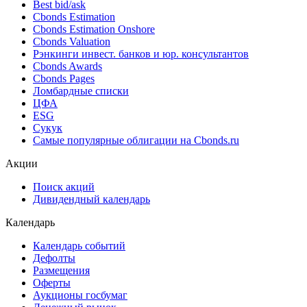
Best bid/ask
Cbonds Estimation
Cbonds Estimation Onshore
Cbonds Valuation
Рэнкинги инвест. банков и юр. консультантов
Cbonds Awards
Cbonds Pages
Ломбардные списки
ЦФА
ESG
Сукук
Самые популярные облигации на Cbonds.ru
Акции
Поиск акций
Дивидендный календарь
Календарь
Календарь событий
Дефолты
Размещения
Оферты
Аукционы госбумаг