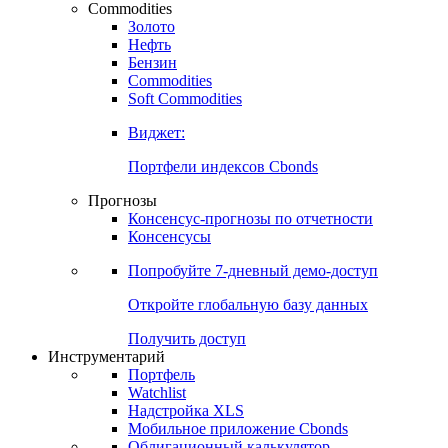
Commodities
Золото
Нефть
Бензин
Commodities
Soft Commodities
Виджет:
Портфели индексов Cbonds
Прогнозы
Консенсус-прогнозы по отчетности
Консенсусы
Попробуйте
7-дневный
демо-доступ
Откройте глобальную базу данных
Получить доступ
Инструментарий
Портфель
Watchlist
Надстройка XLS
Мобильное приложение Cbonds
Облигационный калькулятор