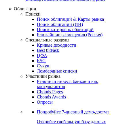
Облигации
Поиски
Поиск облигаций & Карты рынка
Поиск облигаций (ИИ)
Поиск котировок облигаций
Ближайшие размещения (Россия)
Специальные разделы
Кривые доходности
Best bid/ask
ЦФА
ESG
Сукук
Ломбардные списки
Участники рынка
Рэнкинги инвест. банков и юр.
консультантов
Cbonds Pages
Cbonds Awards
Опросы
Попробуйте
7-дневный
демо-доступ
Откройте глобальную базу данных