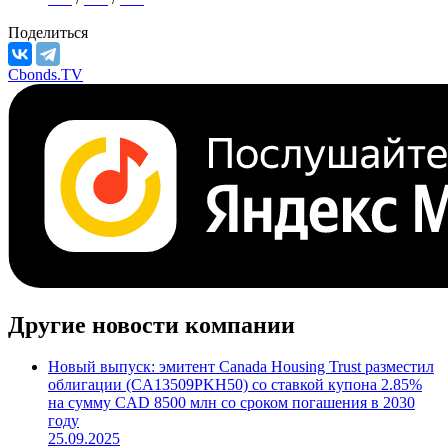
Поделиться
Cbonds.TV
Другие новости компании
Новый выпуск: эмитент Canada Housing Trust разместил
облигации (CA13509PKH50) со ставкой купона 2.85%
на сумму CAD 8500 млн со сроком погашения в 2030
году
25.09.2025