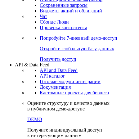
Сохраненные запросы
Виджеты акций и облигаций
Чат
Сбондс Люди
Проверка контрагента
Попробуйте
7-дневный
демо-доступ
Откройте глобальную базу данных
Получить доступ
API & Data Feed
API and Data Feed
API каталог
Готовые модули интеграции
Документация
Кастомные проекты для бизнеса
Оцените структуру и качество данных
в публичном демо-доступе
DEMO
Получите индивидуальный доступ
к интересующим данным