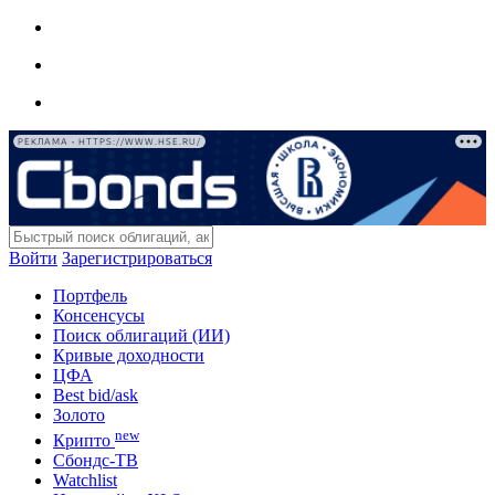
РЕКЛАМА • HTTPS://WWW.HSE.RU/
Войти
Зарегистрироваться
Портфель
Консенсусы
Поиск облигаций (ИИ)
Кривые доходности
ЦФА
Best bid/ask
Золото
new
Крипто
Сбондс-ТВ
Watchlist