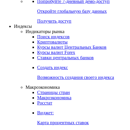
Попробуйте
7-дневный
демо-доступ
Откройте глобальную базу данных
Получить доступ
Индексы
Индикаторы рынка
Поиск индексов
Криптовалюты
Курсы валют Центральных Банков
Курсы валют Forex
Ставки центральных банков
Создать индекс
Возможность создания своего индекса
Макроэкономика
Страницы стран
Макроэкономика
Росстат
Виджет:
Карта процентных ставок