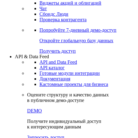
Виджеты акций и облигаций
Чат
Сбондс Люди
Проверка контрагента
Попробуйте
7-дневный
демо-доступ
Откройте глобальную базу данных
Получить доступ
API & Data Feed
API and Data Feed
API каталог
Готовые модули интеграции
Документация
Кастомные проекты для бизнеса
Оцените структуру и качество данных
в публичном демо-доступе
DEMO
Получите индивидуальный доступ
к интересующим данным
Запросить доступ