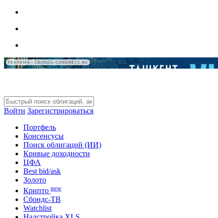
РЕКЛАМА • CBONDS-CONGRESS.RU
Войти
Зарегистрироваться
Портфель
Консенсусы
Поиск облигаций (ИИ)
Кривые доходности
ЦФА
Best bid/ask
Золото
new
Крипто
Сбондс-ТВ
Watchlist
Надстройка XLS