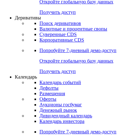
Откройте глобальную базу данных
Получить доступ
Деривативы
Поиск деривативов
Валютные и процентные свопы
Суверенные CDS
Корпоративные CDS
Попробуйте
7-дневный
демо-доступ
Откройте глобальную базу данных
Получить доступ
Календарь
Календарь событий
Дефолты
Размещения
Оферты
Аукционы госбумаг
Денежный рынок
Дивидендный календарь
Календарь инвестора
Попробуйте
7-дневный
демо-доступ