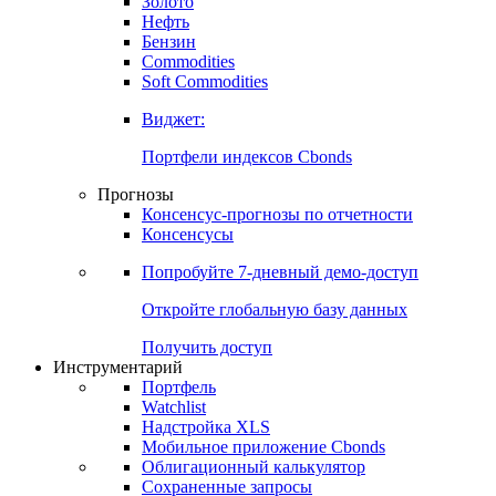
Золото
Нефть
Бензин
Commodities
Soft Commodities
Виджет:
Портфели индексов Cbonds
Прогнозы
Консенсус-прогнозы по отчетности
Консенсусы
Попробуйте
7-дневный
демо-доступ
Откройте глобальную базу данных
Получить доступ
Инструментарий
Портфель
Watchlist
Надстройка XLS
Мобильное приложение Cbonds
Облигационный калькулятор
Сохраненные запросы