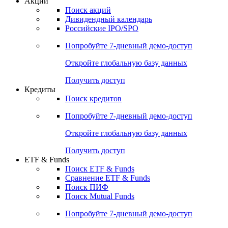
Акции
Поиск акций
Дивидендный календарь
Российские IPO/SPO
Попробуйте
7-дневный
демо-доступ
Откройте глобальную базу данных
Получить доступ
Кредиты
Поиск кредитов
Попробуйте
7-дневный
демо-доступ
Откройте глобальную базу данных
Получить доступ
ETF & Funds
Поиск ETF & Funds
Сравнение ETF & Funds
Поиск ПИФ
Поиск Mutual Funds
Попробуйте
7-дневный
демо-доступ