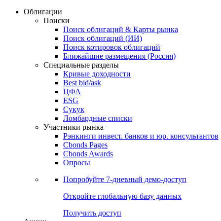
Облигации
Поиски
Поиск облигаций & Карты рынка
Поиск облигаций (ИИ)
Поиск котировок облигаций
Ближайшие размещения (Россия)
Специальные разделы
Кривые доходности
Best bid/ask
ЦФА
ESG
Сукук
Ломбардные списки
Участники рынка
Рэнкинги инвест. банков и юр. консультантов
Cbonds Pages
Cbonds Awards
Опросы
Попробуйте
7-дневный
демо-доступ
Откройте глобальную базу данных
Получить доступ