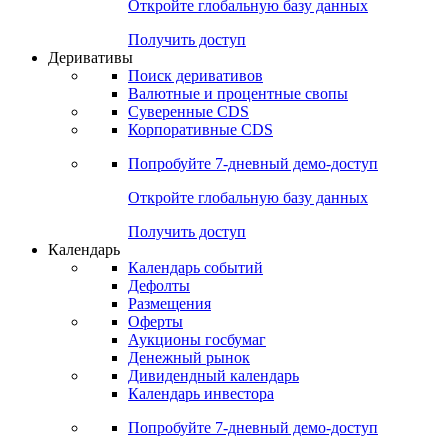
Откройте глобальную базу данных
Получить доступ
Деривативы
Поиск деривативов
Валютные и процентные свопы
Суверенные CDS
Корпоративные CDS
Попробуйте
7-дневный
демо-доступ
Откройте глобальную базу данных
Получить доступ
Календарь
Календарь событий
Дефолты
Размещения
Оферты
Аукционы госбумаг
Денежный рынок
Дивидендный календарь
Календарь инвестора
Попробуйте
7-дневный
демо-доступ