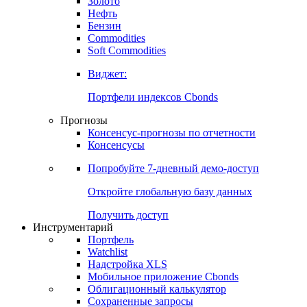
Золото
Нефть
Бензин
Commodities
Soft Commodities
Виджет:
Портфели индексов Cbonds
Прогнозы
Консенсус-прогнозы по отчетности
Консенсусы
Попробуйте
7-дневный
демо-доступ
Откройте глобальную базу данных
Получить доступ
Инструментарий
Портфель
Watchlist
Надстройка XLS
Мобильное приложение Cbonds
Облигационный калькулятор
Сохраненные запросы