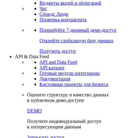
Виджеты акций и облигаций
Чат
Сбондс Люди
Проверка контрагента
Попробуйте
7-дневный
демо-доступ
Откройте глобальную базу данных
Получить доступ
API & Data Feed
API and Data Feed
API каталог
Готовые модули интеграции
Документация
Кастомные проекты для бизнеса
Оцените структуру и качество данных
в публичном демо-доступе
DEMO
Получите индивидуальный доступ
к интересующим данным
Запросить доступ