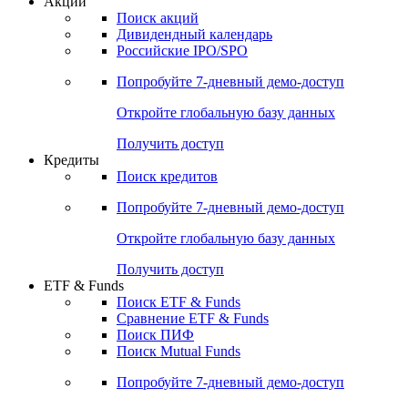
Акции
Поиск акций
Дивидендный календарь
Российские IPO/SPO
Попробуйте
7-дневный
демо-доступ
Откройте глобальную базу данных
Получить доступ
Кредиты
Поиск кредитов
Попробуйте
7-дневный
демо-доступ
Откройте глобальную базу данных
Получить доступ
ETF & Funds
Поиск ETF & Funds
Сравнение ETF & Funds
Поиск ПИФ
Поиск Mutual Funds
Попробуйте
7-дневный
демо-доступ