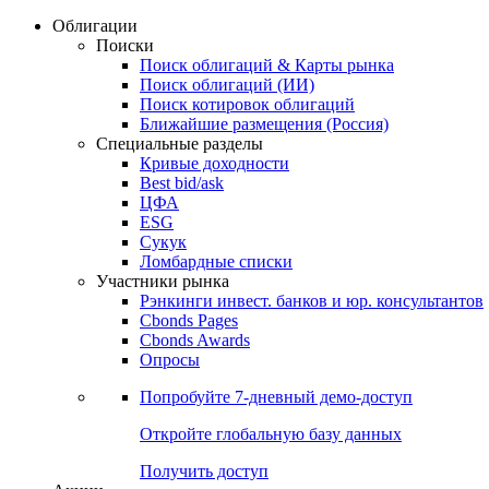
Облигации
Поиски
Поиск облигаций & Карты рынка
Поиск облигаций (ИИ)
Поиск котировок облигаций
Ближайшие размещения (Россия)
Специальные разделы
Кривые доходности
Best bid/ask
ЦФА
ESG
Сукук
Ломбардные списки
Участники рынка
Рэнкинги инвест. банков и юр. консультантов
Cbonds Pages
Cbonds Awards
Опросы
Попробуйте
7-дневный
демо-доступ
Откройте глобальную базу данных
Получить доступ