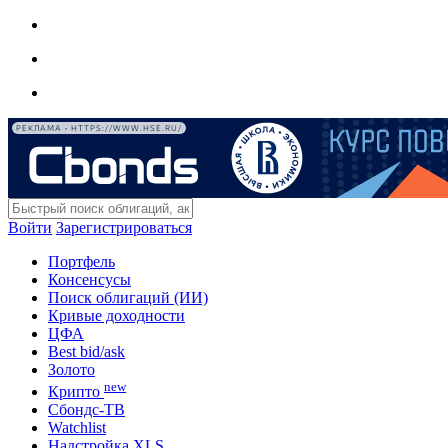
РЕКЛАМА • HTTPS://WWW.HSE.RU/
Войти
Зарегистрироваться
Портфель
Консенсусы
Поиск облигаций (ИИ)
Кривые доходности
ЦФА
Best bid/ask
Золото
new
Крипто
Сбондс-ТВ
Watchlist
Надстройка XLS