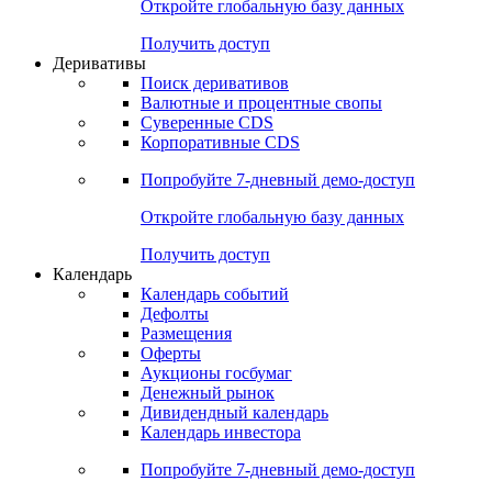
Откройте глобальную базу данных
Получить доступ
Деривативы
Поиск деривативов
Валютные и процентные свопы
Суверенные CDS
Корпоративные CDS
Попробуйте
7-дневный
демо-доступ
Откройте глобальную базу данных
Получить доступ
Календарь
Календарь событий
Дефолты
Размещения
Оферты
Аукционы госбумаг
Денежный рынок
Дивидендный календарь
Календарь инвестора
Попробуйте
7-дневный
демо-доступ