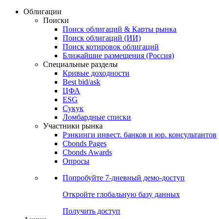
Облигации
Поиски
Поиск облигаций & Карты рынка
Поиск облигаций (ИИ)
Поиск котировок облигаций
Ближайшие размещения (Россия)
Специальные разделы
Кривые доходности
Best bid/ask
ЦФА
ESG
Сукук
Ломбардные списки
Участники рынка
Рэнкинги инвест. банков и юр. консультантов
Cbonds Pages
Cbonds Awards
Опросы
Попробуйте
7-дневный
демо-доступ
Откройте глобальную базу данных
Получить доступ