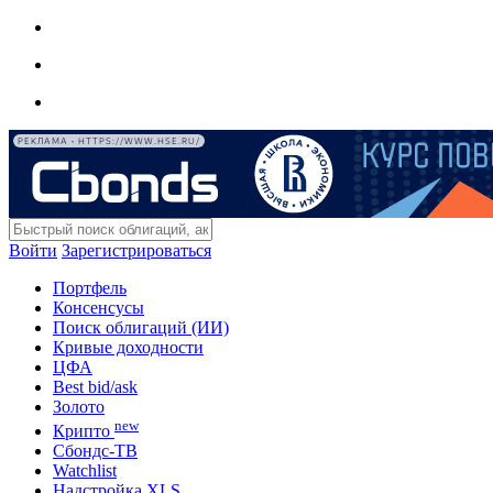
РЕКЛАМА • HTTPS://WWW.HSE.RU/
Войти
Зарегистрироваться
Портфель
Консенсусы
Поиск облигаций (ИИ)
Кривые доходности
ЦФА
Best bid/ask
Золото
new
Крипто
Сбондс-ТВ
Watchlist
Надстройка XLS