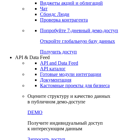
Виджеты акций и облигаций
Чат
Сбондс Люди
Проверка контрагента
Попробуйте
7-дневный
демо-доступ
Откройте глобальную базу данных
Получить доступ
API & Data Feed
API and Data Feed
API каталог
Готовые модули интеграции
Документация
Кастомные проекты для бизнеса
Оцените структуру и качество данных
в публичном демо-доступе
DEMO
Получите индивидуальный доступ
к интересующим данным
Запросить доступ