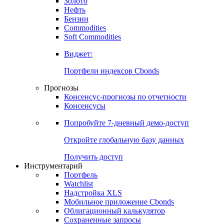
Золото
Нефть
Бензин
Commodities
Soft Commodities
Виджет:
Портфели индексов Cbonds
Прогнозы
Консенсус-прогнозы по отчетности
Консенсусы
Попробуйте
7-дневный
демо-доступ
Откройте глобальную базу данных
Получить доступ
Инструментарий
Портфель
Watchlist
Надстройка XLS
Мобильное приложение Cbonds
Облигационный калькулятор
Сохраненные запросы