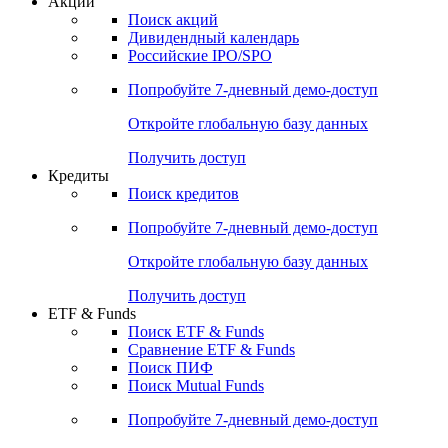
Акции
Поиск акций
Дивидендный календарь
Российские IPO/SPO
Попробуйте
7-дневный
демо-доступ
Откройте глобальную базу данных
Получить доступ
Кредиты
Поиск кредитов
Попробуйте
7-дневный
демо-доступ
Откройте глобальную базу данных
Получить доступ
ETF & Funds
Поиск ETF & Funds
Сравнение ETF & Funds
Поиск ПИФ
Поиск Mutual Funds
Попробуйте
7-дневный
демо-доступ