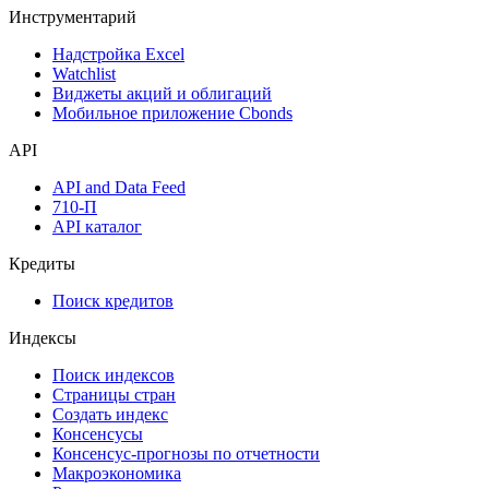
Инструментарий
Надстройка Excel
Watchlist
Виджеты акций и облигаций
Мобильное приложение Cbonds
API
API and Data Feed
710-П
API каталог
Кредиты
Поиск кредитов
Индексы
Поиск индексов
Страницы стран
Создать индекс
Консенсусы
Консенсус-прогнозы по отчетности
Макроэкономика