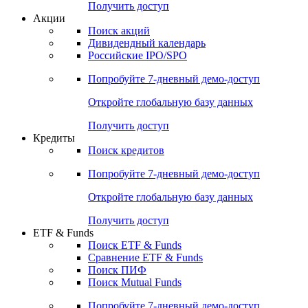
Получить доступ
Акции
Поиск акций
Дивидендный календарь
Российские IPO/SPO
Попробуйте
7-дневный
демо-доступ
Откройте глобальную базу данных
Получить доступ
Кредиты
Поиск кредитов
Попробуйте
7-дневный
демо-доступ
Откройте глобальную базу данных
Получить доступ
ETF & Funds
Поиск ETF & Funds
Сравнение ETF & Funds
Поиск ПИФ
Поиск Mutual Funds
Попробуйте
7-дневный
демо-доступ