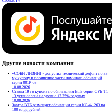
Cbonds.TV
Другие новости компании
«СОБИ-ЛИЗИНГ» допустил технический дефолт по 33-
му купону и погашению части номинала облигаций
серии 001Р-03
10.08.2026
Ставка 19-го купона по облигациям ВТБ серии СУБ-Т1-
13 установлена на уровне 17.75% годовых
10.08.2026
Завтра ВТБ размещает облигации серии КС-4-1263 на
100 млрд рублей