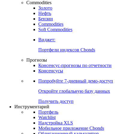
Commodities
Золото
Нефть
Бензин
Commodities
Soft Commodities
Виджет:
Портфели индексов Cbonds
Прогнозы
Консенсус-прогнозы по отчетности
Консенсусы
Попробуйте
7-дневный
демо-доступ
Откройте глобальную базу данных
Получить доступ
Инструментарий
Портфель
Watchlist
Надстройка XLS
Мобильное приложение Cbonds
Облигационный калькулятор