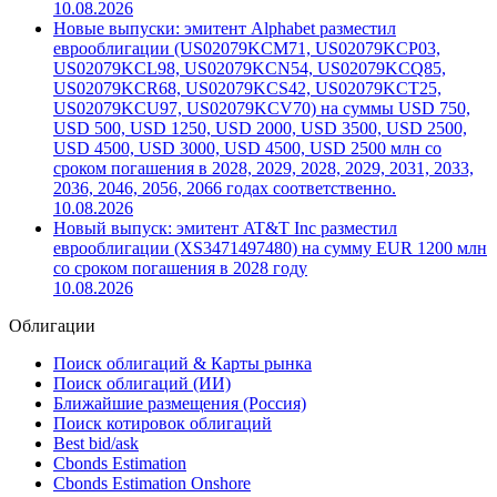
10.08.2026
Новые выпуски: эмитент Alphabet разместил
еврооблигации (US02079KCM71, US02079KCP03,
US02079KCL98, US02079KCN54, US02079KCQ85,
US02079KCR68, US02079KCS42, US02079KCT25,
US02079KCU97, US02079KCV70) на суммы USD 750,
USD 500, USD 1250, USD 2000, USD 3500, USD 2500,
USD 4500, USD 3000, USD 4500, USD 2500 млн со
сроком погашения в 2028, 2029, 2028, 2029, 2031, 2033,
2036, 2046, 2056, 2066 годах соответственно.
10.08.2026
Новый выпуск: эмитент AT&T Inc разместил
еврооблигации (XS3471497480) на сумму EUR 1200 млн
со сроком погашения в 2028 году
10.08.2026
Облигации
Поиск облигаций & Карты рынка
Поиск облигаций (ИИ)
Ближайшие размещения (Россия)
Поиск котировок облигаций
Best bid/ask
Cbonds Estimation
Cbonds Estimation Onshore