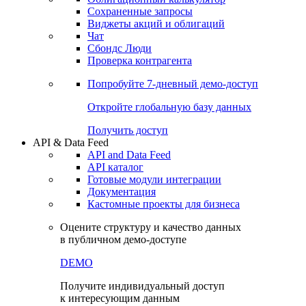
Сохраненные запросы
Виджеты акций и облигаций
Чат
Сбондс Люди
Проверка контрагента
Попробуйте
7-дневный
демо-доступ
Откройте глобальную базу данных
Получить доступ
API & Data Feed
API and Data Feed
API каталог
Готовые модули интеграции
Документация
Кастомные проекты для бизнеса
Оцените структуру и качество данных
в публичном демо-доступе
DEMO
Получите индивидуальный доступ
к интересующим данным