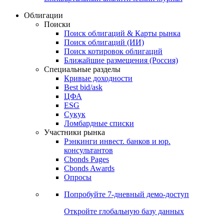
Облигации
Поиски
Поиск облигаций & Карты рынка
Поиск облигаций (ИИ)
Поиск котировок облигаций
Ближайшие размещения (Россия)
Специальные разделы
Кривые доходности
Best bid/ask
ЦФА
ESG
Сукук
Ломбардные списки
Участники рынка
Рэнкинги инвест. банков и юр.
консультантов
Cbonds Pages
Cbonds Awards
Опросы
Попробуйте
7-дневный
демо-доступ
Откройте глобальную базу данных