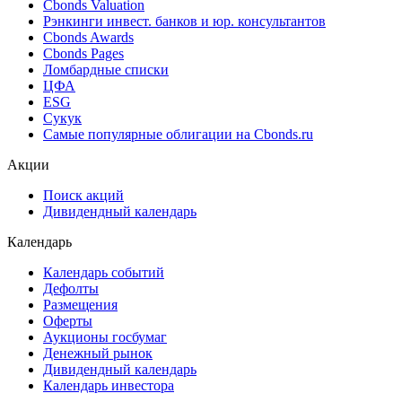
Cbonds Valuation
Рэнкинги инвест. банков и юр. консультантов
Cbonds Awards
Cbonds Pages
Ломбардные списки
ЦФА
ESG
Сукук
Самые популярные облигации на Cbonds.ru
Акции
Поиск акций
Дивидендный календарь
Календарь
Календарь событий
Дефолты
Размещения
Оферты
Аукционы госбумаг
Денежный рынок
Дивидендный календарь
Календарь инвестора