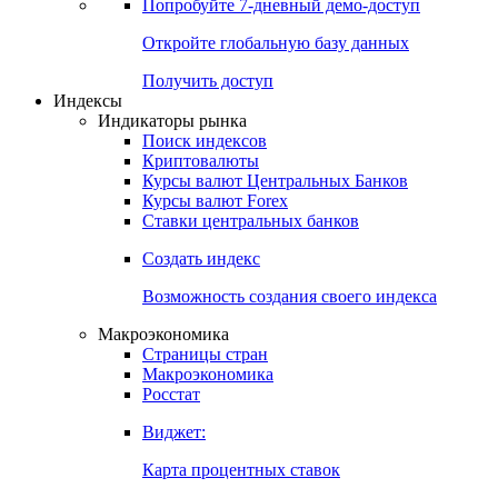
Попробуйте
7-дневный
демо-доступ
Откройте глобальную базу данных
Получить доступ
Индексы
Индикаторы рынка
Поиск индексов
Криптовалюты
Курсы валют Центральных Банков
Курсы валют Forex
Ставки центральных банков
Создать индекс
Возможность создания своего индекса
Макроэкономика
Страницы стран
Макроэкономика
Росстат
Виджет:
Карта процентных ставок