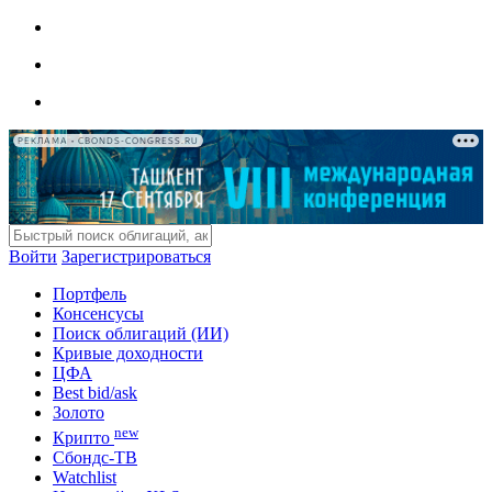
РЕКЛАМА • CBONDS-CONGRESS.RU
Войти
Зарегистрироваться
Портфель
Консенсусы
Поиск облигаций (ИИ)
Кривые доходности
ЦФА
Best bid/ask
Золото
new
Крипто
Сбондс-ТВ
Watchlist