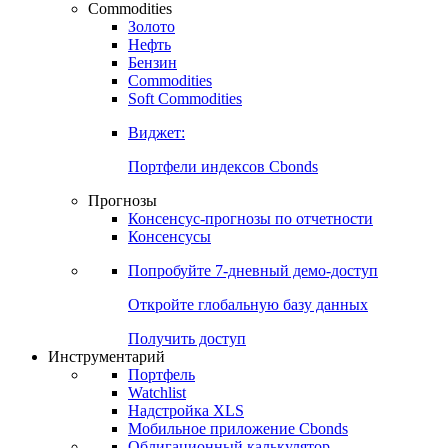
Commodities
Золото
Нефть
Бензин
Commodities
Soft Commodities
Виджет:
Портфели индексов Cbonds
Прогнозы
Консенсус-прогнозы по отчетности
Консенсусы
Попробуйте
7-дневный
демо-доступ
Откройте глобальную базу данных
Получить доступ
Инструментарий
Портфель
Watchlist
Надстройка XLS
Мобильное приложение Cbonds
Облигационный калькулятор