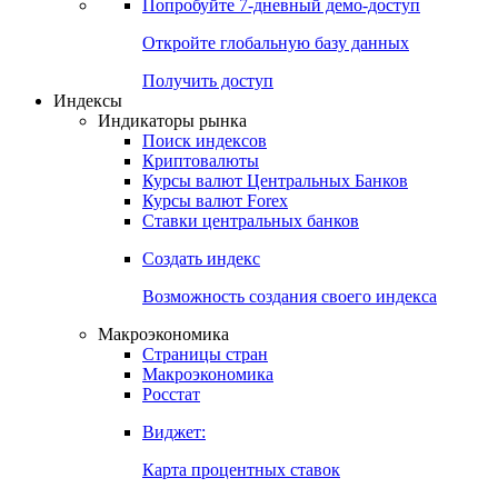
Попробуйте
7-дневный
демо-доступ
Откройте глобальную базу данных
Получить доступ
Индексы
Индикаторы рынка
Поиск индексов
Криптовалюты
Курсы валют Центральных Банков
Курсы валют Forex
Ставки центральных банков
Создать индекс
Возможность создания своего индекса
Макроэкономика
Страницы стран
Макроэкономика
Росстат
Виджет:
Карта процентных ставок