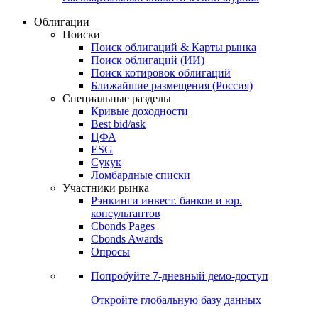
Облигации
Поиски
Поиск облигаций & Карты рынка
Поиск облигаций (ИИ)
Поиск котировок облигаций
Ближайшие размещения (Россия)
Специальные разделы
Кривые доходности
Best bid/ask
ЦФА
ESG
Сукук
Ломбардные списки
Участники рынка
Рэнкинги инвест. банков и юр.
консультантов
Cbonds Pages
Cbonds Awards
Опросы
Попробуйте
7-дневный
демо-доступ
Откройте глобальную базу данных