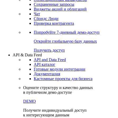
Сохраненные запросы
Виджеты акций и облигаций
Чат
Сбондс Люди
Проверка контрагента
Попробуйте
7-дневный
демо-доступ
Откройте глобальную базу данных
Получить доступ
API & Data Feed
API and Data Feed
API каталог
Готовые модули интеграции
Документация
Кастомные проекты для бизнеса
Оцените структуру и качество данных
в публичном демо-доступе
DEMO
Получите индивидуальный доступ
к интересующим данным