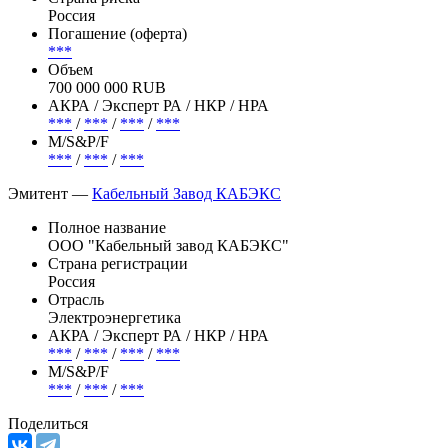
Россия
Погашение (оферта)
***
Объем
700 000 000 RUB
АКРА / Эксперт РА / НКР / НРА
***
/
***
/
***
/
***
М/S&P/F
***
/
***
/
***
Эмитент —
Кабельный Завод КАБЭКС
Полное название
ООО "Кабельный завод КАБЭКС"
Страна регистрации
Россия
Отрасль
Электроэнергетика
АКРА / Эксперт РА / НКР / НРА
***
/
***
/
***
/
***
М/S&P/F
***
/
***
/
***
Поделиться