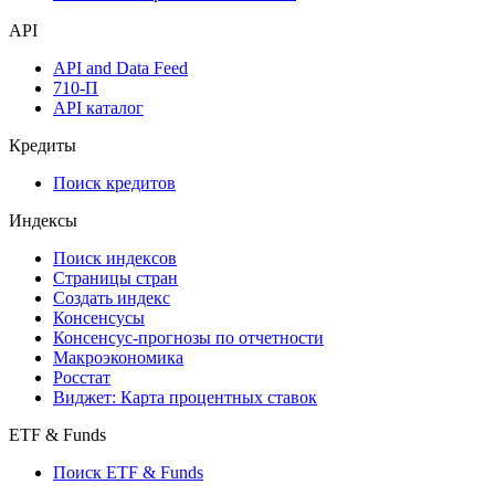
API
API and Data Feed
710-П
API каталог
Кредиты
Поиск кредитов
Индексы
Поиск индексов
Страницы стран
Создать индекс
Консенсусы
Консенсус-прогнозы по отчетности
Макроэкономика
Росстат
Виджет: Карта процентных ставок
ETF & Funds
Поиск ETF & Funds