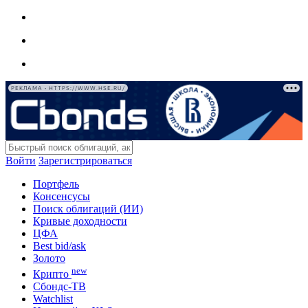
РЕКЛАМА • HTTPS://WWW.HSE.RU/
Войти
Зарегистрироваться
Портфель
Консенсусы
Поиск облигаций (ИИ)
Кривые доходности
ЦФА
Best bid/ask
Золото
new
Крипто
Сбондс-ТВ
Watchlist