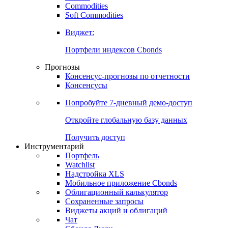
Commodities
Soft Commodities
Виджет:
Портфели индексов Cbonds
Прогнозы
Консенсус-прогнозы по отчетности
Консенсусы
Попробуйте
7-дневный
демо-доступ
Откройте глобальную базу данных
Получить доступ
Инструментарий
Портфель
Watchlist
Надстройка XLS
Мобильное приложение Cbonds
Облигационный калькулятор
Сохраненные запросы
Виджеты акций и облигаций
Чат