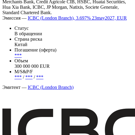
Merchants Bank, Credit Agricole CIB, HSBC, Huatai Securities,
Hua Xia Bank, ICBC, JP Morgan, Natixis, Societe Generale,
Standard Chartered Bank.
Эмиссия —
ICBC (London Branch), 3.697% 23may2027, EUR
Статус
В обращении
Страна риска
Китай
Погашение (оферта)
***
Объем
300 000 000 EUR
М/S&P/F
***
/
***
/
***
Эмитент —
ICBC (London Branch)