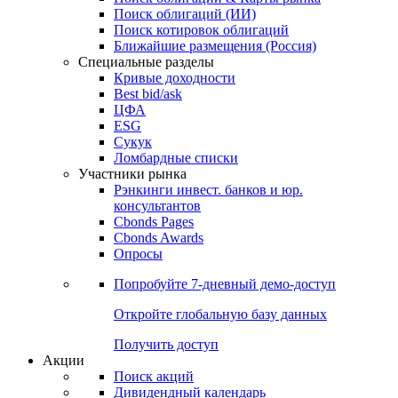
Поиск облигаций (ИИ)
Поиск котировок облигаций
Ближайшие размещения (Россия)
Специальные разделы
Кривые доходности
Best bid/ask
ЦФА
ESG
Сукук
Ломбардные списки
Участники рынка
Рэнкинги инвест. банков и юр.
консультантов
Cbonds Pages
Cbonds Awards
Опросы
Попробуйте
7-дневный
демо-доступ
Откройте глобальную базу данных
Получить доступ
Акции
Поиск акций
Дивидендный календарь