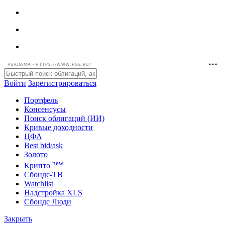
РЕКЛАМА • HTTPS://WWW.HSE.RU/
Войти
Зарегистрироваться
Портфель
Консенсусы
Поиск облигаций (ИИ)
Кривые доходности
ЦФА
Best bid/ask
Золото
new
Крипто
Сбондс-ТВ
Watchlist
Надстройка XLS
Сбондс Люди
Закрыть