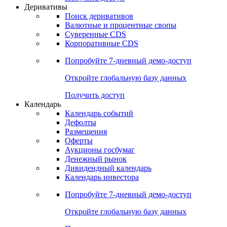
Деривативы
Поиск деривативов
Валютные и процентные свопы
Суверенные CDS
Корпоративные CDS
Попробуйте
7-дневный
демо-доступ
Откройте глобальную базу данных
Получить доступ
Календарь
Календарь событий
Дефолты
Размещения
Оферты
Аукционы госбумаг
Денежный рынок
Дивидендный календарь
Календарь инвестора
Попробуйте
7-дневный
демо-доступ
Откройте глобальную базу данных