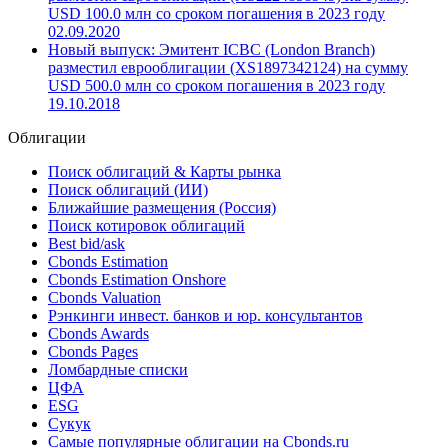
USD 100.0 млн со сроком погашения в 2023 году
02.09.2020
Новый выпуск: Эмитент ICBC (London Branch)
разместил еврооблигации (XS1897342124) на сумму
USD 500.0 млн со сроком погашения в 2023 году
19.10.2018
Облигации
Поиск облигаций & Карты рынка
Поиск облигаций (ИИ)
Ближайшие размещения (Россия)
Поиск котировок облигаций
Best bid/ask
Cbonds Estimation
Cbonds Estimation Onshore
Cbonds Valuation
Рэнкинги инвест. банков и юр. консультантов
Cbonds Awards
Cbonds Pages
Ломбардные списки
ЦФА
ESG
Сукук
Самые популярные облигации на Cbonds.ru