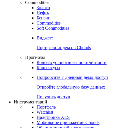
Commodities
Золото
Нефть
Бензин
Commodities
Soft Commodities
Виджет:
Портфели индексов Cbonds
Прогнозы
Консенсус-прогнозы по отчетности
Консенсусы
Попробуйте
7-дневный
демо-доступ
Откройте глобальную базу данных
Получить доступ
Инструментарий
Портфель
Watchlist
Надстройка XLS
Мобильное приложение Cbonds
Облигационный калькулятор