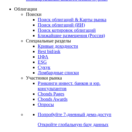
Облигации
Поиски
Поиск облигаций & Карты рынка
Поиск облигаций (ИИ)
Поиск котировок облигаций
Ближайшие размещения (Россия)
Специальные разделы
Кривые доходности
Best bid/ask
ЦФА
ESG
Сукук
Ломбардные списки
Участники рынка
Рэнкинги инвест. банков и юр.
консультантов
Cbonds Pages
Cbonds Awards
Опросы
Попробуйте
7-дневный
демо-доступ
Откройте глобальную базу данных