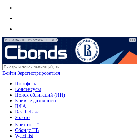
РЕКЛАМА • HTTPS://WWW.HSE.RU/
Войти
Зарегистрироваться
Портфель
Консенсусы
Поиск облигаций (ИИ)
Кривые доходности
ЦФА
Best bid/ask
Золото
new
Крипто
Сбондс-ТВ
Watchlist