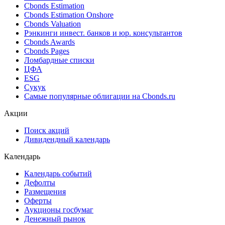
Cbonds Estimation
Cbonds Estimation Onshore
Cbonds Valuation
Рэнкинги инвест. банков и юр. консультантов
Cbonds Awards
Cbonds Pages
Ломбардные списки
ЦФА
ESG
Сукук
Самые популярные облигации на Cbonds.ru
Акции
Поиск акций
Дивидендный календарь
Календарь
Календарь событий
Дефолты
Размещения
Оферты
Аукционы госбумаг
Денежный рынок