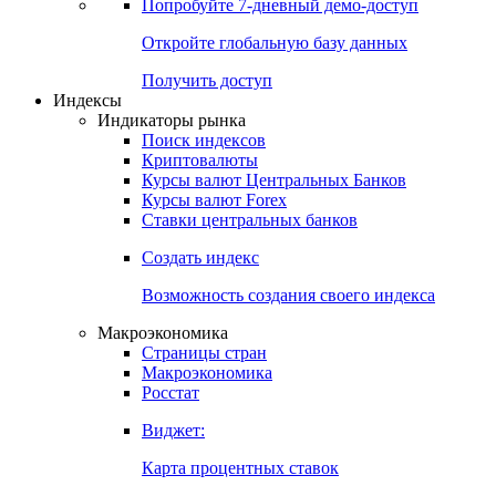
Попробуйте
7-дневный
демо-доступ
Откройте глобальную базу данных
Получить доступ
Индексы
Индикаторы рынка
Поиск индексов
Криптовалюты
Курсы валют Центральных Банков
Курсы валют Forex
Ставки центральных банков
Создать индекс
Возможность создания своего индекса
Макроэкономика
Страницы стран
Макроэкономика
Росстат
Виджет:
Карта процентных ставок