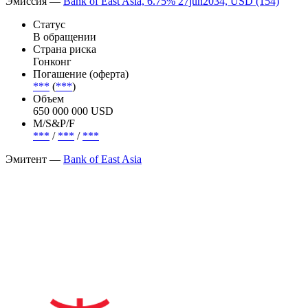
Эмиссия —
Bank of East Asia, 6.75% 27jun2034, USD (154)
Статус
В обращении
Страна риска
Гонконг
Погашение (оферта)
***
(
***
)
Объем
650 000 000 USD
М/S&P/F
***
/
***
/
***
Эмитент —
Bank of East Asia