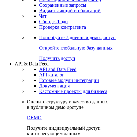
Сохраненные запросы
Виджеты акций и облигаций
Чат
Сбондс Люди
Проверка контрагента
Попробуйте
7-дневный
демо-доступ
Откройте глобальную базу данных
Получить доступ
API & Data Feed
API and Data Feed
API каталог
Готовые модули интеграции
Документация
Кастомные проекты для бизнеса
Оцените структуру и качество данных
в публичном демо-доступе
DEMO
Получите индивидуальный доступ
к интересующим данным