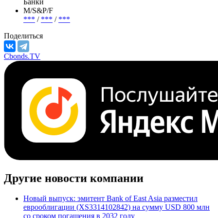
Банки
М/S&P/F
***
/
***
/
***
Поделиться
Cbonds.TV
Другие новости компании
Новый выпуск: эмитент Bank of East Asia разместил
еврооблигации (XS3314102842) на сумму USD 800 млн
со сроком погашения в 2032 году