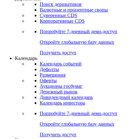
Откройте глобальную базу данных
Получить доступ
Деривативы
Поиск деривативов
Валютные и процентные свопы
Суверенные CDS
Корпоративные CDS
Попробуйте
7-дневный
демо-доступ
Откройте глобальную базу данных
Получить доступ
Календарь
Календарь событий
Дефолты
Размещения
Оферты
Аукционы госбумаг
Денежный рынок
Дивидендный календарь
Календарь инвестора
Попробуйте
7-дневный
демо-доступ