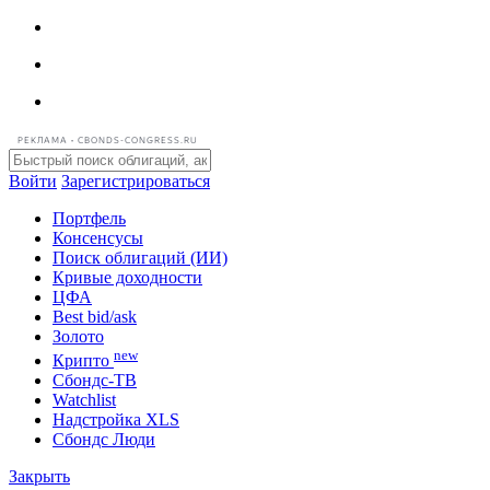
РЕКЛАМА • CBONDS-CONGRESS.RU
Войти
Зарегистрироваться
Портфель
Консенсусы
Поиск облигаций (ИИ)
Кривые доходности
ЦФА
Best bid/ask
Золото
new
Крипто
Сбондс-ТВ
Watchlist
Надстройка XLS