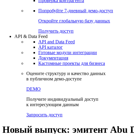
Виджеты акций и облигаций
Чат
Сбондс Люди
Проверка контрагента
Попробуйте
7-дневный
демо-доступ
Откройте глобальную базу данных
Получить доступ
API & Data Feed
API and Data Feed
API каталог
Готовые модули интеграции
Документация
Кастомные проекты для бизнеса
Оцените структуру и качество данных
в публичном демо-доступе
DEMO
Получите индивидуальный доступ
к интересующим данным
Запросить доступ