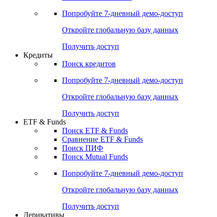
Акции
Поиск акций
Дивидендный календарь
Российские IPO/SPO
Попробуйте
7-дневный
демо-доступ
Откройте глобальную базу данных
Получить доступ
Кредиты
Поиск кредитов
Попробуйте
7-дневный
демо-доступ
Откройте глобальную базу данных
Получить доступ
ETF & Funds
Поиск ETF & Funds
Сравнение ETF & Funds
Поиск ПИФ
Поиск Mutual Funds
Попробуйте
7-дневный
демо-доступ