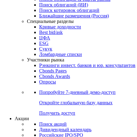
Облигации
Поиски
Поиск облигаций & Карты рынка
Поиск облигаций (ИИ)
Поиск котировок облигаций
Ближайшие размещения (Россия)
Специальные разделы
Кривые доходности
Best bid/ask
ЦФА
ESG
Сукук
Ломбардные списки
Участники рынка
Рэнкинги инвест. банков и юр. консультантов
Cbonds Pages
Cbonds Awards
Опросы
Попробуйте
7-дневный
демо-доступ
Откройте глобальную базу данных
Получить доступ