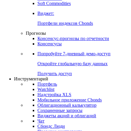
Золото
Нефть
Бензин
Commodities
Soft Commodities
Виджет:
Портфели индексов Cbonds
Прогнозы
Консенсус-прогнозы по отчетности
Консенсусы
Попробуйте
7-дневный
демо-доступ
Откройте глобальную базу данных
Получить доступ
Инструментарий
Портфель
Watchlist
Надстройка XLS
Мобильное приложение Cbonds
Облигационный калькулятор
Сохраненные запросы