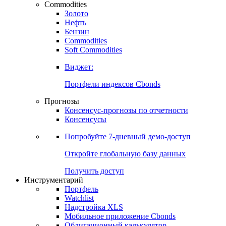
Commodities
Золото
Нефть
Бензин
Commodities
Soft Commodities
Виджет:
Портфели индексов Cbonds
Прогнозы
Консенсус-прогнозы по отчетности
Консенсусы
Попробуйте
7-дневный
демо-доступ
Откройте глобальную базу данных
Получить доступ
Инструментарий
Портфель
Watchlist
Надстройка XLS
Мобильное приложение Cbonds
Облигационный калькулятор