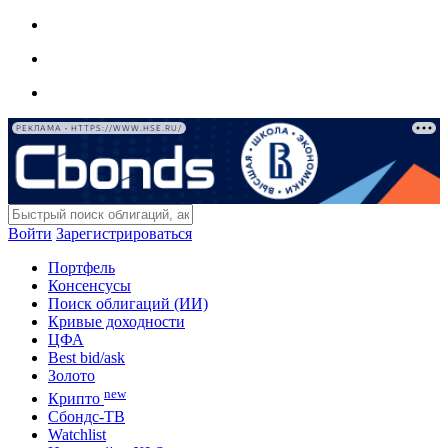
РЕКЛАМА • HTTPS://WWW.HSE.RU/
Войти
Зарегистрироваться
Портфель
Консенсусы
Поиск облигаций (ИИ)
Кривые доходности
ЦФА
Best bid/ask
Золото
new
Крипто
Сбондс-ТВ
Watchlist