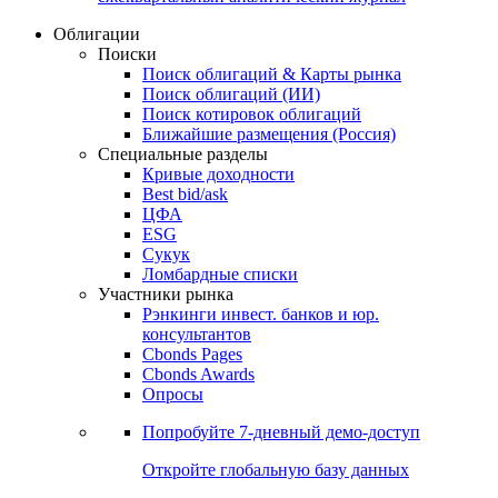
Облигации
Поиски
Поиск облигаций & Карты рынка
Поиск облигаций (ИИ)
Поиск котировок облигаций
Ближайшие размещения (Россия)
Специальные разделы
Кривые доходности
Best bid/ask
ЦФА
ESG
Сукук
Ломбардные списки
Участники рынка
Рэнкинги инвест. банков и юр.
консультантов
Cbonds Pages
Cbonds Awards
Опросы
Попробуйте
7-дневный
демо-доступ
Откройте глобальную базу данных