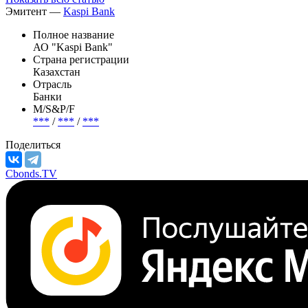
Эмитент —
Kaspi Bank
Полное название
АО "Kaspi Bank"
Страна регистрации
Казахстан
Отрасль
Банки
М/S&P/F
***
/
***
/
***
Поделиться
Cbonds.TV