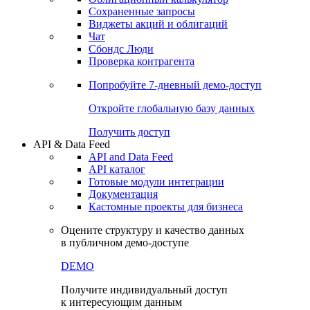
Сохраненные запросы
Виджеты акций и облигаций
Чат
Сбондс Люди
Проверка контрагента
Попробуйте
7-дневный
демо-доступ
Откройте глобальную базу данных
Получить доступ
API & Data Feed
API and Data Feed
API каталог
Готовые модули интеграции
Документация
Кастомные проекты для бизнеса
Оцените структуру и качество данных
в публичном демо-доступе
DEMO
Получите индивидуальный доступ
к интересующим данным