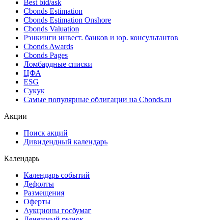
Best bid/ask
Cbonds Estimation
Cbonds Estimation Onshore
Cbonds Valuation
Рэнкинги инвест. банков и юр. консультантов
Cbonds Awards
Cbonds Pages
Ломбардные списки
ЦФА
ESG
Сукук
Самые популярные облигации на Cbonds.ru
Акции
Поиск акций
Дивидендный календарь
Календарь
Календарь событий
Дефолты
Размещения
Оферты
Аукционы госбумаг
Денежный рынок