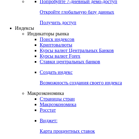
Попробуйте
7-дневный
демо-доступ
Откройте глобальную базу данных
Получить доступ
Индексы
Индикаторы рынка
Поиск индексов
Криптовалюты
Курсы валют Центральных Банков
Курсы валют Forex
Ставки центральных банков
Создать индекс
Возможность создания своего индекса
Макроэкономика
Страницы стран
Макроэкономика
Росстат
Виджет:
Карта процентных ставок