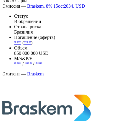
Nikko Capital.
Эмиссия —
Braskem, 8% 15oct2034, USD
Статус
В обращении
Страна риска
Бразилия
Погашение (оферта)
***
(
***
)
Объем
850 000 000 USD
М/S&P/F
***
/
***
/
***
Эмитент —
Braskem