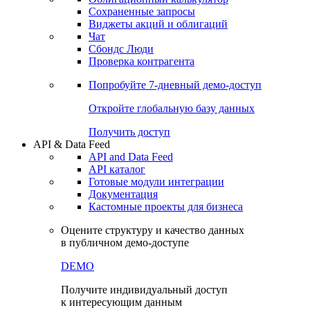
Сохраненные запросы
Виджеты акций и облигаций
Чат
Сбондс Люди
Проверка контрагента
Попробуйте
7-дневный
демо-доступ
Откройте глобальную базу данных
Получить доступ
API & Data Feed
API and Data Feed
API каталог
Готовые модули интеграции
Документация
Кастомные проекты для бизнеса
Оцените структуру и качество данных
в публичном демо-доступе
DEMO
Получите индивидуальный доступ
к интересующим данным