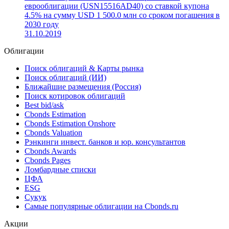
еврооблигации (USN15516AD40) со ставкой купона
4.5% на сумму USD 1 500.0 млн со сроком погашения в
2030 году
31.10.2019
Облигации
Поиск облигаций & Карты рынка
Поиск облигаций (ИИ)
Ближайшие размещения (Россия)
Поиск котировок облигаций
Best bid/ask
Cbonds Estimation
Cbonds Estimation Onshore
Cbonds Valuation
Рэнкинги инвест. банков и юр. консультантов
Cbonds Awards
Cbonds Pages
Ломбардные списки
ЦФА
ESG
Сукук
Самые популярные облигации на Cbonds.ru
Акции