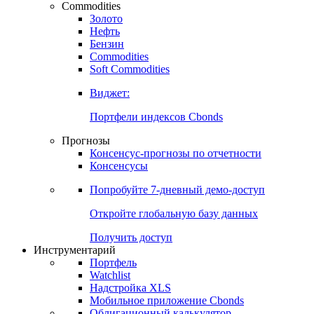
Commodities
Золото
Нефть
Бензин
Commodities
Soft Commodities
Виджет:
Портфели индексов Cbonds
Прогнозы
Консенсус-прогнозы по отчетности
Консенсусы
Попробуйте
7-дневный
демо-доступ
Откройте глобальную базу данных
Получить доступ
Инструментарий
Портфель
Watchlist
Надстройка XLS
Мобильное приложение Cbonds
Облигационный калькулятор