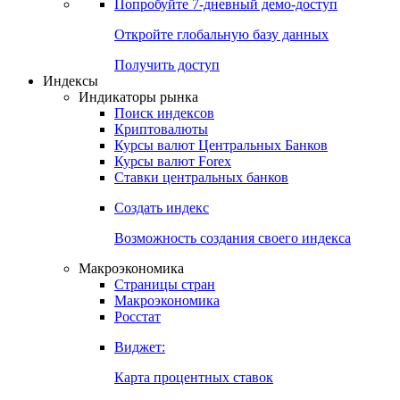
Попробуйте
7-дневный
демо-доступ
Откройте глобальную базу данных
Получить доступ
Индексы
Индикаторы рынка
Поиск индексов
Криптовалюты
Курсы валют Центральных Банков
Курсы валют Forex
Ставки центральных банков
Создать индекс
Возможность создания своего индекса
Макроэкономика
Страницы стран
Макроэкономика
Росстат
Виджет:
Карта процентных ставок