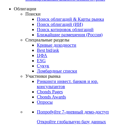
Облигации
Поиски
Поиск облигаций & Карты рынка
Поиск облигаций (ИИ)
Поиск котировок облигаций
Ближайшие размещения (Россия)
Специальные разделы
Кривые доходности
Best bid/ask
ЦФА
ESG
Сукук
Ломбардные списки
Участники рынка
Рэнкинги инвест. банков и юр.
консультантов
Cbonds Pages
Cbonds Awards
Опросы
Попробуйте
7-дневный
демо-доступ
Откройте глобальную базу данных