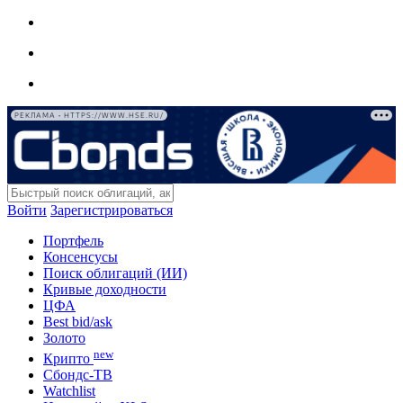
РЕКЛАМА • HTTPS://WWW.HSE.RU/
Войти
Зарегистрироваться
Портфель
Консенсусы
Поиск облигаций (ИИ)
Кривые доходности
ЦФА
Best bid/ask
Золото
new
Крипто
Сбондс-ТВ
Watchlist