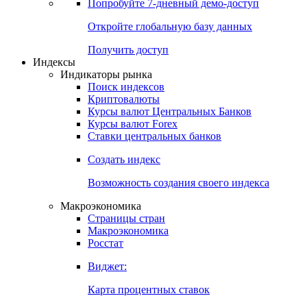
Попробуйте
7-дневный
демо-доступ
Откройте глобальную базу данных
Получить доступ
Индексы
Индикаторы рынка
Поиск индексов
Криптовалюты
Курсы валют Центральных Банков
Курсы валют Forex
Ставки центральных банков
Создать индекс
Возможность создания своего индекса
Макроэкономика
Страницы стран
Макроэкономика
Росстат
Виджет:
Карта процентных ставок