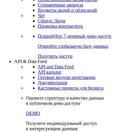
Сохраненные запросы
Виджеты акций и облигаций
Чат
Сбондс Люди
Проверка контрагента
Попробуйте
7-дневный
демо-доступ
Откройте глобальную базу данных
Получить доступ
API & Data Feed
API and Data Feed
API каталог
Готовые модули интеграции
Документация
Кастомные проекты для бизнеса
Оцените структуру и качество данных
в публичном демо-доступе
DEMO
Получите индивидуальный доступ
к интересующим данным