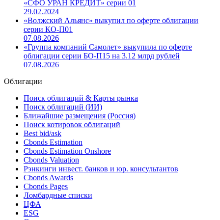
«СФО УРАН КРЕДИТ» серии 01
29.02.2024
«Волжский Альянс» выкупил по оферте облигации
серии КО-П01
07.08.2026
«Группа компаний Самолет» выкупила по оферте
облигации серии БО-П15 на 3.12 млрд рублей
07.08.2026
Облигации
Поиск облигаций & Карты рынка
Поиск облигаций (ИИ)
Ближайшие размещения (Россия)
Поиск котировок облигаций
Best bid/ask
Cbonds Estimation
Cbonds Estimation Onshore
Cbonds Valuation
Рэнкинги инвест. банков и юр. консультантов
Cbonds Awards
Cbonds Pages
Ломбардные списки
ЦФА
ESG