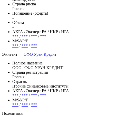
Страна риска
Россия
Погашение (оферта)
-
Объем
-
АКРА / Эксперт РА / НКР / НРА
***
/
***
/
***
/
***
М/S&P/F
***
/
***
/
***
Эмитент —
СФО Уран Кредит
Полное название
ООО "СФО УРАН КРЕДИТ"
Страна регистрации
Россия
Отрасль
Прочие финансовые институты
АКРА / Эксперт РА / НКР / НРА
***
/
***
/
***
/
***
М/S&P/F
***
/
***
/
***
Поделиться