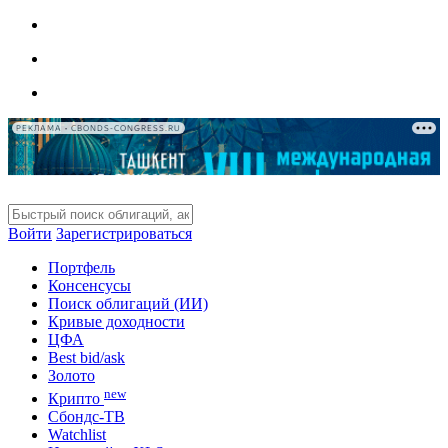
РЕКЛАМА • CBONDS-CONGRESS.RU
Войти
Зарегистрироваться
Портфель
Консенсусы
Поиск облигаций (ИИ)
Кривые доходности
ЦФА
Best bid/ask
Золото
new
Крипто
Сбондс-ТВ
Watchlist