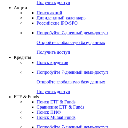
Получить доступ
Акции
Поиск акций
Дивидендный календарь
Российские IPO/SPO
Попробуйте
7-дневный
демо-доступ
Откройте глобальную базу данных
Получить доступ
Кредиты
Поиск кредитов
Попробуйте
7-дневный
демо-доступ
Откройте глобальную базу данных
Получить доступ
ETF & Funds
Поиск ETF & Funds
Сравнение ETF & Funds
Поиск ПИФ
Поиск Mutual Funds
Попробуйте
7-дневный
демо-доступ