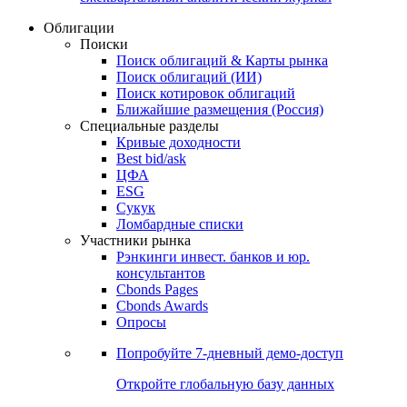
Облигации
Поиски
Поиск облигаций & Карты рынка
Поиск облигаций (ИИ)
Поиск котировок облигаций
Ближайшие размещения (Россия)
Специальные разделы
Кривые доходности
Best bid/ask
ЦФА
ESG
Сукук
Ломбардные списки
Участники рынка
Рэнкинги инвест. банков и юр.
консультантов
Cbonds Pages
Cbonds Awards
Опросы
Попробуйте
7-дневный
демо-доступ
Откройте глобальную базу данных