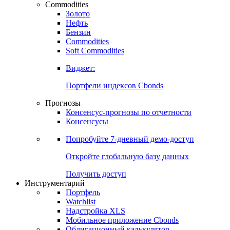
Commodities
Золото
Нефть
Бензин
Commodities
Soft Commodities
Виджет:
Портфели индексов Cbonds
Прогнозы
Консенсус-прогнозы по отчетности
Консенсусы
Попробуйте
7-дневный
демо-доступ
Откройте глобальную базу данных
Получить доступ
Инструментарий
Портфель
Watchlist
Надстройка XLS
Мобильное приложение Cbonds
Облигационный калькулятор