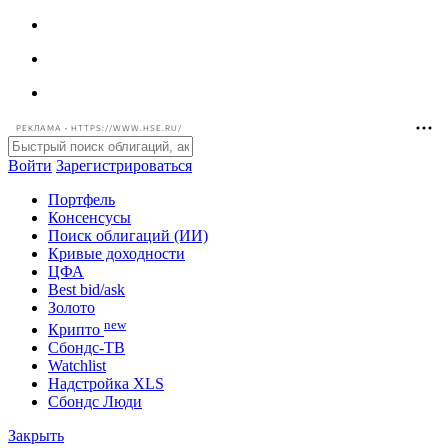
РЕКЛАМА • HTTPS://WWW.HSE.RU/
Войти
Зарегистрироваться
Портфель
Консенсусы
Поиск облигаций (ИИ)
Кривые доходности
ЦФА
Best bid/ask
Золото
new
Крипто
Сбондс-ТВ
Watchlist