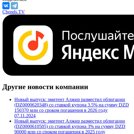
М/S&P/F
***
/
***
/
***
Поделиться
Cbonds.TV
Другие новости компании
Новый выпуск: эмитент Алжир разместил облигации
(DZ0000620348) со ставкой купона 3.5% на сумму DZD
150370 млн со сроком погашения в 2026 году