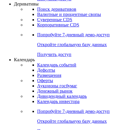
Откройте глобальную базу данных
Получить доступ
Деривативы
Поиск деривативов
Валютные и процентные свопы
Суверенные CDS
Корпоративные CDS
Попробуйте
7-дневный
демо-доступ
Откройте глобальную базу данных
Получить доступ
Календарь
Календарь событий
Дефолты
Размещения
Оферты
Аукционы госбумаг
Денежный рынок
Дивидендный календарь
Календарь инвестора