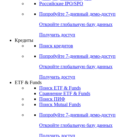
Получить доступ
Акции
Поиск акций
Дивидендный календарь
Российские IPO/SPO
Попробуйте
7-дневный
демо-доступ
Откройте глобальную базу данных
Получить доступ
Кредиты
Поиск кредитов
Попробуйте
7-дневный
демо-доступ
Откройте глобальную базу данных
Получить доступ
ETF & Funds
Поиск ETF & Funds
Сравнение ETF & Funds
Поиск ПИФ
Поиск Mutual Funds
Попробуйте
7-дневный
демо-доступ