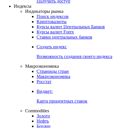
Попробуйте
7-дневный
демо-доступ
Откройте глобальную базу данных
Получить доступ
Индексы
Индикаторы рынка
Поиск индексов
Криптовалюты
Курсы валют Центральных Банков
Курсы валют Forex
Ставки центральных банков
Создать индекс
Возможность создания своего индекса
Макроэкономика
Страницы стран
Макроэкономика
Росстат
Виджет:
Карта процентных ставок