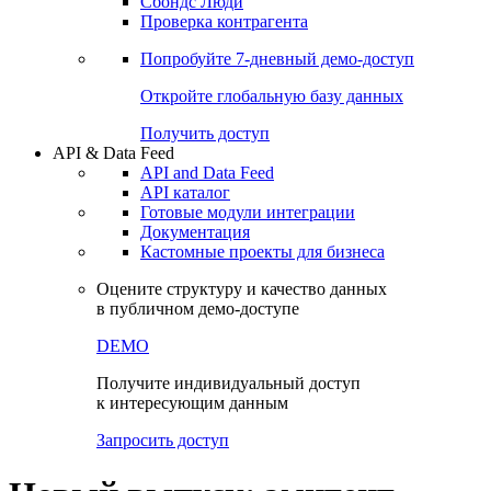
Сохраненные запросы
Виджеты акций и облигаций
Чат
Сбондс Люди
Проверка контрагента
Попробуйте
7-дневный
демо-доступ
Откройте глобальную базу данных
Получить доступ
API & Data Feed
API and Data Feed
API каталог
Готовые модули интеграции
Документация
Кастомные проекты для бизнеса
Оцените структуру и качество данных
в публичном демо-доступе
DEMO
Получите индивидуальный доступ
к интересующим данным