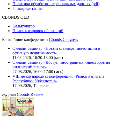
Функциональные характеристики сайта
|
Скачать в pdf
Описание процессов жизненного цикла сайта
Оферта для физических лиц
|
Скачать в pdf
Оферта для юридических лиц
|
Скачать в pdf
Политика обработки персональных данных (pdf)
IT-аккредитация
CBONDS OLD
Калькулятор
Поиск котировок облигаций
Ближайшие конференции
Cbonds Congress
Онлайн-семинар «Новый стандарт инвестиций в
офисную недвижимость»
11.08.2026, 16:30-18:00 (мск)
Онлайн-семинар «Доступ иностранных инвесторов на
индийский рынок»
27.08.2026, 16:00-17:00 (мск)
VIII международная конференция «Рынок капитала
Республики Узбекистан»
17.09.2026, Ташкент
Журнал
Cbonds Review