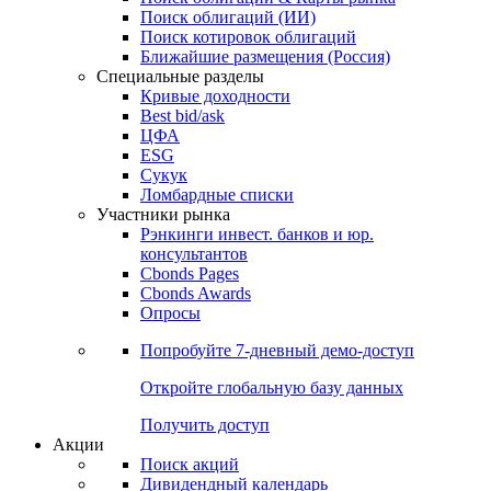
Облигации
Поиски
Поиск облигаций & Карты рынка
Поиск облигаций (ИИ)
Поиск котировок облигаций
Ближайшие размещения (Россия)
Специальные разделы
Кривые доходности
Best bid/ask
ЦФА
ESG
Сукук
Ломбардные списки
Участники рынка
Рэнкинги инвест. банков и юр.
консультантов
Cbonds Pages
Cbonds Awards
Опросы
Попробуйте
7-дневный
демо-доступ
Откройте глобальную базу данных