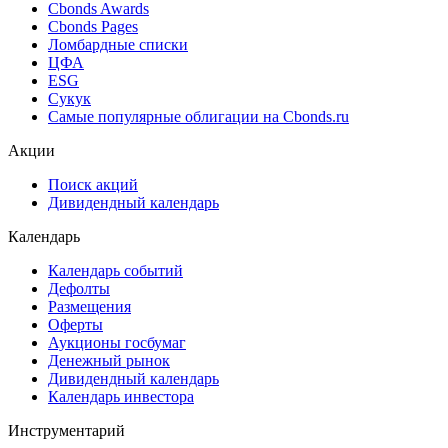
Cbonds Estimation
Cbonds Estimation Onshore
Cbonds Valuation
Рэнкинги инвест. банков и юр. консультантов
Cbonds Awards
Cbonds Pages
Ломбардные списки
ЦФА
ESG
Сукук
Самые популярные облигации на Cbonds.ru
Акции
Поиск акций
Дивидендный календарь
Календарь
Календарь событий
Дефолты
Размещения
Оферты
Аукционы госбумаг
Денежный рынок
Дивидендный календарь