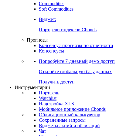
Commodities
Золото
Нефть
Бензин
Commodities
Soft Commodities
Виджет:
Портфели индексов Cbonds
Прогнозы
Консенсус-прогнозы по отчетности
Консенсусы
Попробуйте
7-дневный
демо-доступ
Откройте глобальную базу данных
Получить доступ
Инструментарий
Портфель
Watchlist
Надстройка XLS
Мобильное приложение Cbonds
Облигационный калькулятор