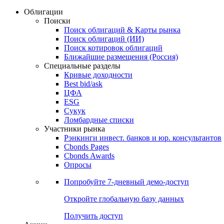
Облигации
Поиски
Поиск облигаций & Карты рынка
Поиск облигаций (ИИ)
Поиск котировок облигаций
Ближайшие размещения (Россия)
Специальные разделы
Кривые доходности
Best bid/ask
ЦФА
ESG
Сукук
Ломбардные списки
Участники рынка
Рэнкинги инвест. банков и юр. консультантов
Cbonds Pages
Cbonds Awards
Опросы
Попробуйте
7-дневный
демо-доступ
Откройте глобальную базу данных
Получить доступ