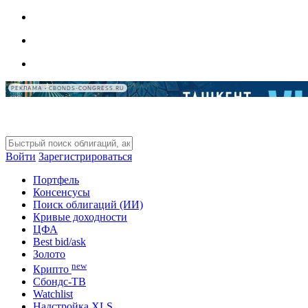
РЕКЛАМА • CBONDS-CONGRESS.RU
Войти
Зарегистрироваться
Портфель
Консенсусы
Поиск облигаций (ИИ)
Кривые доходности
ЦФА
Best bid/ask
Золото
new
Крипто
Сбондс-ТВ
Watchlist
Надстройка XLS