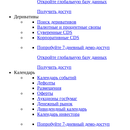
Откройте глобальную базу данных
Получить доступ
Деривативы
Поиск деривативов
Валютные и процентные свопы
Суверенные CDS
Корпоративные CDS
Попробуйте
7-дневный
демо-доступ
Откройте глобальную базу данных
Получить доступ
Календарь
Календарь событий
Дефолты
Размещения
Оферты
Аукционы госбумаг
Денежный рынок
Дивидендный календарь
Календарь инвестора
Попробуйте
7-дневный
демо-доступ