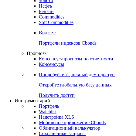
Золото
Нефть
Бензин
Commodities
Soft Commodities
Виджет:
Портфели индексов Cbonds
Прогнозы
Консенсус-прогнозы по отчетности
Консенсусы
Попробуйте
7-дневный
демо-доступ
Откройте глобальную базу данных
Получить доступ
Инструментарий
Портфель
Watchlist
Надстройка XLS
Мобильное приложение Cbonds
Облигационный калькулятор
Сохраненные запросы