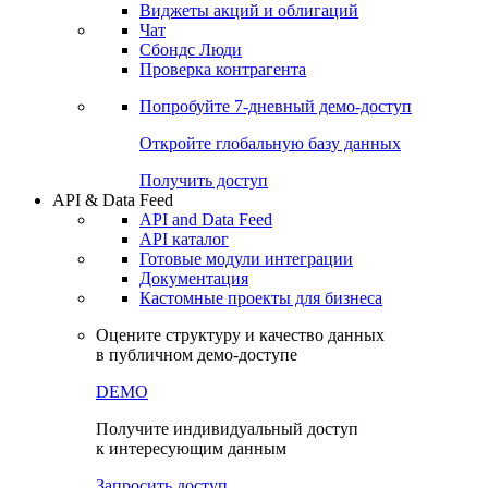
Виджеты акций и облигаций
Чат
Сбондс Люди
Проверка контрагента
Попробуйте
7-дневный
демо-доступ
Откройте глобальную базу данных
Получить доступ
API & Data Feed
API and Data Feed
API каталог
Готовые модули интеграции
Документация
Кастомные проекты для бизнеса
Оцените структуру и качество данных
в публичном демо-доступе
DEMO
Получите индивидуальный доступ
к интересующим данным
Запросить доступ