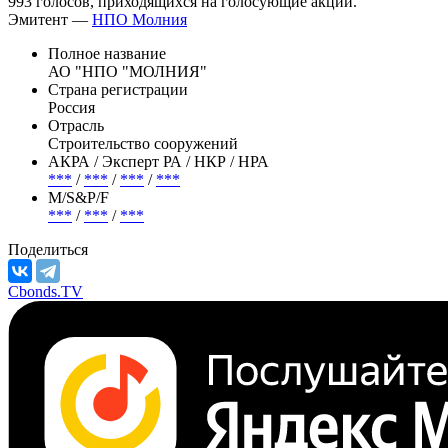
993 голосов, приходящихся на голосующие акции.
Эмитент —
НПО Молния
Полное название
АО "НПО "МОЛНИЯ"
Страна регистрации
Россия
Отрасль
Строительство сооружений
АКРА / Эксперт РА / НКР / НРА
***
/
***
/
***
/
***
М/S&P/F
***
/
***
/
***
Поделиться
Cbonds.TV