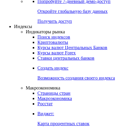
Попробуйте
7-дневный
демо-доступ
Откройте глобальную базу данных
Получить доступ
Индексы
Индикаторы рынка
Поиск индексов
Криптовалюты
Курсы валют Центральных Банков
Курсы валют Forex
Ставки центральных банков
Создать индекс
Возможность создания своего индекса
Макроэкономика
Страницы стран
Макроэкономика
Росстат
Виджет:
Карта процентных ставок