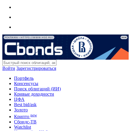
РЕКЛАМА • HTTPS://WWW.HSE.RU/
Войти
Зарегистрироваться
Портфель
Консенсусы
Поиск облигаций (ИИ)
Кривые доходности
ЦФА
Best bid/ask
Золото
new
Крипто
Сбондс-ТВ
Watchlist