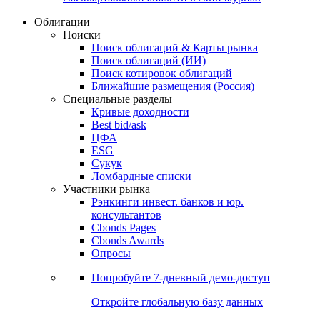
Облигации
Поиски
Поиск облигаций & Карты рынка
Поиск облигаций (ИИ)
Поиск котировок облигаций
Ближайшие размещения (Россия)
Специальные разделы
Кривые доходности
Best bid/ask
ЦФА
ESG
Сукук
Ломбардные списки
Участники рынка
Рэнкинги инвест. банков и юр.
консультантов
Cbonds Pages
Cbonds Awards
Опросы
Попробуйте
7-дневный
демо-доступ
Откройте глобальную базу данных