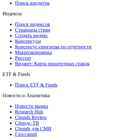
Поиск кредитов
Индексы
Поиск индексов
Страницы стран
Создать индекс
Консенсусы
Консенсус-прогнозы по отчетности
Макроэкономика
Росстат
Виджет: Карта процентных ставок
ETF & Funds
Поиск ETF & Funds
Новости и Аналитика
Новости рынка
Research Hub
Cbonds Review
Сбондс-ТВ
Cbonds для СМИ
Глоссарий