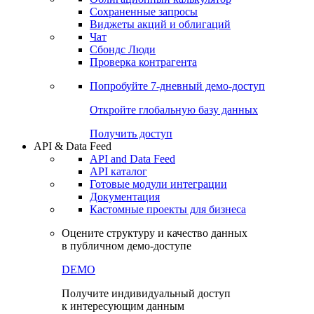
Сохраненные запросы
Виджеты акций и облигаций
Чат
Сбондс Люди
Проверка контрагента
Попробуйте
7-дневный
демо-доступ
Откройте глобальную базу данных
Получить доступ
API & Data Feed
API and Data Feed
API каталог
Готовые модули интеграции
Документация
Кастомные проекты для бизнеса
Оцените структуру и качество данных
в публичном демо-доступе
DEMO
Получите индивидуальный доступ
к интересующим данным