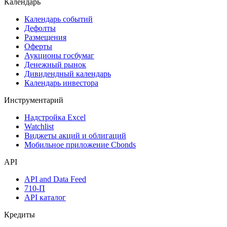
Календарь
Календарь событий
Дефолты
Размещения
Оферты
Аукционы госбумаг
Денежный рынок
Дивидендный календарь
Календарь инвестора
Инструментарий
Надстройка Excel
Watchlist
Виджеты акций и облигаций
Мобильное приложение Cbonds
API
API and Data Feed
710-П
API каталог
Кредиты