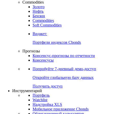
Commodities
Золото
Нефть
Бензин
Commodities
Soft Commodities
Виджет:
Портфели индексов Cbonds
Прогнозы
Консенсус-прогнозы по отчетности
Консенсусы
Попробуйте
7-дневный
демо-доступ
Откройте глобальную базу данных
Получить доступ
Инструментарий
Портфель
Watchlist
Надстройка XLS
Мобильное приложение Cbonds
Облигационный калькулятор