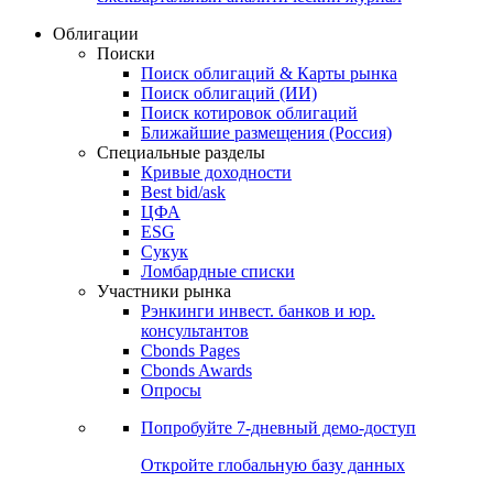
Облигации
Поиски
Поиск облигаций & Карты рынка
Поиск облигаций (ИИ)
Поиск котировок облигаций
Ближайшие размещения (Россия)
Специальные разделы
Кривые доходности
Best bid/ask
ЦФА
ESG
Сукук
Ломбардные списки
Участники рынка
Рэнкинги инвест. банков и юр.
консультантов
Cbonds Pages
Cbonds Awards
Опросы
Попробуйте
7-дневный
демо-доступ
Откройте глобальную базу данных