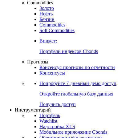
Commodities
Золото
Нефть
Бензин
Commodities
Soft Commodities
Виджет:
Портфели индексов Cbonds
Прогнозы
Консенсус-прогнозы по отчетности
Консенсусы
Попробуйте
7-дневный
демо-доступ
Откройте глобальную базу данных
Получить доступ
Инструментарий
Портфель
Watchlist
Надстройка XLS
Мобильное приложение Cbonds
Облигационный калькулятор