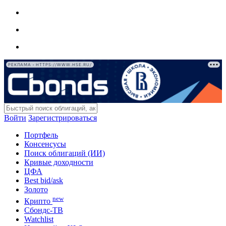
РЕКЛАМА • HTTPS://WWW.HSE.RU/
Войти
Зарегистрироваться
Портфель
Консенсусы
Поиск облигаций (ИИ)
Кривые доходности
ЦФА
Best bid/ask
Золото
new
Крипто
Сбондс-ТВ
Watchlist