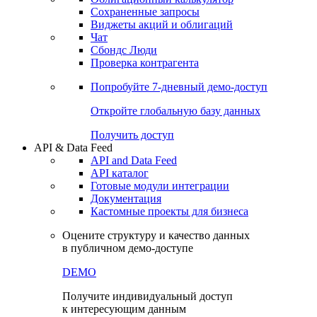
Сохраненные запросы
Виджеты акций и облигаций
Чат
Сбондс Люди
Проверка контрагента
Попробуйте
7-дневный
демо-доступ
Откройте глобальную базу данных
Получить доступ
API & Data Feed
API and Data Feed
API каталог
Готовые модули интеграции
Документация
Кастомные проекты для бизнеса
Оцените структуру и качество данных
в публичном демо-доступе
DEMO
Получите индивидуальный доступ
к интересующим данным