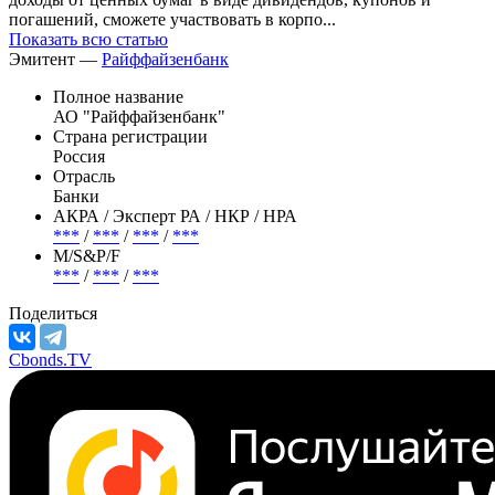
погашений, сможете участвовать в корпо...
Показать всю статью
Эмитент —
Райффайзенбанк
Полное название
АО "Райффайзенбанк"
Страна регистрации
Россия
Отрасль
Банки
АКРА / Эксперт РА / НКР / НРА
***
/
***
/
***
/
***
М/S&P/F
***
/
***
/
***
Поделиться
Cbonds.TV