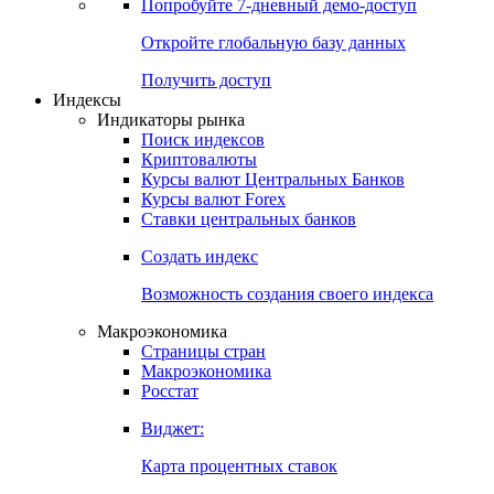
Попробуйте
7-дневный
демо-доступ
Откройте глобальную базу данных
Получить доступ
Индексы
Индикаторы рынка
Поиск индексов
Криптовалюты
Курсы валют Центральных Банков
Курсы валют Forex
Ставки центральных банков
Создать индекс
Возможность создания своего индекса
Макроэкономика
Страницы стран
Макроэкономика
Росстат
Виджет:
Карта процентных ставок