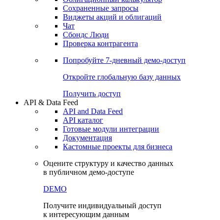
Сохраненные запросы
Виджеты акций и облигаций
Чат
Сбондс Люди
Проверка контрагента
Попробуйте
7-дневный
демо-доступ
Откройте глобальную базу данных
Получить доступ
API & Data Feed
API and Data Feed
API каталог
Готовые модули интеграции
Документация
Кастомные проекты для бизнеса
Оцените структуру и качество данных
в публичном демо-доступе
DEMO
Получите индивидуальный доступ
к интересующим данным