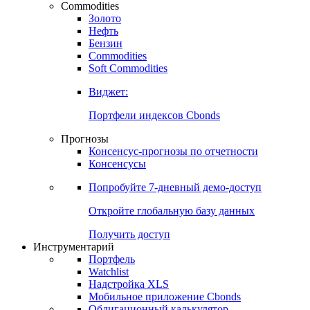
Commodities
Золото
Нефть
Бензин
Commodities
Soft Commodities
Виджет:
Портфели индексов Cbonds
Прогнозы
Консенсус-прогнозы по отчетности
Консенсусы
Попробуйте
7-дневный
демо-доступ
Откройте глобальную базу данных
Получить доступ
Инструментарий
Портфель
Watchlist
Надстройка XLS
Мобильное приложение Cbonds
Облигационный калькулятор