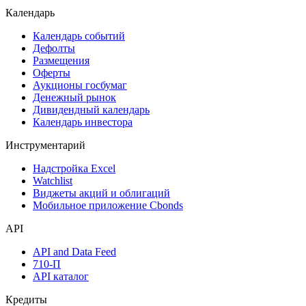
Календарь
Календарь событий
Дефолты
Размещения
Оферты
Аукционы госбумаг
Денежный рынок
Дивидендный календарь
Календарь инвестора
Инструментарий
Надстройка Excel
Watchlist
Виджеты акций и облигаций
Мобильное приложение Cbonds
API
API and Data Feed
710-П
API каталог
Кредиты