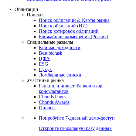
Облигации
Поиски
Поиск облигаций & Карты рынка
Поиск облигаций (ИИ)
Поиск котировок облигаций
Ближайшие размещения (Россия)
Специальные разделы
Кривые доходности
Best bid/ask
ЦФА
ESG
Сукук
Ломбардные списки
Участники рынка
Рэнкинги инвест. банков и юр.
консультантов
Cbonds Pages
Cbonds Awards
Опросы
Попробуйте
7-дневный
демо-доступ
Откройте глобальную базу данных