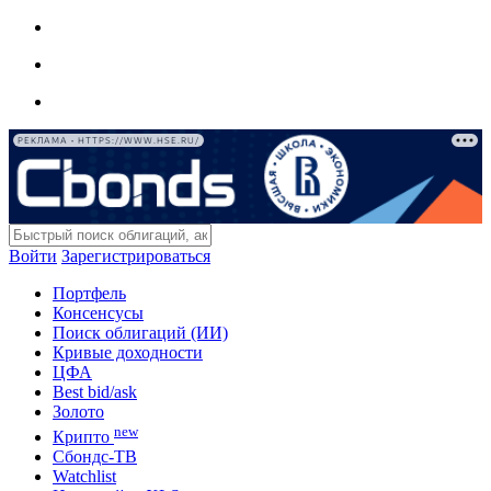
РЕКЛАМА • HTTPS://WWW.HSE.RU/
Войти
Зарегистрироваться
Портфель
Консенсусы
Поиск облигаций (ИИ)
Кривые доходности
ЦФА
Best bid/ask
Золото
new
Крипто
Сбондс-ТВ
Watchlist