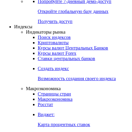
Попробуйте
7-дневный
демо-доступ
Откройте глобальную базу данных
Получить доступ
Индексы
Индикаторы рынка
Поиск индексов
Криптовалюты
Курсы валют Центральных Банков
Курсы валют Forex
Ставки центральных банков
Создать индекс
Возможность создания своего индекса
Макроэкономика
Страницы стран
Макроэкономика
Росстат
Виджет:
Карта процентных ставок