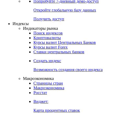
Попробуйте
7-дневный
демо-доступ
Откройте глобальную базу данных
Получить доступ
Индексы
Индикаторы рынка
Поиск индексов
Криптовалюты
Курсы валют Центральных Банков
Курсы валют Forex
Ставки центральных банков
Создать индекс
Возможность создания своего индекса
Макроэкономика
Страницы стран
Макроэкономика
Росстат
Виджет:
Карта процентных ставок