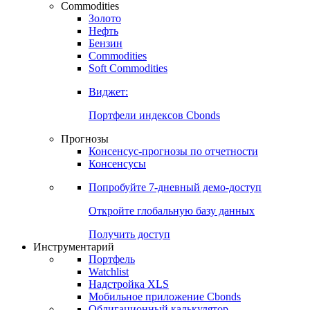
Commodities
Золото
Нефть
Бензин
Commodities
Soft Commodities
Виджет:
Портфели индексов Cbonds
Прогнозы
Консенсус-прогнозы по отчетности
Консенсусы
Попробуйте
7-дневный
демо-доступ
Откройте глобальную базу данных
Получить доступ
Инструментарий
Портфель
Watchlist
Надстройка XLS
Мобильное приложение Cbonds
Облигационный калькулятор