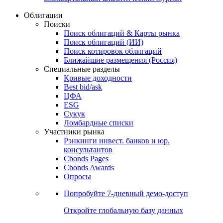
Облигации
Поиски
Поиск облигаций & Карты рынка
Поиск облигаций (ИИ)
Поиск котировок облигаций
Ближайшие размещения (Россия)
Специальные разделы
Кривые доходности
Best bid/ask
ЦФА
ESG
Сукук
Ломбардные списки
Участники рынка
Рэнкинги инвест. банков и юр.
консультантов
Cbonds Pages
Cbonds Awards
Опросы
Попробуйте
7-дневный
демо-доступ
Откройте глобальную базу данных