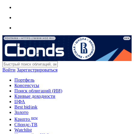
РЕКЛАМА • HTTPS://WWW.HSE.RU/
Войти
Зарегистрироваться
Портфель
Консенсусы
Поиск облигаций (ИИ)
Кривые доходности
ЦФА
Best bid/ask
Золото
new
Крипто
Сбондс-ТВ
Watchlist