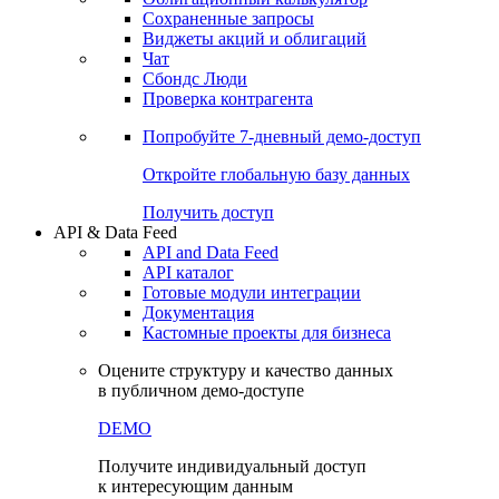
Сохраненные запросы
Виджеты акций и облигаций
Чат
Сбондс Люди
Проверка контрагента
Попробуйте
7-дневный
демо-доступ
Откройте глобальную базу данных
Получить доступ
API & Data Feed
API and Data Feed
API каталог
Готовые модули интеграции
Документация
Кастомные проекты для бизнеса
Оцените структуру и качество данных
в публичном демо-доступе
DEMO
Получите индивидуальный доступ
к интересующим данным