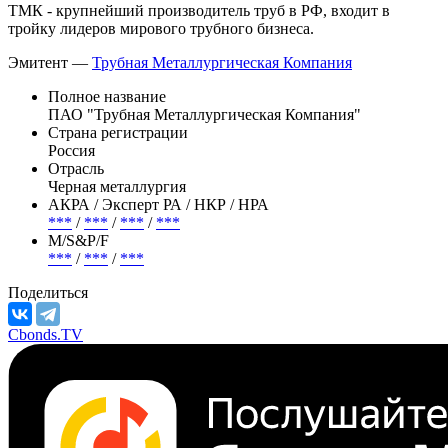
ТМК - крупнейший производитель труб в РФ, входит в
тройку лидеров мирового трубного бизнеса.
Эмитент —
Трубная Металлургическая Компания
Полное название
ПАО "Трубная Металлургическая Компания"
Страна регистрации
Россия
Отрасль
Черная металлургия
АКРА / Эксперт РА / НКР / НРА
***
/
***
/
***
/
***
М/S&P/F
***
/
***
/
***
Поделиться
Cbonds.TV