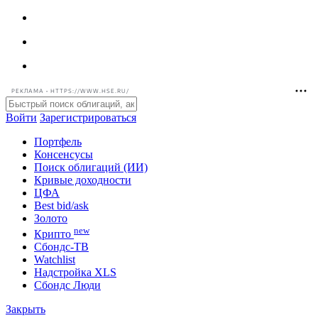
РЕКЛАМА • HTTPS://WWW.HSE.RU/
Войти
Зарегистрироваться
Портфель
Консенсусы
Поиск облигаций (ИИ)
Кривые доходности
ЦФА
Best bid/ask
Золото
new
Крипто
Сбондс-ТВ
Watchlist