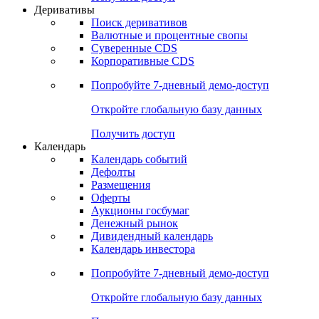
Откройте глобальную базу данных
Получить доступ
Деривативы
Поиск деривативов
Валютные и процентные свопы
Суверенные CDS
Корпоративные CDS
Попробуйте
7-дневный
демо-доступ
Откройте глобальную базу данных
Получить доступ
Календарь
Календарь событий
Дефолты
Размещения
Оферты
Аукционы госбумаг
Денежный рынок
Дивидендный календарь
Календарь инвестора