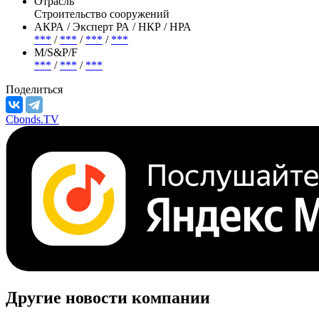
АО "НПО "МОЛНИЯ"
Страна регистрации
Россия
Отрасль
Строительство сооружений
АКРА / Эксперт РА / НКР / НРА
***
/
***
/
***
/
***
М/S&P/F
***
/
***
/
***
Поделиться
Cbonds.TV