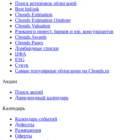
Поиск облигаций & Карты рынка
Поиск облигаций (ИИ)
Ближайшие размещения (Россия)
Поиск котировок облигаций
Best bid/ask
Cbonds Estimation
Cbonds Estimation Onshore
Cbonds Valuation
Рэнкинги инвест. банков и юр. консультантов
Cbonds Awards
Cbonds Pages
Ломбардные списки
ЦФА
ESG
Сукук
Самые популярные облигации на Cbonds.ru
Акции
Поиск акций
Дивидендный календарь
Календарь