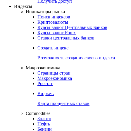
Попробуйте
7-дневный
демо-доступ
Откройте глобальную базу данных
Получить доступ
Индексы
Индикаторы рынка
Поиск индексов
Криптовалюты
Курсы валют Центральных Банков
Курсы валют Forex
Ставки центральных банков
Создать индекс
Возможность создания своего индекса
Макроэкономика
Страницы стран
Макроэкономика
Росстат
Виджет:
Карта процентных ставок