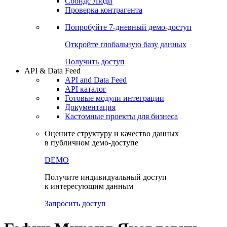
Сохраненные запросы
Виджеты акций и облигаций
Чат
Сбондс Люди
Проверка контрагента
Попробуйте
7-дневный
демо-доступ
Откройте глобальную базу данных
Получить доступ
API & Data Feed
API and Data Feed
API каталог
Готовые модули интеграции
Документация
Кастомные проекты для бизнеса
Оцените структуру и качество данных
в публичном демо-доступе
DEMO
Получите индивидуальный доступ
к интересующим данным