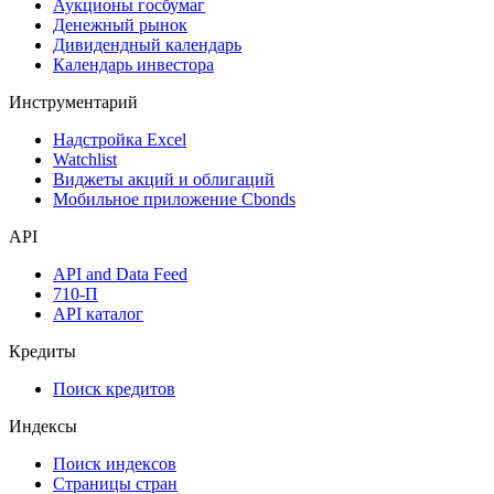
Календарь событий
Дефолты
Размещения
Оферты
Аукционы госбумаг
Денежный рынок
Дивидендный календарь
Календарь инвестора
Инструментарий
Надстройка Excel
Watchlist
Виджеты акций и облигаций
Мобильное приложение Cbonds
API
API and Data Feed
710-П
API каталог
Кредиты
Поиск кредитов