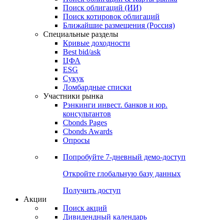
Облигации
Поиски
Поиск облигаций & Карты рынка
Поиск облигаций (ИИ)
Поиск котировок облигаций
Ближайшие размещения (Россия)
Специальные разделы
Кривые доходности
Best bid/ask
ЦФА
ESG
Сукук
Ломбардные списки
Участники рынка
Рэнкинги инвест. банков и юр.
консультантов
Cbonds Pages
Cbonds Awards
Опросы
Попробуйте
7-дневный
демо-доступ
Откройте глобальную базу данных