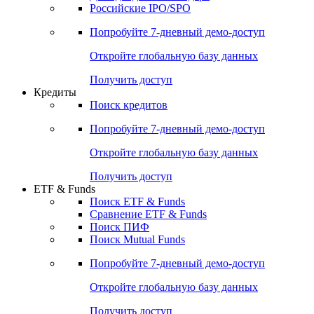
Получить доступ
Акции
Поиск акций
Дивидендный календарь
Российские IPO/SPO
Попробуйте
7-дневный
демо-доступ
Откройте глобальную базу данных
Получить доступ
Кредиты
Поиск кредитов
Попробуйте
7-дневный
демо-доступ
Откройте глобальную базу данных
Получить доступ
ETF & Funds
Поиск ETF & Funds
Сравнение ETF & Funds
Поиск ПИФ
Поиск Mutual Funds
Попробуйте
7-дневный
демо-доступ