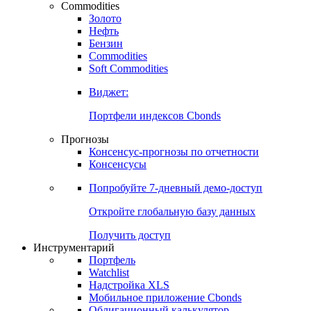
Commodities
Золото
Нефть
Бензин
Commodities
Soft Commodities
Виджет:
Портфели индексов Cbonds
Прогнозы
Консенсус-прогнозы по отчетности
Консенсусы
Попробуйте
7-дневный
демо-доступ
Откройте глобальную базу данных
Получить доступ
Инструментарий
Портфель
Watchlist
Надстройка XLS
Мобильное приложение Cbonds
Облигационный калькулятор