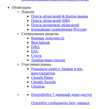
Облигации
Поиски
Поиск облигаций & Карты рынка
Поиск облигаций (ИИ)
Поиск котировок облигаций
Ближайшие размещения (Россия)
Специальные разделы
Кривые доходности
Best bid/ask
ЦФА
ESG
Сукук
Ломбардные списки
Участники рынка
Рэнкинги инвест. банков и юр.
консультантов
Cbonds Pages
Cbonds Awards
Опросы
Попробуйте
7-дневный
демо-доступ
Откройте глобальную базу данных