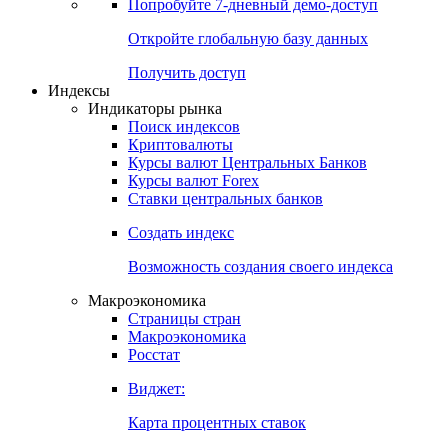
Попробуйте
7-дневный
демо-доступ
Откройте глобальную базу данных
Получить доступ
Индексы
Индикаторы рынка
Поиск индексов
Криптовалюты
Курсы валют Центральных Банков
Курсы валют Forex
Ставки центральных банков
Создать индекс
Возможность создания своего индекса
Макроэкономика
Страницы стран
Макроэкономика
Росстат
Виджет:
Карта процентных ставок