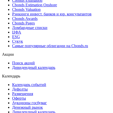
Cbonds Estimation
Cbonds Estimation Onshore
Cbonds Valuation
Рэнкинги инвест. банков и юр. консультантов
Cbonds Awards
Cbonds Pages
Ломбардные списки
ЦФА
ESG
Сукук
Самые популярные облигации на Cbonds.ru
Акции
Поиск акций
Дивидендный календарь
Календарь
Календарь событий
Дефолты
Размещения
Оферты
Аукционы госбумаг
Денежный рынок
Дивидендный календарь