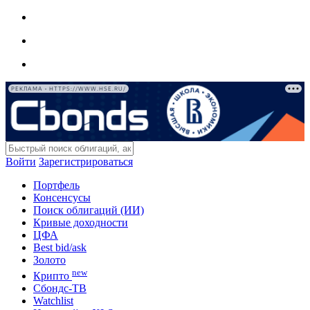
РЕКЛАМА • HTTPS://WWW.HSE.RU/
Войти
Зарегистрироваться
Портфель
Консенсусы
Поиск облигаций (ИИ)
Кривые доходности
ЦФА
Best bid/ask
Золото
new
Крипто
Сбондс-ТВ
Watchlist