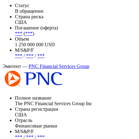
Статус
В обращении
Страна риска
США
Погашение (оферта)
***
(
***
)
Объем
1 250 000 000 USD
М/S&P/F
***
/
***
/
***
Эмитент —
PNC Financial Services Group
Полное название
The PNC Financial Services Group Inc
Страна регистрации
США
Отрасль
Финансовые рынки
М/S&P/F
***
/
***
/
***