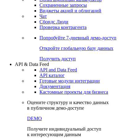
Сохраненные запросы
Виджеты акций и облигаций
Чат
Сбондс Люди
Проверка контрагента
Попробуйте
7-дневный
демо-доступ
Откройте глобальную базу данных
Получить доступ
API & Data Feed
API and Data Feed
API каталог
Готовые модули интеграции
Документация
Кастомные проекты для бизнеса
Оцените структуру и качество данных
в публичном демо-доступе
DEMO
Получите индивидуальный доступ
к интересующим данным