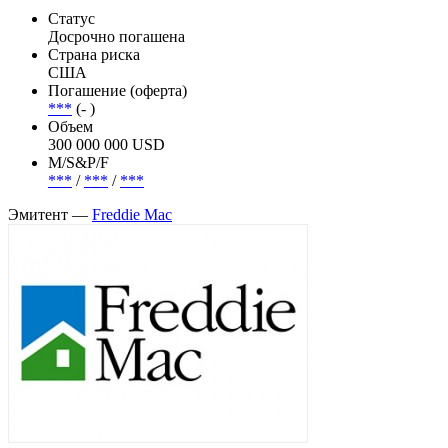
Статус
Досрочно погашена
Страна риска
США
Погашение (оферта)
***
(- )
Объем
300 000 000 USD
М/S&P/F
***
/
***
/
***
Эмитент —
Freddie Mac