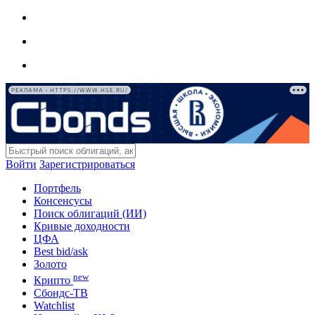
РЕКЛАМА • HTTPS://WWW.HSE.RU/
Войти
Зарегистрироваться
Портфель
Консенсусы
Поиск облигаций (ИИ)
Кривые доходности
ЦФА
Best bid/ask
Золото
new
Крипто
Сбондс-ТВ
Watchlist