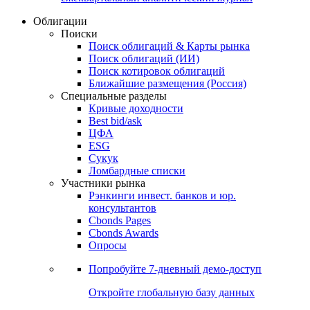
Облигации
Поиски
Поиск облигаций & Карты рынка
Поиск облигаций (ИИ)
Поиск котировок облигаций
Ближайшие размещения (Россия)
Специальные разделы
Кривые доходности
Best bid/ask
ЦФА
ESG
Сукук
Ломбардные списки
Участники рынка
Рэнкинги инвест. банков и юр.
консультантов
Cbonds Pages
Cbonds Awards
Опросы
Попробуйте
7-дневный
демо-доступ
Откройте глобальную базу данных