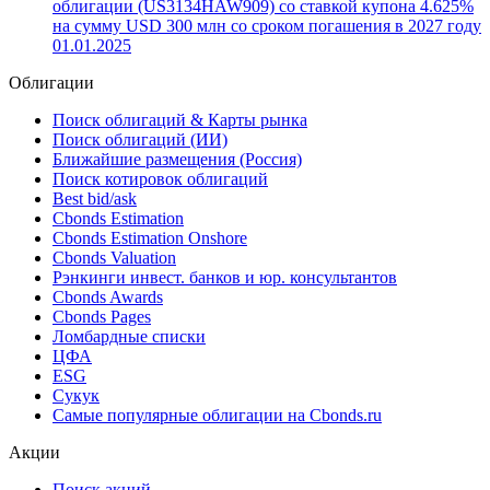
облигации (US3134HAW909) со ставкой купона 4.625%
на сумму USD 300 млн со сроком погашения в 2027 году
01.01.2025
Облигации
Поиск облигаций & Карты рынка
Поиск облигаций (ИИ)
Ближайшие размещения (Россия)
Поиск котировок облигаций
Best bid/ask
Cbonds Estimation
Cbonds Estimation Onshore
Cbonds Valuation
Рэнкинги инвест. банков и юр. консультантов
Cbonds Awards
Cbonds Pages
Ломбардные списки
ЦФА
ESG
Сукук
Самые популярные облигации на Cbonds.ru
Акции
Поиск акций