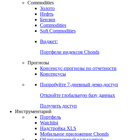
Commodities
Золото
Нефть
Бензин
Commodities
Soft Commodities
Виджет:
Портфели индексов Cbonds
Прогнозы
Консенсус-прогнозы по отчетности
Консенсусы
Попробуйте
7-дневный
демо-доступ
Откройте глобальную базу данных
Получить доступ
Инструментарий
Портфель
Watchlist
Надстройка XLS
Мобильное приложение Cbonds
Облигационный калькулятор