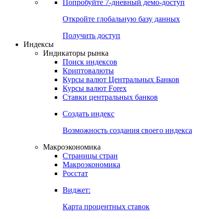
Попробуйте
7-дневный
демо-доступ
Откройте глобальную базу данных
Получить доступ
Индексы
Индикаторы рынка
Поиск индексов
Криптовалюты
Курсы валют Центральных Банков
Курсы валют Forex
Ставки центральных банков
Создать индекс
Возможность создания своего индекса
Макроэкономика
Страницы стран
Макроэкономика
Росстат
Виджет:
Карта процентных ставок