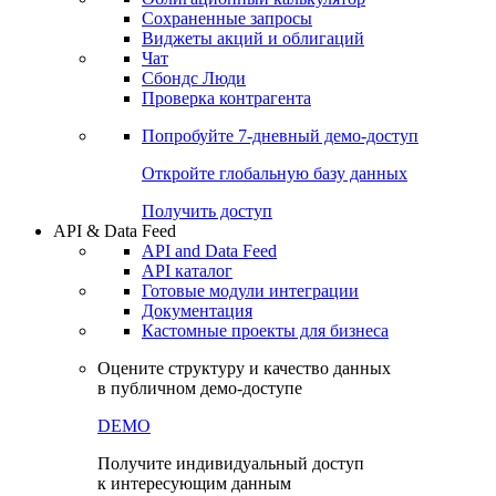
Сохраненные запросы
Виджеты акций и облигаций
Чат
Сбондс Люди
Проверка контрагента
Попробуйте
7-дневный
демо-доступ
Откройте глобальную базу данных
Получить доступ
API & Data Feed
API and Data Feed
API каталог
Готовые модули интеграции
Документация
Кастомные проекты для бизнеса
Оцените структуру и качество данных
в публичном демо-доступе
DEMO
Получите индивидуальный доступ
к интересующим данным