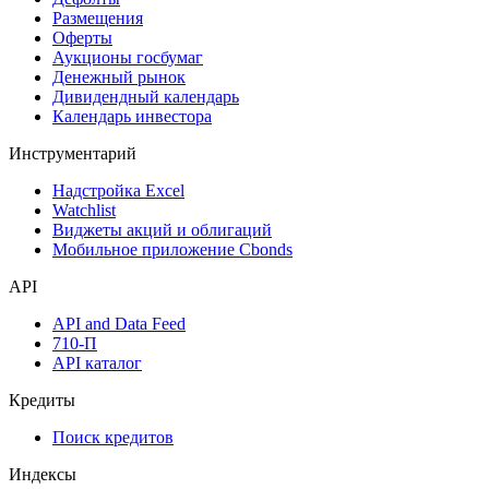
Размещения
Оферты
Аукционы госбумаг
Денежный рынок
Дивидендный календарь
Календарь инвестора
Инструментарий
Надстройка Excel
Watchlist
Виджеты акций и облигаций
Мобильное приложение Cbonds
API
API and Data Feed
710-П
API каталог
Кредиты
Поиск кредитов
Индексы