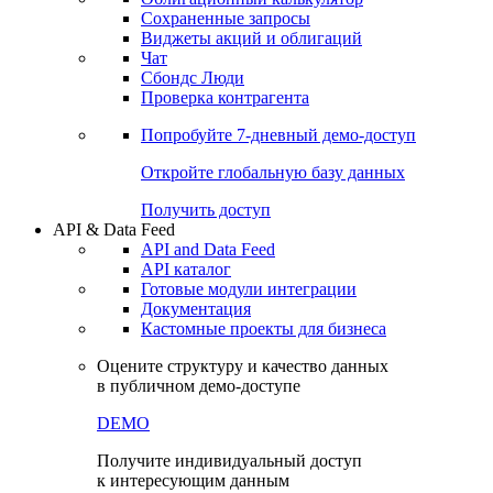
Сохраненные запросы
Виджеты акций и облигаций
Чат
Сбондс Люди
Проверка контрагента
Попробуйте
7-дневный
демо-доступ
Откройте глобальную базу данных
Получить доступ
API & Data Feed
API and Data Feed
API каталог
Готовые модули интеграции
Документация
Кастомные проекты для бизнеса
Оцените структуру и качество данных
в публичном демо-доступе
DEMO
Получите индивидуальный доступ
к интересующим данным