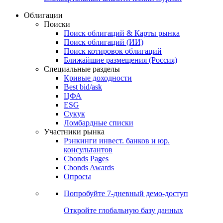
Облигации
Поиски
Поиск облигаций & Карты рынка
Поиск облигаций (ИИ)
Поиск котировок облигаций
Ближайшие размещения (Россия)
Специальные разделы
Кривые доходности
Best bid/ask
ЦФА
ESG
Сукук
Ломбардные списки
Участники рынка
Рэнкинги инвест. банков и юр.
консультантов
Cbonds Pages
Cbonds Awards
Опросы
Попробуйте
7-дневный
демо-доступ
Откройте глобальную базу данных