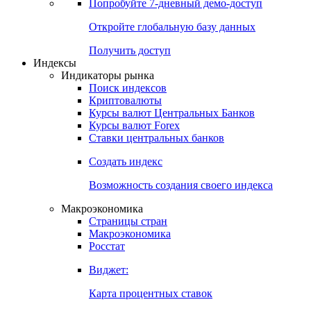
Попробуйте
7-дневный
демо-доступ
Откройте глобальную базу данных
Получить доступ
Индексы
Индикаторы рынка
Поиск индексов
Криптовалюты
Курсы валют Центральных Банков
Курсы валют Forex
Ставки центральных банков
Создать индекс
Возможность создания своего индекса
Макроэкономика
Страницы стран
Макроэкономика
Росстат
Виджет:
Карта процентных ставок