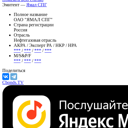
Эмитент —
Ямал СПГ
Полное название
ОАО "ЯМАЛ СПГ"
Страна регистрации
Россия
Отрасль
Нефтегазовая отрасль
АКРА / Эксперт РА / НКР / НРА
***
/
***
/
***
/
***
М/S&P/F
***
/
***
/
***
Поделиться
Cbonds.TV