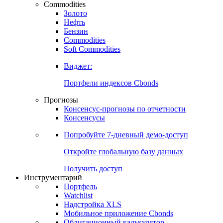
Commodities
Золото
Нефть
Бензин
Commodities
Soft Commodities
Виджет:
Портфели индексов Cbonds
Прогнозы
Консенсус-прогнозы по отчетности
Консенсусы
Попробуйте
7-дневный
демо-доступ
Откройте глобальную базу данных
Получить доступ
Инструментарий
Портфель
Watchlist
Надстройка XLS
Мобильное приложение Cbonds
Облигационный калькулятор