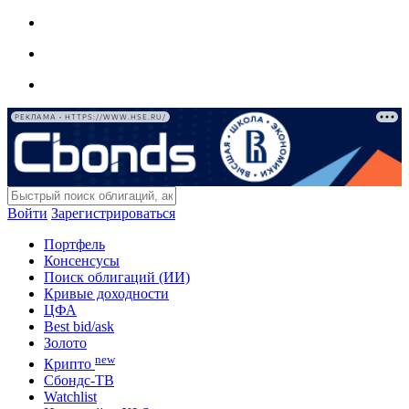
РЕКЛАМА • HTTPS://WWW.HSE.RU/
Войти
Зарегистрироваться
Портфель
Консенсусы
Поиск облигаций (ИИ)
Кривые доходности
ЦФА
Best bid/ask
Золото
new
Крипто
Сбондс-ТВ
Watchlist