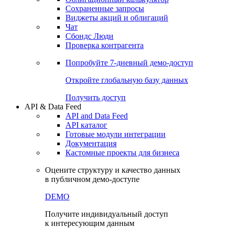
Сохраненные запросы
Виджеты акций и облигаций
Чат
Сбондс Люди
Проверка контрагента
Попробуйте
7-дневный
демо-доступ
Откройте глобальную базу данных
Получить доступ
API & Data Feed
API and Data Feed
API каталог
Готовые модули интеграции
Документация
Кастомные проекты для бизнеса
Оцените структуру и качество данных
в публичном демо-доступе
DEMO
Получите индивидуальный доступ
к интересующим данным