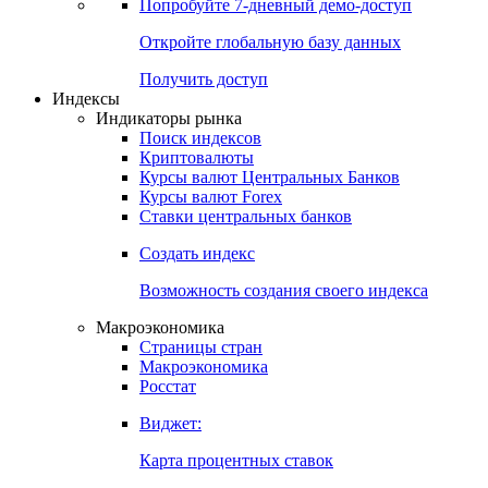
Попробуйте
7-дневный
демо-доступ
Откройте глобальную базу данных
Получить доступ
Индексы
Индикаторы рынка
Поиск индексов
Криптовалюты
Курсы валют Центральных Банков
Курсы валют Forex
Ставки центральных банков
Создать индекс
Возможность создания своего индекса
Макроэкономика
Страницы стран
Макроэкономика
Росстат
Виджет:
Карта процентных ставок