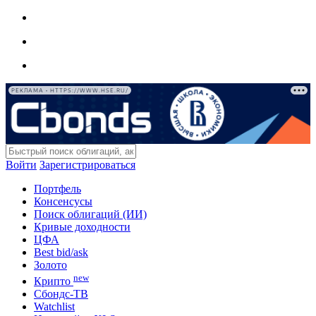
РЕКЛАМА • HTTPS://WWW.HSE.RU/
Войти
Зарегистрироваться
Портфель
Консенсусы
Поиск облигаций (ИИ)
Кривые доходности
ЦФА
Best bid/ask
Золото
new
Крипто
Сбондс-ТВ
Watchlist