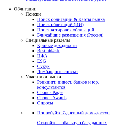
Облигации
Поиски
Поиск облигаций & Карты рынка
Поиск облигаций (ИИ)
Поиск котировок облигаций
Ближайшие размещения (Россия)
Специальные разделы
Кривые доходности
Best bid/ask
ЦФА
ESG
Сукук
Ломбардные списки
Участники рынка
Рэнкинги инвест. банков и юр.
консультантов
Cbonds Pages
Cbonds Awards
Опросы
Попробуйте
7-дневный
демо-доступ
Откройте глобальную базу данных