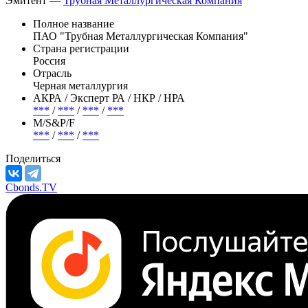
Эмитент —
Трубная Металлургическая Компания
Полное название
ПАО "Трубная Металлургическая Компания"
Страна регистрации
Россия
Отрасль
Черная металлургия
АКРА / Эксперт РА / НКР / НРА
***
/
***
/
***
/
***
М/S&P/F
***
/
***
/
***
Поделиться
Cbonds.TV