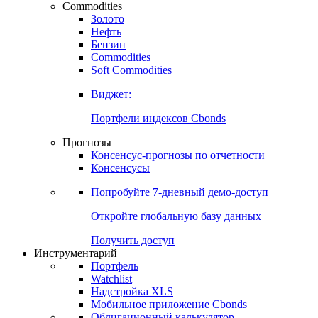
Commodities
Золото
Нефть
Бензин
Commodities
Soft Commodities
Виджет:
Портфели индексов Cbonds
Прогнозы
Консенсус-прогнозы по отчетности
Консенсусы
Попробуйте
7-дневный
демо-доступ
Откройте глобальную базу данных
Получить доступ
Инструментарий
Портфель
Watchlist
Надстройка XLS
Мобильное приложение Cbonds
Облигационный калькулятор