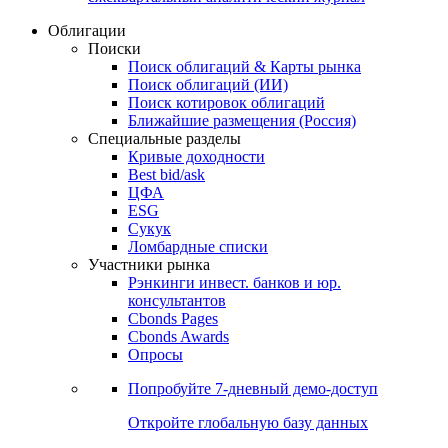
Облигации
Поиски
Поиск облигаций & Карты рынка
Поиск облигаций (ИИ)
Поиск котировок облигаций
Ближайшие размещения (Россия)
Специальные разделы
Кривые доходности
Best bid/ask
ЦФА
ESG
Сукук
Ломбардные списки
Участники рынка
Рэнкинги инвест. банков и юр.
консультантов
Cbonds Pages
Cbonds Awards
Опросы
Попробуйте
7-дневный
демо-доступ
Откройте глобальную базу данных