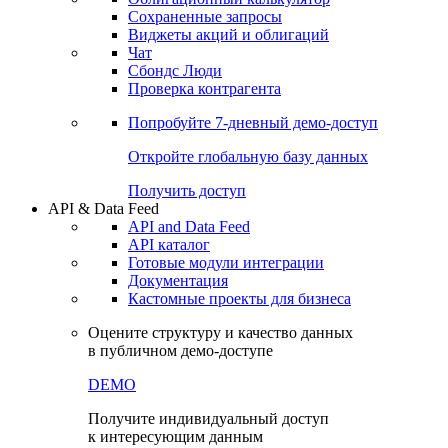
Сохраненные запросы
Виджеты акций и облигаций
Чат
Сбондс Люди
Проверка контрагента
Попробуйте
7-дневный
демо-доступ
Откройте глобальную базу данных
Получить доступ
API & Data Feed
API and Data Feed
API каталог
Готовые модули интеграции
Документация
Кастомные проекты для бизнеса
Оцените структуру и качество данных
в публичном демо-доступе
DEMO
Получите индивидуальный доступ
к интересующим данным