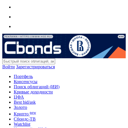
РЕКЛАМА • HTTPS://WWW.HSE.RU/
Войти
Зарегистрироваться
Портфель
Консенсусы
Поиск облигаций (ИИ)
Кривые доходности
ЦФА
Best bid/ask
Золото
new
Крипто
Сбондс-ТВ
Watchlist