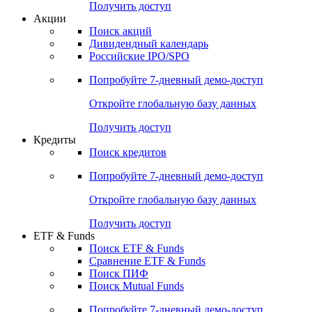
Получить доступ
Акции
Поиск акций
Дивидендный календарь
Российские IPO/SPO
Попробуйте
7-дневный
демо-доступ
Откройте глобальную базу данных
Получить доступ
Кредиты
Поиск кредитов
Попробуйте
7-дневный
демо-доступ
Откройте глобальную базу данных
Получить доступ
ETF & Funds
Поиск ETF & Funds
Сравнение ETF & Funds
Поиск ПИФ
Поиск Mutual Funds
Попробуйте
7-дневный
демо-доступ