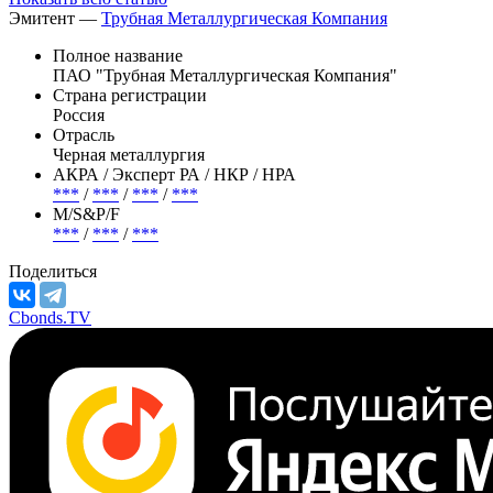
Эмитент —
Трубная Металлургическая Компания
Полное название
ПАО "Трубная Металлургическая Компания"
Страна регистрации
Россия
Отрасль
Черная металлургия
АКРА / Эксперт РА / НКР / НРА
***
/
***
/
***
/
***
М/S&P/F
***
/
***
/
***
Поделиться
Cbonds.TV