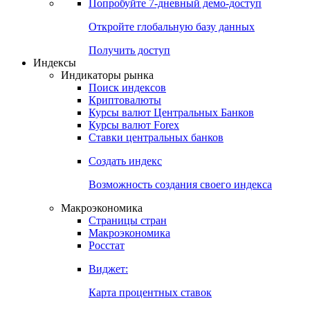
Попробуйте
7-дневный
демо-доступ
Откройте глобальную базу данных
Получить доступ
Индексы
Индикаторы рынка
Поиск индексов
Криптовалюты
Курсы валют Центральных Банков
Курсы валют Forex
Ставки центральных банков
Создать индекс
Возможность создания своего индекса
Макроэкономика
Страницы стран
Макроэкономика
Росстат
Виджет:
Карта процентных ставок