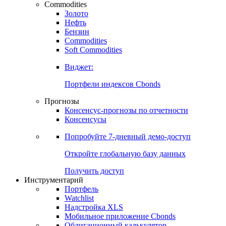
Commodities
Золото
Нефть
Бензин
Commodities
Soft Commodities
Виджет:
Портфели индексов Cbonds
Прогнозы
Консенсус-прогнозы по отчетности
Консенсусы
Попробуйте
7-дневный
демо-доступ
Откройте глобальную базу данных
Получить доступ
Инструментарий
Портфель
Watchlist
Надстройка XLS
Мобильное приложение Cbonds
Облигационный калькулятор