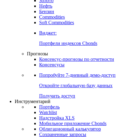
Золото
Нефть
Бензин
Commodities
Soft Commodities
Виджет:
Портфели индексов Cbonds
Прогнозы
Консенсус-прогнозы по отчетности
Консенсусы
Попробуйте
7-дневный
демо-доступ
Откройте глобальную базу данных
Получить доступ
Инструментарий
Портфель
Watchlist
Надстройка XLS
Мобильное приложение Cbonds
Облигационный калькулятор
Сохраненные запросы