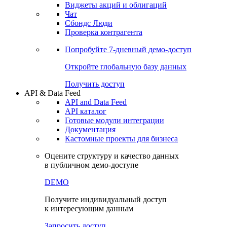
Виджеты акций и облигаций
Чат
Сбондс Люди
Проверка контрагента
Попробуйте
7-дневный
демо-доступ
Откройте глобальную базу данных
Получить доступ
API & Data Feed
API and Data Feed
API каталог
Готовые модули интеграции
Документация
Кастомные проекты для бизнеса
Оцените структуру и качество данных
в публичном демо-доступе
DEMO
Получите индивидуальный доступ
к интересующим данным
Запросить доступ