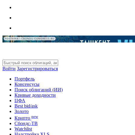
РЕКЛАМА • CBONDS-CONGRESS.RU
Войти
Зарегистрироваться
Портфель
Консенсусы
Поиск облигаций (ИИ)
Кривые доходности
ЦФА
Best bid/ask
Золото
new
Крипто
Сбондс-ТВ
Watchlist
Надстройка XLS