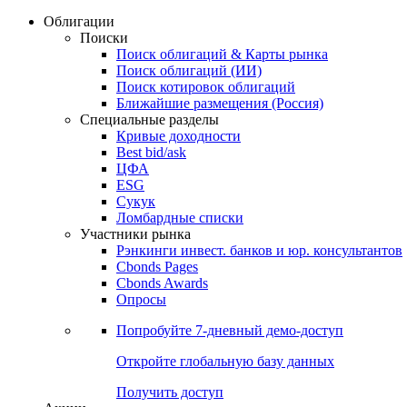
Облигации
Поиски
Поиск облигаций & Карты рынка
Поиск облигаций (ИИ)
Поиск котировок облигаций
Ближайшие размещения (Россия)
Специальные разделы
Кривые доходности
Best bid/ask
ЦФА
ESG
Сукук
Ломбардные списки
Участники рынка
Рэнкинги инвест. банков и юр. консультантов
Cbonds Pages
Cbonds Awards
Опросы
Попробуйте
7-дневный
демо-доступ
Откройте глобальную базу данных
Получить доступ