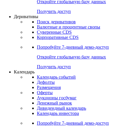
Откройте глобальную базу данных
Получить доступ
Деривативы
Поиск деривативов
Валютные и процентные свопы
Суверенные CDS
Корпоративные CDS
Попробуйте
7-дневный
демо-доступ
Откройте глобальную базу данных
Получить доступ
Календарь
Календарь событий
Дефолты
Размещения
Оферты
Аукционы госбумаг
Денежный рынок
Дивидендный календарь
Календарь инвестора
Попробуйте
7-дневный
демо-доступ