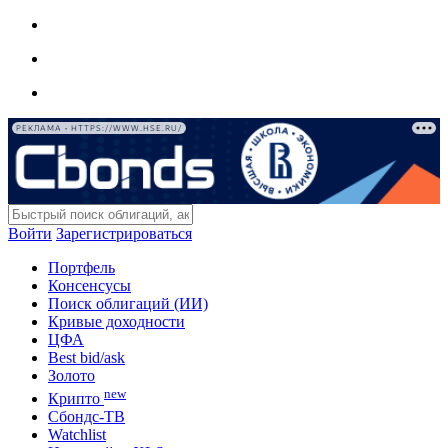
РЕКЛАМА • HTTPS://WWW.HSE.RU/
Войти
Зарегистрироваться
Портфель
Консенсусы
Поиск облигаций (ИИ)
Кривые доходности
ЦФА
Best bid/ask
Золото
new
Крипто
Сбондс-ТВ
Watchlist