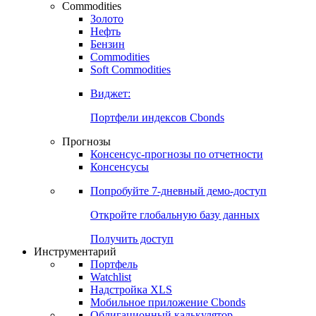
Commodities
Золото
Нефть
Бензин
Commodities
Soft Commodities
Виджет:
Портфели индексов Cbonds
Прогнозы
Консенсус-прогнозы по отчетности
Консенсусы
Попробуйте
7-дневный
демо-доступ
Откройте глобальную базу данных
Получить доступ
Инструментарий
Портфель
Watchlist
Надстройка XLS
Мобильное приложение Cbonds
Облигационный калькулятор