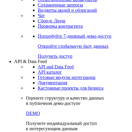
Сохраненные запросы
Виджеты акций и облигаций
Чат
Сбондс Люди
Проверка контрагента
Попробуйте
7-дневный
демо-доступ
Откройте глобальную базу данных
Получить доступ
API & Data Feed
API and Data Feed
API каталог
Готовые модули интеграции
Документация
Кастомные проекты для бизнеса
Оцените структуру и качество данных
в публичном демо-доступе
DEMO
Получите индивидуальный доступ
к интересующим данным