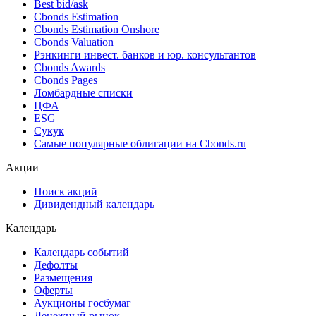
Best bid/ask
Cbonds Estimation
Cbonds Estimation Onshore
Cbonds Valuation
Рэнкинги инвест. банков и юр. консультантов
Cbonds Awards
Cbonds Pages
Ломбардные списки
ЦФА
ESG
Сукук
Самые популярные облигации на Cbonds.ru
Акции
Поиск акций
Дивидендный календарь
Календарь
Календарь событий
Дефолты
Размещения
Оферты
Аукционы госбумаг
Денежный рынок