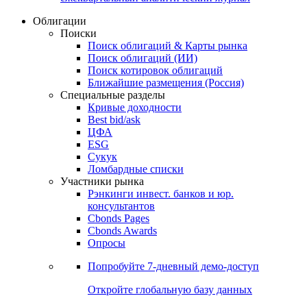
Облигации
Поиски
Поиск облигаций & Карты рынка
Поиск облигаций (ИИ)
Поиск котировок облигаций
Ближайшие размещения (Россия)
Специальные разделы
Кривые доходности
Best bid/ask
ЦФА
ESG
Сукук
Ломбардные списки
Участники рынка
Рэнкинги инвест. банков и юр.
консультантов
Cbonds Pages
Cbonds Awards
Опросы
Попробуйте
7-дневный
демо-доступ
Откройте глобальную базу данных