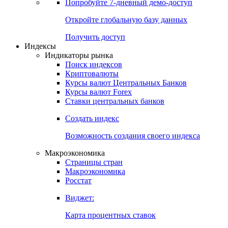
Попробуйте
7-дневный
демо-доступ
Откройте глобальную базу данных
Получить доступ
Индексы
Индикаторы рынка
Поиск индексов
Криптовалюты
Курсы валют Центральных Банков
Курсы валют Forex
Ставки центральных банков
Создать индекс
Возможность создания своего индекса
Макроэкономика
Страницы стран
Макроэкономика
Росстат
Виджет:
Карта процентных ставок