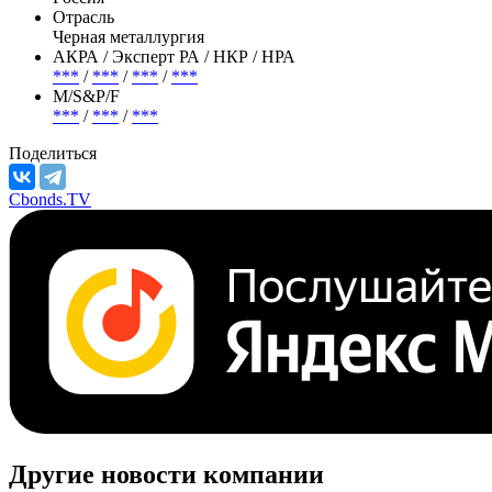
Отрасль
Черная металлургия
АКРА / Эксперт РА / НКР / НРА
***
/
***
/
***
/
***
М/S&P/F
***
/
***
/
***
Поделиться
Cbonds.TV
Другие новости компании