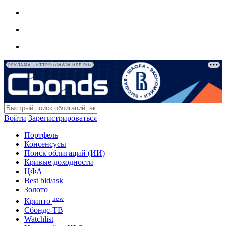
РЕКЛАМА • HTTPS://WWW.HSE.RU/
Войти
Зарегистрироваться
Портфель
Консенсусы
Поиск облигаций (ИИ)
Кривые доходности
ЦФА
Best bid/ask
Золото
new
Крипто
Сбондс-ТВ
Watchlist