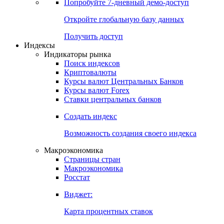
Попробуйте
7-дневный
демо-доступ
Откройте глобальную базу данных
Получить доступ
Индексы
Индикаторы рынка
Поиск индексов
Криптовалюты
Курсы валют Центральных Банков
Курсы валют Forex
Ставки центральных банков
Создать индекс
Возможность создания своего индекса
Макроэкономика
Страницы стран
Макроэкономика
Росстат
Виджет:
Карта процентных ставок