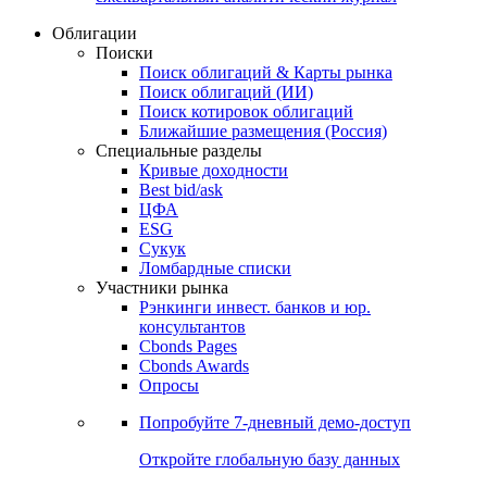
Облигации
Поиски
Поиск облигаций & Карты рынка
Поиск облигаций (ИИ)
Поиск котировок облигаций
Ближайшие размещения (Россия)
Специальные разделы
Кривые доходности
Best bid/ask
ЦФА
ESG
Сукук
Ломбардные списки
Участники рынка
Рэнкинги инвест. банков и юр.
консультантов
Cbonds Pages
Cbonds Awards
Опросы
Попробуйте
7-дневный
демо-доступ
Откройте глобальную базу данных