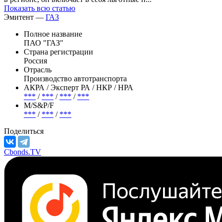
Показать всю статью
Эмитент —
ГАЗ
Полное название
ПАО "ГАЗ"
Страна регистрации
Россия
Отрасль
Производство автотранспорта
АКРА / Эксперт РА / НКР / НРА
***
/
***
/
***
/
***
М/S&P/F
***
/
***
/
***
Поделиться
Cbonds.TV