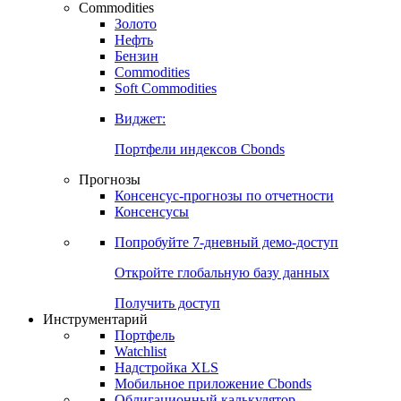
Commodities
Золото
Нефть
Бензин
Commodities
Soft Commodities
Виджет:
Портфели индексов Cbonds
Прогнозы
Консенсус-прогнозы по отчетности
Консенсусы
Попробуйте
7-дневный
демо-доступ
Откройте глобальную базу данных
Получить доступ
Инструментарий
Портфель
Watchlist
Надстройка XLS
Мобильное приложение Cbonds
Облигационный калькулятор