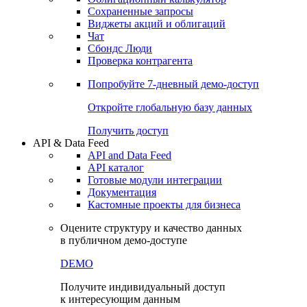
Сохраненные запросы
Виджеты акций и облигаций
Чат
Сбондс Люди
Проверка контрагента
Попробуйте
7-дневный
демо-доступ
Откройте глобальную базу данных
Получить доступ
API & Data Feed
API and Data Feed
API каталог
Готовые модули интеграции
Документация
Кастомные проекты для бизнеса
Оцените структуру и качество данных
в публичном демо-доступе
DEMO
Получите индивидуальный доступ
к интересующим данным