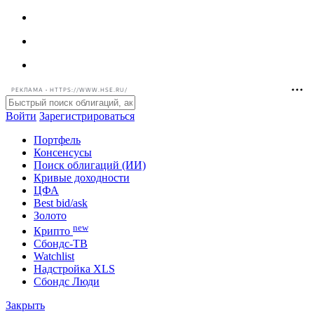
РЕКЛАМА • HTTPS://WWW.HSE.RU/
Войти
Зарегистрироваться
Портфель
Консенсусы
Поиск облигаций (ИИ)
Кривые доходности
ЦФА
Best bid/ask
Золото
new
Крипто
Сбондс-ТВ
Watchlist
Надстройка XLS
Сбондс Люди
Закрыть