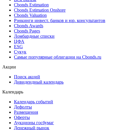
Cbonds Estimation
Cbonds Estimation Onshore
Cbonds Valuation
Рэнкинги инвест. банков и юр. консультантов
Cbonds Awards
Cbonds Pages
Ломбардные списки
ЦФА
ESG
Сукук
Самые популярные облигации на Cbonds.ru
Акции
Поиск акций
Дивидендный календарь
Календарь
Календарь событий
Дефолты
Размещения
Оферты
Аукционы госбумаг
Денежный рынок