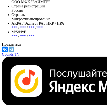
ООО МФК "ЗАЙМЕР"
Страна регистрации
Россия
Отрасль
Микрофинансирование
АКРА / Эксперт РА / НКР / НРА
***
/
***
/
***
/
***
М/S&P/F
***
/
***
/
***
Поделиться
Cbonds.TV