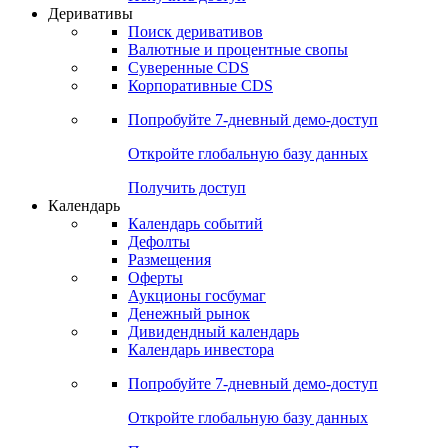
Деривативы
Поиск деривативов
Валютные и процентные свопы
Суверенные CDS
Корпоративные CDS
Попробуйте
7-дневный
демо-доступ
Откройте глобальную базу данных
Получить доступ
Календарь
Календарь событий
Дефолты
Размещения
Оферты
Аукционы госбумаг
Денежный рынок
Дивидендный календарь
Календарь инвестора
Попробуйте
7-дневный
демо-доступ
Откройте глобальную базу данных