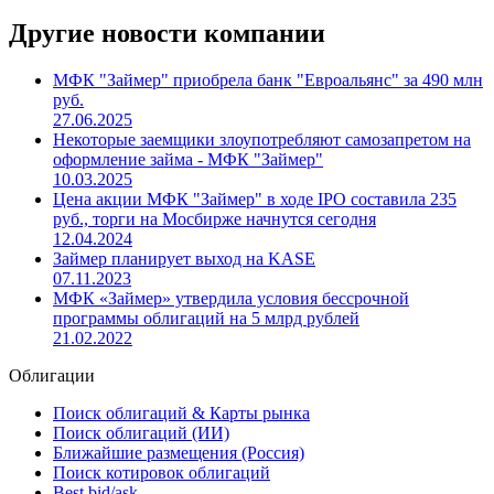
Другие новости компании
МФК "Займер" приобрела банк "Евроальянс" за 490 млн
руб.
27.06.2025
Некоторые заемщики злоупотребляют самозапретом на
оформление займа - МФК "Займер"
10.03.2025
Цена акции МФК "Займер" в ходе IPO составила 235
руб., торги на Мосбирже начнутся сегодня
12.04.2024
Займер планирует выход на KASE
07.11.2023
МФК «Займер» утвердила условия бессрочной
программы облигаций на 5 млрд рублей
21.02.2022
Облигации
Поиск облигаций & Карты рынка
Поиск облигаций (ИИ)
Ближайшие размещения (Россия)
Поиск котировок облигаций
Best bid/ask