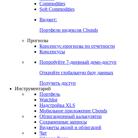
Commodities
Soft Commodities
Виджет:
Портфели индексов Cbonds
Прогнозы
Консенсус-прогнозы по отчетности
Консенсусы
Попробуйте
7-дневный
демо-доступ
Откройте глобальную базу данных
Получить доступ
Инструментарий
Портфель
Watchlist
Надстройка XLS
Мобильное приложение Cbonds
Облигационный калькулятор
Сохраненные запросы
Виджеты акций и облигаций
Чат