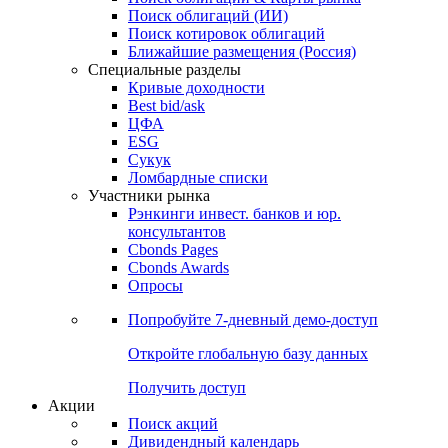
Поиск облигаций (ИИ)
Поиск котировок облигаций
Ближайшие размещения (Россия)
Специальные разделы
Кривые доходности
Best bid/ask
ЦФА
ESG
Сукук
Ломбардные списки
Участники рынка
Рэнкинги инвест. банков и юр.
консультантов
Cbonds Pages
Cbonds Awards
Опросы
Попробуйте
7-дневный
демо-доступ
Откройте глобальную базу данных
Получить доступ
Акции
Поиск акций
Дивидендный календарь