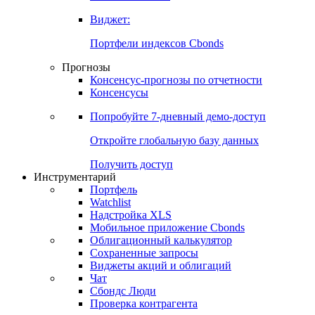
Виджет:
Портфели индексов Cbonds
Прогнозы
Консенсус-прогнозы по отчетности
Консенсусы
Попробуйте
7-дневный
демо-доступ
Откройте глобальную базу данных
Получить доступ
Инструментарий
Портфель
Watchlist
Надстройка XLS
Мобильное приложение Cbonds
Облигационный калькулятор
Сохраненные запросы
Виджеты акций и облигаций
Чат
Сбондс Люди
Проверка контрагента