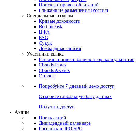
Поиск котировок облигаций
Ближайшие размещения (Россия)
Специальные разделы
Кривые доходности
Best bid/ask
ЦФА
ESG
Сукук
Ломбардные списки
Участники рынка
Рэнкинги инвест. банков и юр. консультантов
Cbonds Pages
Cbonds Awards
Опросы
Попробуйте
7-дневный
демо-доступ
Откройте глобальную базу данных
Получить доступ
Акции
Поиск акций
Дивидендный календарь
Российские IPO/SPO