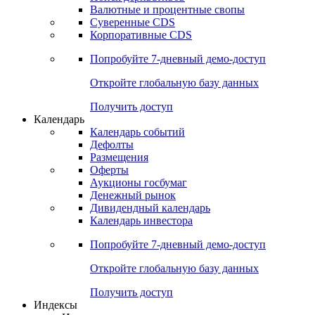
Валютные и процентные свопы
Суверенные CDS
Корпоративные CDS
Попробуйте
7-дневный
демо-доступ
Откройте глобальную базу данных
Получить доступ
Календарь
Календарь событий
Дефолты
Размещения
Оферты
Аукционы госбумаг
Денежный рынок
Дивидендный календарь
Календарь инвестора
Попробуйте
7-дневный
демо-доступ
Откройте глобальную базу данных
Получить доступ
Индексы