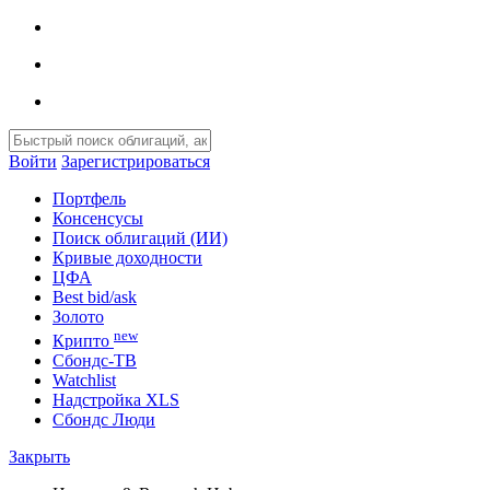
Войти
Зарегистрироваться
Портфель
Консенсусы
Поиск облигаций (ИИ)
Кривые доходности
ЦФА
Best bid/ask
Золото
new
Крипто
Сбондс-ТВ
Watchlist
Надстройка XLS
Сбондс Люди
Закрыть