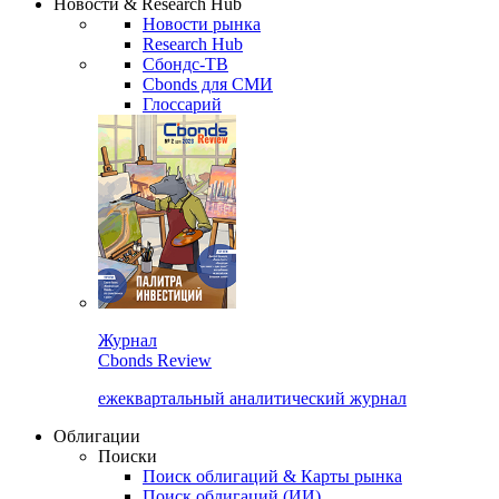
Новости & Research Hub
Новости рынка
Research Hub
Сбондс-ТВ
Cbonds для СМИ
Глоссарий
Журнал
Cbonds Review
ежеквартальный аналитический журнал
Облигации
Поиски
Поиск облигаций & Карты рынка
Поиск облигаций (ИИ)