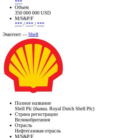
***
Объем
350 000 000 USD
М/S&P/F
***
/
***
/
***
Эмитент —
Shell
Полное название
Shell Plc (бывш. Royal Dutch Shell Plc)
Страна регистрации
Великобритания
Отрасль
Нефтегазовая отрасль
М/S&P/F