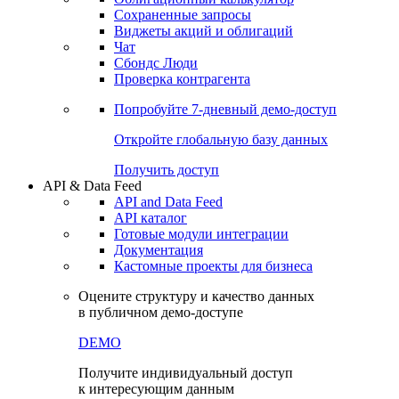
Сохраненные запросы
Виджеты акций и облигаций
Чат
Сбондс Люди
Проверка контрагента
Попробуйте
7-дневный
демо-доступ
Откройте глобальную базу данных
Получить доступ
API & Data Feed
API and Data Feed
API каталог
Готовые модули интеграции
Документация
Кастомные проекты для бизнеса
Оцените структуру и качество данных
в публичном демо-доступе
DEMO
Получите индивидуальный доступ
к интересующим данным