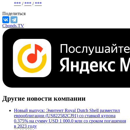
***
/
***
/
***
Поделиться
Cbonds.TV
Другие новости компании
Новый выпуск: Эмитент Royal Dutch Shell разместил
еврооблигации (US822582CJ91) со ставкой купона
0.375% на сумму USD 1 000.0 млн со сроком погашения
в 2023 году