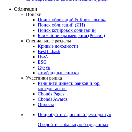
Облигации
Поиски
Поиск облигаций & Карты рынка
Поиск облигаций (ИИ)
Поиск котировок облигаций
Ближайшие размещения (Россия)
Специальные разделы
Кривые доходности
Best bid/ask
ЦФА
ESG
Сукук
Ломбардные списки
Участники рынка
Рэнкинги инвест. банков и юр.
консультантов
Cbonds Pages
Cbonds Awards
Опросы
Попробуйте
7-дневный
демо-доступ
Откройте глобальную базу данных