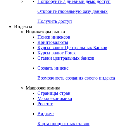
Попробуйте
7-дневный
демо-доступ
Откройте глобальную базу данных
Получить доступ
Индексы
Индикаторы рынка
Поиск индексов
Криптовалюты
Курсы валют Центральных Банков
Курсы валют Forex
Ставки центральных банков
Создать индекс
Возможность создания своего индекса
Макроэкономика
Страницы стран
Макроэкономика
Росстат
Виджет:
Карта процентных ставок