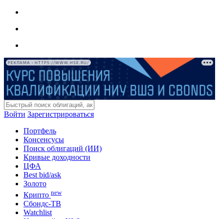
РЕКЛАМА • HTTPS://WWW.HSE.RU/
Войти
Зарегистрироваться
Портфель
Консенсусы
Поиск облигаций (ИИ)
Кривые доходности
ЦФА
Best bid/ask
Золото
new
Крипто
Сбондс-ТВ
Watchlist