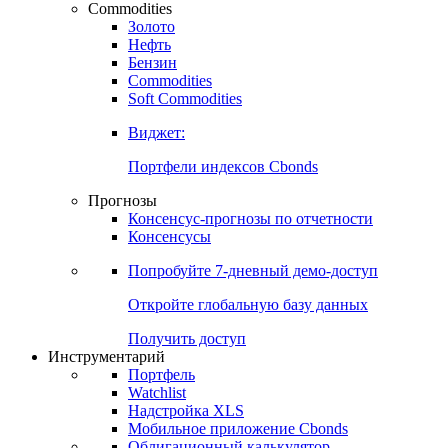
Commodities
Золото
Нефть
Бензин
Commodities
Soft Commodities
Виджет:
Портфели индексов Cbonds
Прогнозы
Консенсус-прогнозы по отчетности
Консенсусы
Попробуйте
7-дневный
демо-доступ
Откройте глобальную базу данных
Получить доступ
Инструментарий
Портфель
Watchlist
Надстройка XLS
Мобильное приложение Cbonds
Облигационный калькулятор