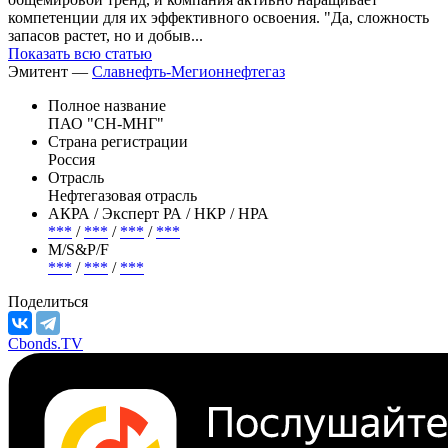
компетенции для их эффективного освоения. "Да, сложность
запасов растет, но и добыв...
Показать всю статью
Эмитент —
Славнефть-Мегионнефтегаз
Полное название
ПАО "СН-МНГ"
Страна регистрации
Россия
Отрасль
Нефтегазовая отрасль
АКРА / Эксперт РА / НКР / НРА
***
/
***
/
***
/
***
М/S&P/F
***
/
***
/
***
Поделиться
Cbonds.TV