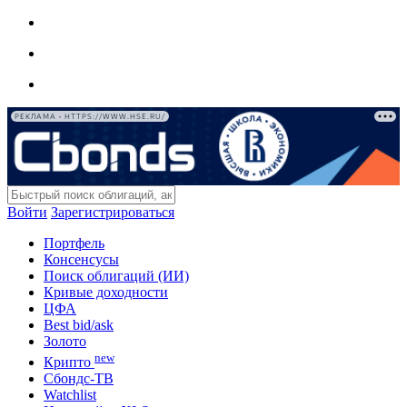
РЕКЛАМА • HTTPS://WWW.HSE.RU/
Войти
Зарегистрироваться
Портфель
Консенсусы
Поиск облигаций (ИИ)
Кривые доходности
ЦФА
Best bid/ask
Золото
new
Крипто
Сбондс-ТВ
Watchlist