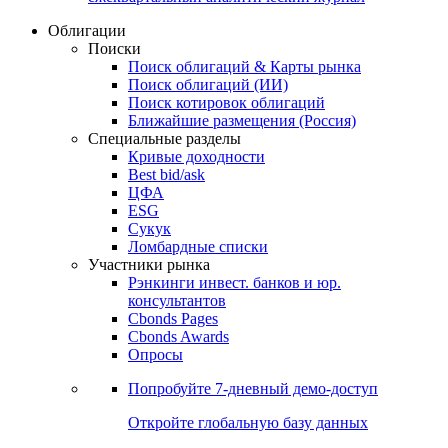
Облигации
Поиски
Поиск облигаций & Карты рынка
Поиск облигаций (ИИ)
Поиск котировок облигаций
Ближайшие размещения (Россия)
Специальные разделы
Кривые доходности
Best bid/ask
ЦФА
ESG
Сукук
Ломбардные списки
Участники рынка
Рэнкинги инвест. банков и юр.
консультантов
Cbonds Pages
Cbonds Awards
Опросы
Попробуйте
7-дневный
демо-доступ
Откройте глобальную базу данных