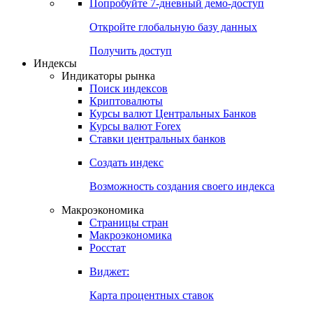
Попробуйте
7-дневный
демо-доступ
Откройте глобальную базу данных
Получить доступ
Индексы
Индикаторы рынка
Поиск индексов
Криптовалюты
Курсы валют Центральных Банков
Курсы валют Forex
Ставки центральных банков
Создать индекс
Возможность создания своего индекса
Макроэкономика
Страницы стран
Макроэкономика
Росстат
Виджет:
Карта процентных ставок