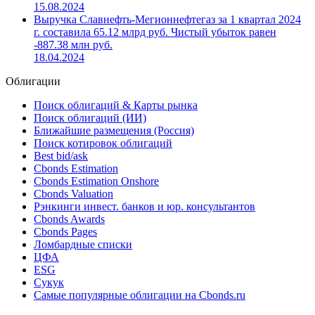
15.08.2024
Выручка Славнефть-Мегионнефтегаз за 1 квартал 2024
г. составила 65.12 млрд руб. Чистый убыток равен
-887.38 млн руб.
18.04.2024
Облигации
Поиск облигаций & Карты рынка
Поиск облигаций (ИИ)
Ближайшие размещения (Россия)
Поиск котировок облигаций
Best bid/ask
Cbonds Estimation
Cbonds Estimation Onshore
Cbonds Valuation
Рэнкинги инвест. банков и юр. консультантов
Cbonds Awards
Cbonds Pages
Ломбардные списки
ЦФА
ESG
Сукук
Самые популярные облигации на Cbonds.ru