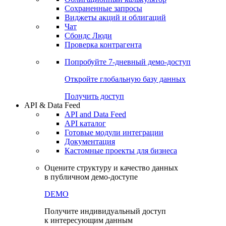
Сохраненные запросы
Виджеты акций и облигаций
Чат
Сбондс Люди
Проверка контрагента
Попробуйте
7-дневный
демо-доступ
Откройте глобальную базу данных
Получить доступ
API & Data Feed
API and Data Feed
API каталог
Готовые модули интеграции
Документация
Кастомные проекты для бизнеса
Оцените структуру и качество данных
в публичном демо-доступе
DEMO
Получите индивидуальный доступ
к интересующим данным