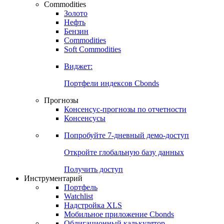
Commodities
Золото
Нефть
Бензин
Commodities
Soft Commodities
Виджет:
Портфели индексов Cbonds
Прогнозы
Консенсус-прогнозы по отчетности
Консенсусы
Попробуйте
7-дневный
демо-доступ
Откройте глобальную базу данных
Получить доступ
Инструментарий
Портфель
Watchlist
Надстройка XLS
Мобильное приложение Cbonds
Облигационный калькулятор