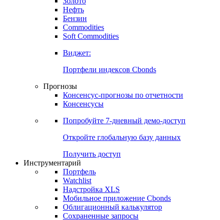
Золото
Нефть
Бензин
Commodities
Soft Commodities
Виджет:
Портфели индексов Cbonds
Прогнозы
Консенсус-прогнозы по отчетности
Консенсусы
Попробуйте
7-дневный
демо-доступ
Откройте глобальную базу данных
Получить доступ
Инструментарий
Портфель
Watchlist
Надстройка XLS
Мобильное приложение Cbonds
Облигационный калькулятор
Сохраненные запросы