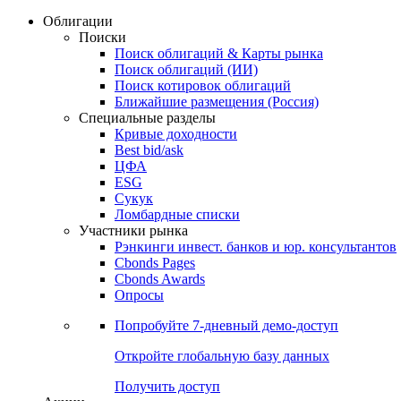
Облигации
Поиски
Поиск облигаций & Карты рынка
Поиск облигаций (ИИ)
Поиск котировок облигаций
Ближайшие размещения (Россия)
Специальные разделы
Кривые доходности
Best bid/ask
ЦФА
ESG
Сукук
Ломбардные списки
Участники рынка
Рэнкинги инвест. банков и юр. консультантов
Cbonds Pages
Cbonds Awards
Опросы
Попробуйте
7-дневный
демо-доступ
Откройте глобальную базу данных
Получить доступ