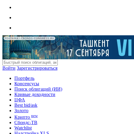
РЕКЛАМА • CBONDS-CONGRESS.RU
Войти
Зарегистрироваться
Портфель
Консенсусы
Поиск облигаций (ИИ)
Кривые доходности
ЦФА
Best bid/ask
Золото
new
Крипто
Сбондс-ТВ
Watchlist
Надстройка XLS