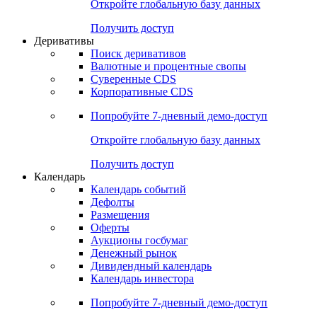
Откройте глобальную базу данных
Получить доступ
Деривативы
Поиск деривативов
Валютные и процентные свопы
Суверенные CDS
Корпоративные CDS
Попробуйте
7-дневный
демо-доступ
Откройте глобальную базу данных
Получить доступ
Календарь
Календарь событий
Дефолты
Размещения
Оферты
Аукционы госбумаг
Денежный рынок
Дивидендный календарь
Календарь инвестора
Попробуйте
7-дневный
демо-доступ