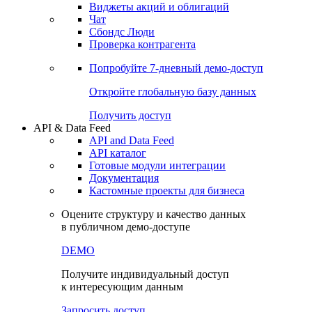
Виджеты акций и облигаций
Чат
Сбондс Люди
Проверка контрагента
Попробуйте
7-дневный
демо-доступ
Откройте глобальную базу данных
Получить доступ
API & Data Feed
API and Data Feed
API каталог
Готовые модули интеграции
Документация
Кастомные проекты для бизнеса
Оцените структуру и качество данных
в публичном демо-доступе
DEMO
Получите индивидуальный доступ
к интересующим данным
Запросить доступ