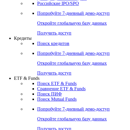
Получить доступ
Акции
Поиск акций
Дивидендный календарь
Российские IPO/SPO
Попробуйте
7-дневный
демо-доступ
Откройте глобальную базу данных
Получить доступ
Кредиты
Поиск кредитов
Попробуйте
7-дневный
демо-доступ
Откройте глобальную базу данных
Получить доступ
ETF & Funds
Поиск ETF & Funds
Сравнение ETF & Funds
Поиск ПИФ
Поиск Mutual Funds
Попробуйте
7-дневный
демо-доступ