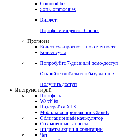
Commodities
Золото
Нефть
Бензин
Commodities
Soft Commodities
Виджет:
Портфели индексов Cbonds
Прогнозы
Консенсус-прогнозы по отчетности
Консенсусы
Попробуйте
7-дневный
демо-доступ
Откройте глобальную базу данных
Получить доступ
Инструментарий
Портфель
Watchlist
Надстройка XLS
Мобильное приложение Cbonds
Облигационный калькулятор