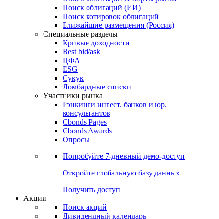
Облигации
Поиски
Поиск облигаций & Карты рынка
Поиск облигаций (ИИ)
Поиск котировок облигаций
Ближайшие размещения (Россия)
Специальные разделы
Кривые доходности
Best bid/ask
ЦФА
ESG
Сукук
Ломбардные списки
Участники рынка
Рэнкинги инвест. банков и юр.
консультантов
Cbonds Pages
Cbonds Awards
Опросы
Попробуйте
7-дневный
демо-доступ
Откройте глобальную базу данных