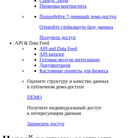
Сохраненные запросы
Виджеты акций и облигаций
Чат
Сбондс Люди
Проверка контрагента
Попробуйте
7-дневный
демо-доступ
Откройте глобальную базу данных
Получить доступ
API & Data Feed
API and Data Feed
API каталог
Готовые модули интеграции
Документация
Кастомные проекты для бизнеса
Оцените структуру и качество данных
в публичном демо-доступе
DEMO
Получите индивидуальный доступ
к интересующим данным