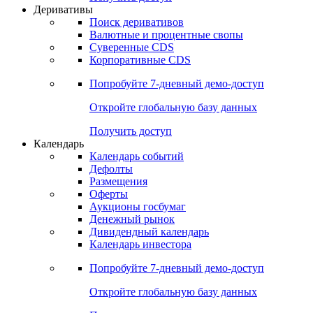
Откройте глобальную базу данных
Получить доступ
Деривативы
Поиск деривативов
Валютные и процентные свопы
Суверенные CDS
Корпоративные CDS
Попробуйте
7-дневный
демо-доступ
Откройте глобальную базу данных
Получить доступ
Календарь
Календарь событий
Дефолты
Размещения
Оферты
Аукционы госбумаг
Денежный рынок
Дивидендный календарь
Календарь инвестора