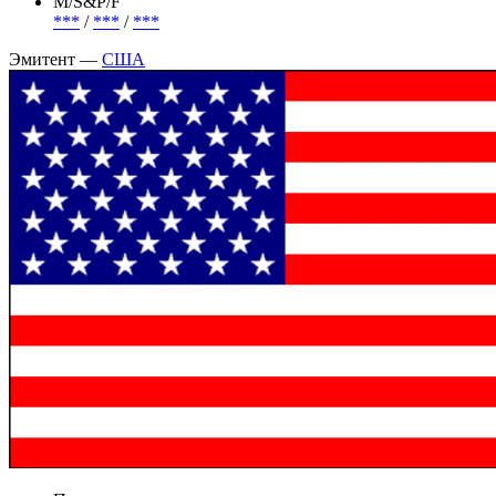
***
Объем
231 096 550 300 USD
М/S&P/F
***
/
***
/
***
Эмитент —
США