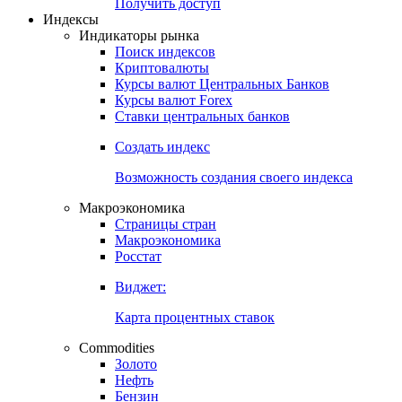
Попробуйте
7-дневный
демо-доступ
Откройте глобальную базу данных
Получить доступ
Индексы
Индикаторы рынка
Поиск индексов
Криптовалюты
Курсы валют Центральных Банков
Курсы валют Forex
Ставки центральных банков
Создать индекс
Возможность создания своего индекса
Макроэкономика
Страницы стран
Макроэкономика
Росстат
Виджет:
Карта процентных ставок