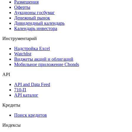
Календарь
Календарь событий
Дефолты
Размещения
Оферты
Аукционы госбумаг
Денежный рынок
Дивидендный календарь
Календарь инвестора
Инструментарий
Надстройка Excel
Watchlist
Виджеты акций и облигаций
Мобильное приложение Cbonds
API
API and Data Feed
710-П
API каталог
Кредиты