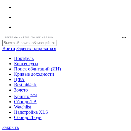
РЕКЛАМА • HTTPS://WWW.HSE.RU/
Войти
Зарегистрироваться
Портфель
Консенсусы
Поиск облигаций (ИИ)
Кривые доходности
ЦФА
Best bid/ask
Золото
new
Крипто
Сбондс-ТВ
Watchlist