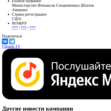
Полное название
Министерство Финансов Соединённых Штатов
Америки
Страна регистрации
США
М/S&P/F
***
/
***
/
***
Поделиться
Cbonds.TV