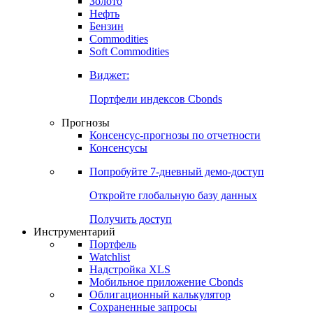
Золото
Нефть
Бензин
Commodities
Soft Commodities
Виджет:
Портфели индексов Cbonds
Прогнозы
Консенсус-прогнозы по отчетности
Консенсусы
Попробуйте
7-дневный
демо-доступ
Откройте глобальную базу данных
Получить доступ
Инструментарий
Портфель
Watchlist
Надстройка XLS
Мобильное приложение Cbonds
Облигационный калькулятор
Сохраненные запросы