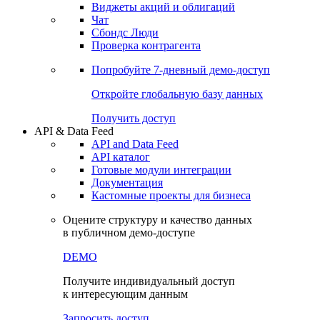
Виджеты акций и облигаций
Чат
Сбондс Люди
Проверка контрагента
Попробуйте
7-дневный
демо-доступ
Откройте глобальную базу данных
Получить доступ
API & Data Feed
API and Data Feed
API каталог
Готовые модули интеграции
Документация
Кастомные проекты для бизнеса
Оцените структуру и качество данных
в публичном демо-доступе
DEMO
Получите индивидуальный доступ
к интересующим данным
Запросить доступ