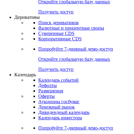
Откройте глобальную базу данных
Получить доступ
Деривативы
Поиск деривативов
Валютные и процентные свопы
Суверенные CDS
Корпоративные CDS
Попробуйте
7-дневный
демо-доступ
Откройте глобальную базу данных
Получить доступ
Календарь
Календарь событий
Дефолты
Размещения
Оферты
Аукционы госбумаг
Денежный рынок
Дивидендный календарь
Календарь инвестора
Попробуйте
7-дневный
демо-доступ