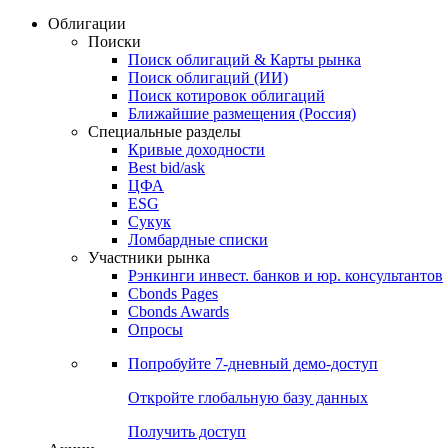
Облигации
Поиски
Поиск облигаций & Карты рынка
Поиск облигаций (ИИ)
Поиск котировок облигаций
Ближайшие размещения (Россия)
Специальные разделы
Кривые доходности
Best bid/ask
ЦФА
ESG
Сукук
Ломбардные списки
Участники рынка
Рэнкинги инвест. банков и юр. консультантов
Cbonds Pages
Cbonds Awards
Опросы
Попробуйте
7-дневный
демо-доступ
Откройте глобальную базу данных
Получить доступ