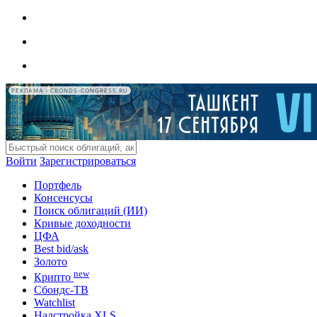
РЕКЛАМА • CBONDS-CONGRESS.RU
Войти
Зарегистрироваться
Портфель
Консенсусы
Поиск облигаций (ИИ)
Кривые доходности
ЦФА
Best bid/ask
Золото
new
Крипто
Сбондс-ТВ
Watchlist
Надстройка XLS