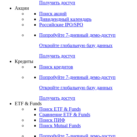
Получить доступ
Акции
Поиск акций
Дивидендный календарь
Российские IPO/SPO
Попробуйте
7-дневный
демо-доступ
Откройте глобальную базу данных
Получить доступ
Кредиты
Поиск кредитов
Попробуйте
7-дневный
демо-доступ
Откройте глобальную базу данных
Получить доступ
ETF & Funds
Поиск ETF & Funds
Сравнение ETF & Funds
Поиск ПИФ
Поиск Mutual Funds
Попробуйте
7-дневный
демо-доступ