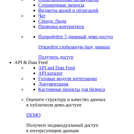
Сохраненные запросы
Виджеты акций и облигаций
Чат
Сбондс Люди
Проверка контрагента
Попробуйте
7-дневный
демо-доступ
Откройте глобальную базу данных
Получить доступ
API & Data Feed
API and Data Feed
API каталог
Готовые модули интеграции
Документация
Кастомные проекты для бизнеса
Оцените структуру и качество данных
в публичном демо-доступе
DEMO
Получите индивидуальный доступ
к интересующим данным