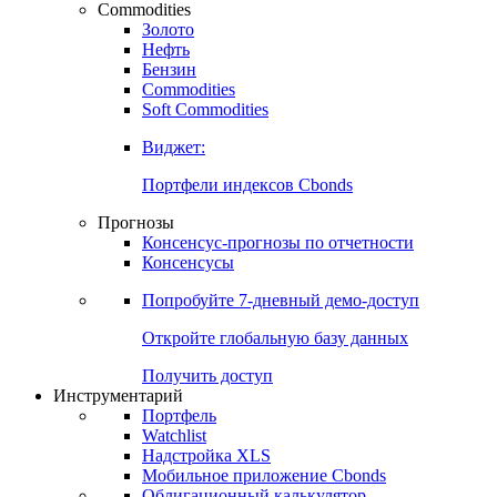
Commodities
Золото
Нефть
Бензин
Commodities
Soft Commodities
Виджет:
Портфели индексов Cbonds
Прогнозы
Консенсус-прогнозы по отчетности
Консенсусы
Попробуйте
7-дневный
демо-доступ
Откройте глобальную базу данных
Получить доступ
Инструментарий
Портфель
Watchlist
Надстройка XLS
Мобильное приложение Cbonds
Облигационный калькулятор