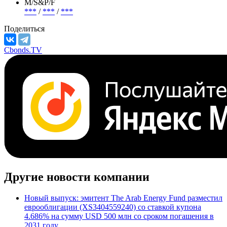
М/S&P/F
***
/
***
/
***
Поделиться
Cbonds.TV
Другие новости компании
Новый выпуск: эмитент The Arab Energy Fund разместил
еврооблигации (XS3404559240) со ставкой купона
4.686% на сумму USD 500 млн со сроком погашения в
2031 году