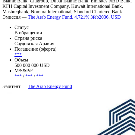
Islamic Bank, Citigroup, Dubai Islamic Bank, Emirates NBD Bank,
KFH Capital Investment Company, Kuwait International Bank,
Mashreqbank, Nomura International, Standard Chartered Bank.
Эмиссия —
The Arab Energy Fund, 4.721% 3feb2036, USD
Статус
В обращении
Страна риска
Саудовская Аравия
Погашение (оферта)
***
Объем
500 000 000 USD
М/S&P/F
***
/
***
/
***
Эмитент —
The Arab Energy Fund