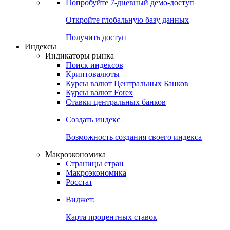
Попробуйте
7-дневный
демо-доступ
Откройте глобальную базу данных
Получить доступ
Индексы
Индикаторы рынка
Поиск индексов
Криптовалюты
Курсы валют Центральных Банков
Курсы валют Forex
Ставки центральных банков
Создать индекс
Возможность создания своего индекса
Макроэкономика
Страницы стран
Макроэкономика
Росстат
Виджет:
Карта процентных ставок