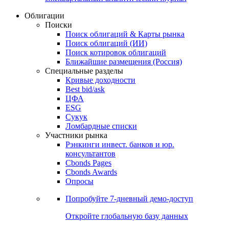
Облигации
Поиски
Поиск облигаций & Карты рынка
Поиск облигаций (ИИ)
Поиск котировок облигаций
Ближайшие размещения (Россия)
Специальные разделы
Кривые доходности
Best bid/ask
ЦФА
ESG
Сукук
Ломбардные списки
Участники рынка
Рэнкинги инвест. банков и юр.
консультантов
Cbonds Pages
Cbonds Awards
Опросы
Попробуйте
7-дневный
демо-доступ
Откройте глобальную базу данных