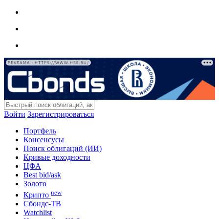
РЕКЛАМА • HTTPS://WWW.HSE.RU/
Войти
Зарегистрироваться
Портфель
Консенсусы
Поиск облигаций (ИИ)
Кривые доходности
ЦФА
Best bid/ask
Золото
new
Крипто
Сбондс-ТВ
Watchlist