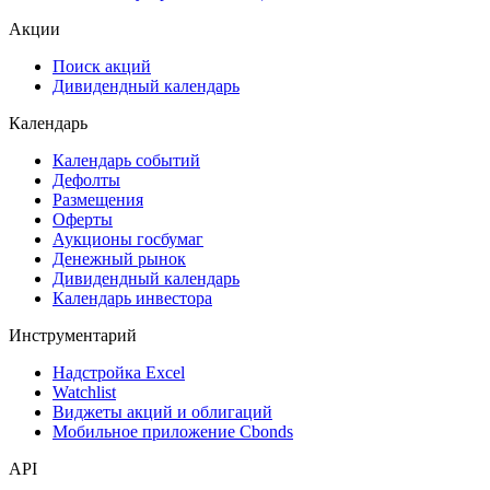
ЦФА
ESG
Сукук
Самые популярные облигации на Cbonds.ru
Акции
Поиск акций
Дивидендный календарь
Календарь
Календарь событий
Дефолты
Размещения
Оферты
Аукционы госбумаг
Денежный рынок
Дивидендный календарь
Календарь инвестора
Инструментарий
Надстройка Excel
Watchlist
Виджеты акций и облигаций