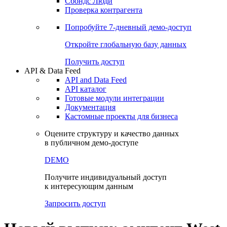
Сохраненные запросы
Виджеты акций и облигаций
Чат
Сбондс Люди
Проверка контрагента
Попробуйте
7-дневный
демо-доступ
Откройте глобальную базу данных
Получить доступ
API & Data Feed
API and Data Feed
API каталог
Готовые модули интеграции
Документация
Кастомные проекты для бизнеса
Оцените структуру и качество данных
в публичном демо-доступе
DEMO
Получите индивидуальный доступ
к интересующим данным