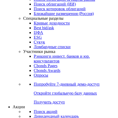
Облигации
Поиски
Поиск облигаций & Карты рынка
Поиск облигаций (ИИ)
Поиск котировок облигаций
Ближайшие размещения (Россия)
Специальные разделы
Кривые доходности
Best bid/ask
ЦФА
ESG
Сукук
Ломбардные списки
Участники рынка
Рэнкинги инвест. банков и юр.
консультантов
Cbonds Pages
Cbonds Awards
Опросы
Попробуйте
7-дневный
демо-доступ
Откройте глобальную базу данных