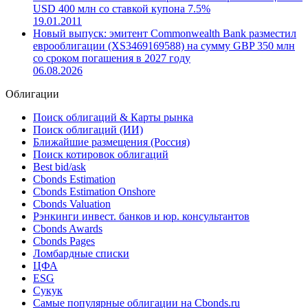
Эмитент West China Cement разместил еврооблигации на
USD 400.0 млн. со ставкой купона 6.5%
05.09.2014
Эмитент West China Cement разместил еврооблигации на
USD 400 млн со ставкой купона 7.5%
19.01.2011
Новый выпуск: эмитент Commonwealth Bank разместил
еврооблигации (XS3469169588) на сумму GBP 350 млн
со сроком погашения в 2027 году
06.08.2026
Облигации
Поиск облигаций & Карты рынка
Поиск облигаций (ИИ)
Ближайшие размещения (Россия)
Поиск котировок облигаций
Best bid/ask
Cbonds Estimation
Cbonds Estimation Onshore
Cbonds Valuation
Рэнкинги инвест. банков и юр. консультантов
Cbonds Awards
Cbonds Pages
Ломбардные списки