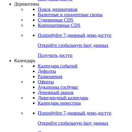
Откройте глобальную базу данных
Получить доступ
Деривативы
Поиск деривативов
Валютные и процентные свопы
Суверенные CDS
Корпоративные CDS
Попробуйте
7-дневный
демо-доступ
Откройте глобальную базу данных
Получить доступ
Календарь
Календарь событий
Дефолты
Размещения
Оферты
Аукционы госбумаг
Денежный рынок
Дивидендный календарь
Календарь инвестора