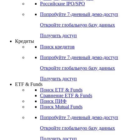
Получить доступ
Акции
Поиск акций
Дивидендный календарь
Российские IPO/SPO
Попробуйте
7-дневный
демо-доступ
Откройте глобальную базу данных
Получить доступ
Кредиты
Поиск кредитов
Попробуйте
7-дневный
демо-доступ
Откройте глобальную базу данных
Получить доступ
ETF & Funds
Поиск ETF & Funds
Сравнение ETF & Funds
Поиск ПИФ
Поиск Mutual Funds
Попробуйте
7-дневный
демо-доступ