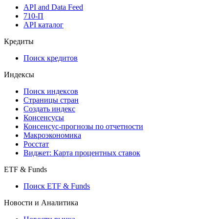
Мобильное приложение Cbonds
API
API and Data Feed
710-П
API каталог
Кредиты
Поиск кредитов
Индексы
Поиск индексов
Страницы стран
Создать индекс
Консенсусы
Консенсус-прогнозы по отчетности
Макроэкономика
Росстат
Виджет: Карта процентных ставок
ETF & Funds