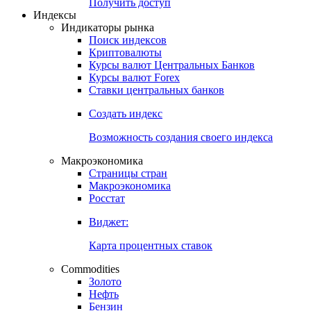
Попробуйте
7-дневный
демо-доступ
Откройте глобальную базу данных
Получить доступ
Индексы
Индикаторы рынка
Поиск индексов
Криптовалюты
Курсы валют Центральных Банков
Курсы валют Forex
Ставки центральных банков
Создать индекс
Возможность создания своего индекса
Макроэкономика
Страницы стран
Макроэкономика
Росстат
Виджет:
Карта процентных ставок