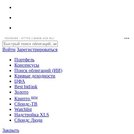
РЕКЛАМА • HTTPS://WWW.HSE.RU/
Войти
Зарегистрироваться
Портфель
Консенсусы
Поиск облигаций (ИИ)
Кривые доходности
ЦФА
Best bid/ask
Золото
new
Крипто
Сбондс-ТВ
Watchlist