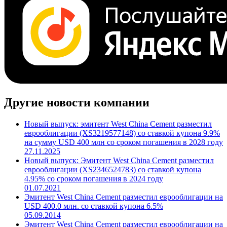
Cbonds.TV
Другие новости компании
Новый выпуск: эмитент West China Cement разместил
еврооблигации (XS3219577148) со ставкой купона 9.9%
на сумму USD 400 млн со сроком погашения в 2028 году
27.11.2025
Новый выпуск: Эмитент West China Cement разместил
еврооблигации (XS2346524783) со ставкой купона
4.95% со сроком погашения в 2024 году
01.07.2021