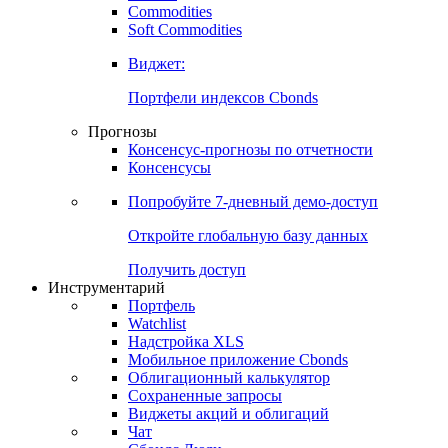
Commodities
Золото
Нефть
Бензин
Commodities
Soft Commodities
Виджет:
Портфели индексов Cbonds
Прогнозы
Консенсус-прогнозы по отчетности
Консенсусы
Попробуйте
7-дневный
демо-доступ
Откройте глобальную базу данных
Получить доступ
Инструментарий
Портфель
Watchlist
Надстройка XLS
Мобильное приложение Cbonds
Облигационный калькулятор