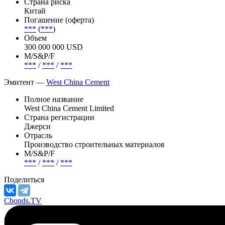
Эмиссия —
West China Cement, 10.5% 11nov2029, USD
Статус
В обращении
Страна риска
Китай
Погашение (оферта)
***
(
***
)
Объем
300 000 000 USD
М/S&P/F
***
/
***
/
***
Эмитент —
West China Cement
Полное название
West China Cement Limited
Страна регистрации
Джерси
Отрасль
Производство строительных материалов
М/S&P/F
***
/
***
/
***
Поделиться