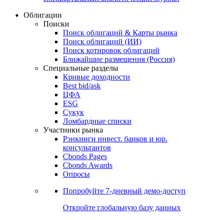
Облигации
Поиски
Поиск облигаций & Карты рынка
Поиск облигаций (ИИ)
Поиск котировок облигаций
Ближайшие размещения (Россия)
Специальные разделы
Кривые доходности
Best bid/ask
ЦФА
ESG
Сукук
Ломбардные списки
Участники рынка
Рэнкинги инвест. банков и юр.
консультантов
Cbonds Pages
Cbonds Awards
Опросы
Попробуйте
7-дневный
демо-доступ
Откройте глобальную базу данных