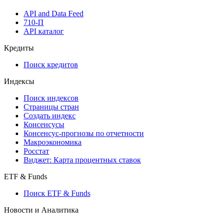
API and Data Feed
710-П
API каталог
Кредиты
Поиск кредитов
Индексы
Поиск индексов
Страницы стран
Создать индекс
Консенсусы
Консенсус-прогнозы по отчетности
Макроэкономика
Росстат
Виджет: Карта процентных ставок
ETF & Funds
Поиск ETF & Funds
Новости и Аналитика