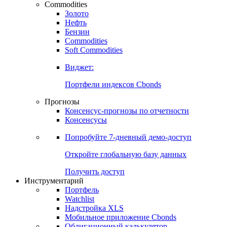
Commodities
Золото
Нефть
Бензин
Commodities
Soft Commodities
Виджет:
Портфели индексов Cbonds
Прогнозы
Консенсус-прогнозы по отчетности
Консенсусы
Попробуйте
7-дневный
демо-доступ
Откройте глобальную базу данных
Получить доступ
Инструментарий
Портфель
Watchlist
Надстройка XLS
Мобильное приложение Cbonds
Облигационный калькулятор