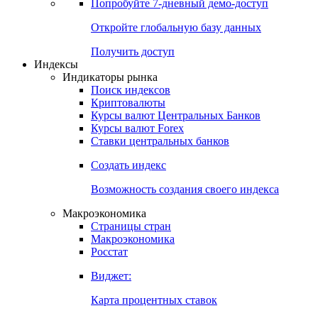
Попробуйте
7-дневный
демо-доступ
Откройте глобальную базу данных
Получить доступ
Индексы
Индикаторы рынка
Поиск индексов
Криптовалюты
Курсы валют Центральных Банков
Курсы валют Forex
Ставки центральных банков
Создать индекс
Возможность создания своего индекса
Макроэкономика
Страницы стран
Макроэкономика
Росстат
Виджет:
Карта процентных ставок