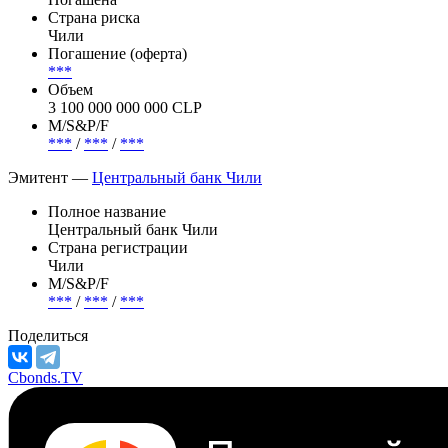
Страна риска
Чили
Погашение (оферта)
***
Объем
3 100 000 000 000 CLP
М/S&P/F
***
/
***
/
***
Эмитент —
Центральный банк Чили
Полное название
Центральный банк Чили
Страна регистрации
Чили
М/S&P/F
***
/
***
/
***
Поделиться
Cbonds.TV