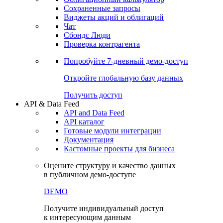
Сохраненные запросы
Виджеты акций и облигаций
Чат
Сбондс Люди
Проверка контрагента
Попробуйте
7-дневный
демо-доступ
Откройте глобальную базу данных
Получить доступ
API & Data Feed
API and Data Feed
API каталог
Готовые модули интеграции
Документация
Кастомные проекты для бизнеса
Оцените структуру и качество данных
в публичном демо-доступе
DEMO
Получите индивидуальный доступ
к интересующим данным