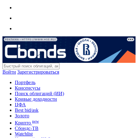
РЕКЛАМА • HTTPS://WWW.HSE.RU/
Войти
Зарегистрироваться
Портфель
Консенсусы
Поиск облигаций (ИИ)
Кривые доходности
ЦФА
Best bid/ask
Золото
new
Крипто
Сбондс-ТВ
Watchlist