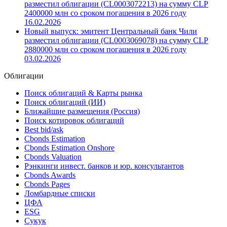
разместил облигации (CL0003072213) на сумму CLP
2400000 млн со сроком погашения в 2026 году
16.02.2026
Новый выпуск: эмитент Центральный банк Чили
разместил облигации (CL0003069078) на сумму CLP
2880000 млн со сроком погашения в 2026 году
03.02.2026
Облигации
Поиск облигаций & Карты рынка
Поиск облигаций (ИИ)
Ближайшие размещения (Россия)
Поиск котировок облигаций
Best bid/ask
Cbonds Estimation
Cbonds Estimation Onshore
Cbonds Valuation
Рэнкинги инвест. банков и юр. консультантов
Cbonds Awards
Cbonds Pages
Ломбардные списки
ЦФА
ESG
Сукук