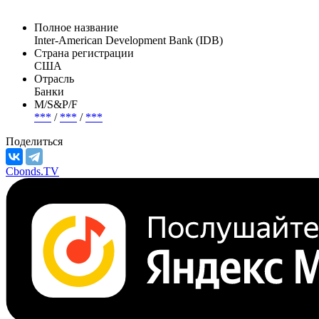
Полное название
Inter-American Development Bank (IDB)
Страна регистрации
США
Отрасль
Банки
М/S&P/F
***
/
***
/
***
Поделиться
Cbonds.TV