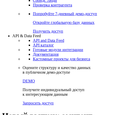
Сохраненные запросы
Виджеты акций и облигаций
Чат
Сбондс Люди
Проверка контрагента
Попробуйте
7-дневный
демо-доступ
Откройте глобальную базу данных
Получить доступ
API & Data Feed
API and Data Feed
API каталог
Готовые модули интеграции
Документация
Кастомные проекты для бизнеса
Оцените структуру и качество данных
в публичном демо-доступе
DEMO
Получите индивидуальный доступ
к интересующим данным