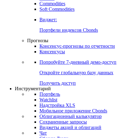
Commodities
Золото
Нефть
Бензин
Commodities
Soft Commodities
Виджет:
Портфели индексов Cbonds
Прогнозы
Консенсус-прогнозы по отчетности
Консенсусы
Попробуйте
7-дневный
демо-доступ
Откройте глобальную базу данных
Получить доступ
Инструментарий
Портфель
Watchlist
Надстройка XLS
Мобильное приложение Cbonds
Облигационный калькулятор