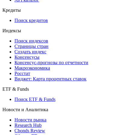
API and Data Feed
710-П
API каталог
Кредиты
Поиск кредитов
Индексы
Поиск индексов
Страницы стран
Создать индекс
Консенсусы
Консенсус-прогнозы по отчетности
Макроэкономика
Росстат
Виджет: Карта процентных ставок
ETF & Funds
Поиск ETF & Funds
Новости и Аналитика