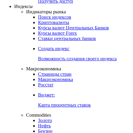
Попробуйте
7-дневный
демо-доступ
Откройте глобальную базу данных
Получить доступ
Индексы
Индикаторы рынка
Поиск индексов
Криптовалюты
Курсы валют Центральных Банков
Курсы валют Forex
Ставки центральных банков
Создать индекс
Возможность создания своего индекса
Макроэкономика
Страницы стран
Макроэкономика
Росстат
Виджет:
Карта процентных ставок