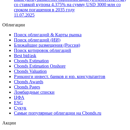
погашения в 2031 году
12.01.2026
Новый выпуск: эмитент Inter-American Development
Bank (IDB) разместил еврооблигации (US4581X0EW42)
со ставкой купона 4.375% на сумму USD 3000 млн со
сроком погашения в 2035 году
11.07.2025
Облигации
Поиск облигаций & Карты рынка
Поиск облигаций (ИИ)
Ближайшие размещения (Россия)
Поиск котировок облигаций
Best bid/ask
Cbonds Estimation
Cbonds Estimation Onshore
Cbonds Valuation
Рэнкинги инвест. банков и юр. консультантов
Cbonds Awards
Cbonds Pages
Ломбардные списки
ЦФА
ESG
Сукук