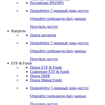
Получить доступ
Акции
Поиск акций
Дивидендный календарь
Российские IPO/SPO
Попробуйте
7-дневный
демо-доступ
Откройте глобальную базу данных
Получить доступ
Кредиты
Поиск кредитов
Попробуйте
7-дневный
демо-доступ
Откройте глобальную базу данных
Получить доступ
ETF & Funds
Поиск ETF & Funds
Сравнение ETF & Funds
Поиск ПИФ
Поиск Mutual Funds
Попробуйте
7-дневный
демо-доступ