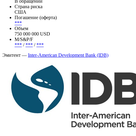
Эмиссия —
Inter-American Development Bank (IDB), FRN
18feb2031, USD (1039)
Статус
В обращении
Страна риска
США
Погашение (оферта)
***
Объем
750 000 000 USD
М/S&P/F
***
/
***
/
***
Эмитент —
Inter-American Development Bank (IDB)