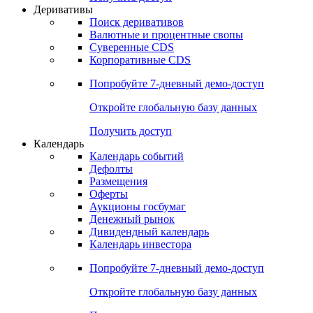
Откройте глобальную базу данных
Получить доступ
Деривативы
Поиск деривативов
Валютные и процентные свопы
Суверенные CDS
Корпоративные CDS
Попробуйте
7-дневный
демо-доступ
Откройте глобальную базу данных
Получить доступ
Календарь
Календарь событий
Дефолты
Размещения
Оферты
Аукционы госбумаг
Денежный рынок
Дивидендный календарь
Календарь инвестора