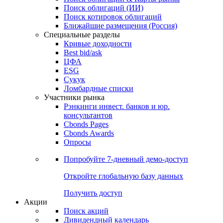
Облигации
Поиски
Поиск облигаций & Карты рынка
Поиск облигаций (ИИ)
Поиск котировок облигаций
Ближайшие размещения (Россия)
Специальные разделы
Кривые доходности
Best bid/ask
ЦФА
ESG
Сукук
Ломбардные списки
Участники рынка
Рэнкинги инвест. банков и юр.
консультантов
Cbonds Pages
Cbonds Awards
Опросы
Попробуйте
7-дневный
демо-доступ
Откройте глобальную базу данных