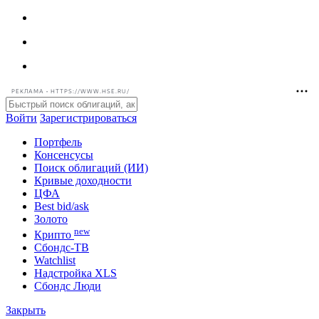
РЕКЛАМА • HTTPS://WWW.HSE.RU/
Войти
Зарегистрироваться
Портфель
Консенсусы
Поиск облигаций (ИИ)
Кривые доходности
ЦФА
Best bid/ask
Золото
new
Крипто
Сбондс-ТВ
Watchlist